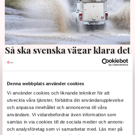
Så ska svenska vägar klara det
förändrade klimatet
Översvämningar, ras och skred blir vanligare när
vädret blir extremare till följd av
Denna webbplats använder cookies
klimatförändringarna. Parallellt bjuder den snabba
Vi använder cookies och liknande tekniker för att
teknikutvecklingen på sin del av utmaningar. Nu ska
utveckla våra tjänster, förbättra din användarupplevelse
vägnätet anpassas efter de nya förutsättningarna.
och anpassa innehållet och annonserna till våra
användare. Vi vidarebefordrar även information som
2 years ago |
Av: TT
samlas in via cookies till de sociala medier och annons-
och analysföretag som vi samarbetar med. Läs mer på