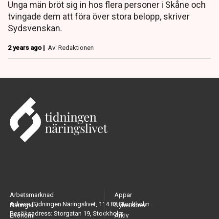
Unga män bröt sig in hos flera personer i Skåne och
tvingade dem att föra över stora belopp, skriver
Sydsvenskan.
2 years ago |
Av: Redaktionen
Arbetsmarknad
Appar
Adress: Tidningen Näringslivet, 114 82 Stockholm
Näringsliv
Nyhetsbrev
Besöksadress: Storgatan 19, Stockholm
Ekonomi
Arkiv