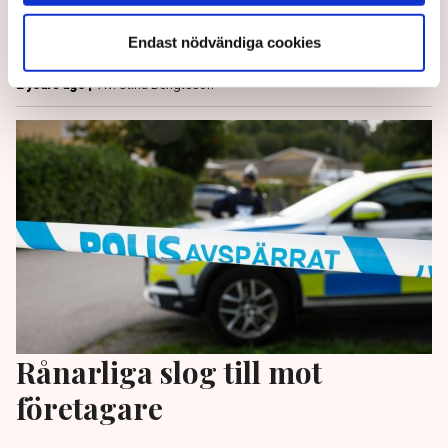
företag som står upp för den svenska modellen”,
Endast nödvändiga cookies
säger Johan Grauers på Sveriges Hamnar.
2 years ago |
Av: Stina Bengtsson
Rånarliga slog till mot
företagare