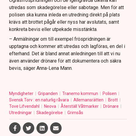
Ogräsfröspridningen och de igengrävda dikena kan
utredas som skadegörelse eller sabotage. Men för att
polisen ska kunna inleda en utredning direkt på plats
krävs att brottet pågår eller nyss har avslutats, samt
konkreta bevis eller utpekade misstänkta.
– Anmälningar om till exempel fröspridningen är
upptagna och kommer att utredas och lagföras, en del i
efterhand. Det är bland annat anledningen till att vi nu
även använder drönare för att dokumentera och säkra
bevis, säger Anna-Lena Mann.
Myndigheter
Gripanden
Tranemo kommun
Polisen
Svensk Torv : en naturlig råvara
Allemansrätten
Brott
Tove Lifvendahl
Neova
Återställ Våtmarker
Drönare
Utredningar
Skadegörelse
Grimsås