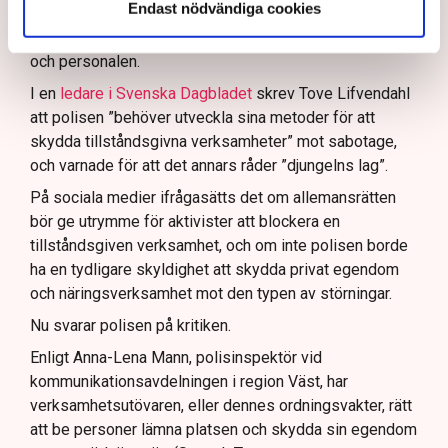
att navigera juridiska rättigheter och gränser.
Endast nödvändiga cookies
Rickard Axdorff på Svensk Torv, anser att polisens
resurser
inte är tillräckliga
för att skydda verksamheten
och personalen.
I en
ledare i Svenska Dagbladet
skrev Tove Lifvendahl
att polisen ”behöver utveckla sina metoder för att
skydda tillståndsgivna verksamheter” mot sabotage,
och varnade för att det annars råder ”djungelns lag”.
På sociala medier ifrågasätts det om allemansrätten
bör ge utrymme för aktivister att blockera en
tillståndsgiven verksamhet, och om inte polisen borde
ha en tydligare skyldighet att skydda privat egendom
och näringsverksamhet mot den typen av störningar.
Nu svarar polisen på kritiken.
Enligt Anna-Lena Mann, polisinspektör vid
kommunikationsavdelningen i region Väst, har
verksamhetsutövaren, eller dennes ordningsvakter, rätt
att be personer lämna platsen och skydda sin egendom