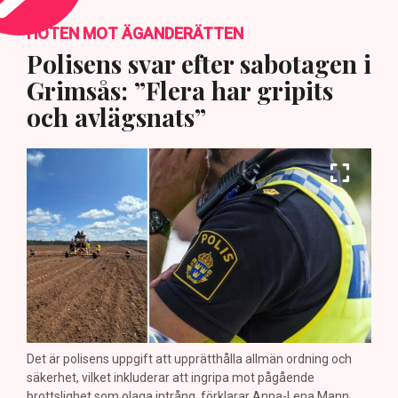
HOTEN MOT ÄGANDERÄTTEN
Polisens svar efter sabotagen i
Grimsås: ”Flera har gripits
och avlägsnats”
Det är polisens uppgift att upprätthålla allmän ordning och
säkerhet, vilket inkluderar att ingripa mot pågående
brottslighet som olaga intrång, förklarar Anna-Lena Mann,