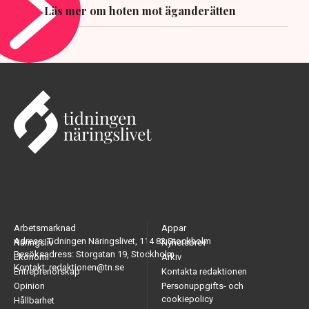
Läs mer om hoten mot äganderätten
Arbetsmarknad
Appar
Adress: Tidningen Näringslivet, 114 82 Stockholm
Näringsliv
Nyhetsbrev
Besöksadress: Storgatan 19, Stockholm
Ekonomi
Arkiv
Kontakt: redaktionen@tn.se
Entreprenörskap
Kontakta redaktionen
Opinion
Personuppgifts- och
cookiepolicy
Hållbarhet