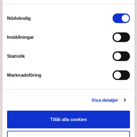
avvisa dem: ”Upptrappning
på helt ny nivå”
Samtyckesval
Näringsliv
Nödvändig
AI-sammanfattning
Inställningar
Torvtäkten i Grimsås har stoppats av aktivister
sedan 28 juli.
Statistik
Polisen kritiseras för bristande agerande vid
aktionerna.
Marknadsföring
Polisinspektör Anna-Lena Mann förklarar polisens
agerande på plats.
40 personer misstänks med cirka 120
Visa detaljer
brottsmisstankar kopplade.
Läs mer
Polisen använder drönare och uniformerad polis
Tillåt alla cookies
för att dokumentera bevis.
Polisen, som befinner sig på plats, kritiseras för att inte
agera tillräckligt då aktionerna kan fortgå för öppen ridå.
Samtidigt är polisarbetet komplext när det gäller