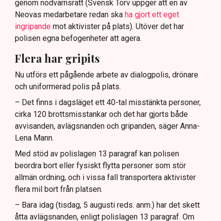
genom nödvärnsrätt (Svensk Torv uppger att en av
Neovas medarbetare redan ska
ha gjort ett eget
ingripande
mot aktivister på plats). Utöver det har
polisen egna befogenheter att agera.
Flera har gripits
Nu utförs ett pågående arbete av dialogpolis, drönare
och uniformerad polis på plats.
– Det finns i dagsläget ett 40-tal misstänkta personer,
cirka 120 brottsmisstankar och det har gjorts både
avvisanden, avlägsnanden och gripanden, säger Anna-
Lena Mann.
Med stöd av polislagen 13 paragraf kan polisen
beordra bort eller fysiskt flytta personer som stör
allmän ordning, och i vissa fall transportera aktivister
flera mil bort från platsen.
– Bara idag (tisdag, 5 augusti reds. anm.) har det skett
åtta avlägsnanden, enligt polislagen 13 paragraf. Om