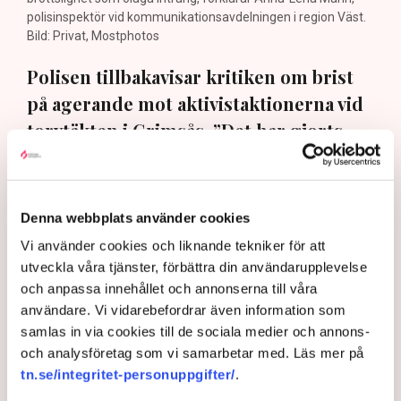
polisinspektör vid kommunikationsavdelningen i region Väst.
Bild: Privat, Mostphotos
Polisen tillbakavisar kritiken om brist
på agerande mot aktivistaktionerna vid
torvtäkten i Grimsås. ”Det har gjorts
både avvisanden, avlägsnanden och
gripanden”, säger Anna-Lena Mann,
polisinspektör i region Väst, till TN.
Denna webbplats använder cookies
Vi använder cookies och liknande tekniker för att
Torvtäkten i Grimsås i Tranemo kommun har sedan 28
utveckla våra tjänster, förbättra din användarupplevelse
juli stoppats av aktivistgruppen Återställ Våtmarker
och anpassa innehållet och annonserna till våra
efter att aktivister har klättrat upp på
torvproducenten
användare. Vi vidarebefordrar även information som
Neovas maskiner
, grävt igen diken och spridit
samlas in via cookies till de sociala medier och annons-
ogräsfrön över täkten.
och analysföretag som vi samarbetar med. Läs mer på
Aktivisterna klättrar upp på
tn.se/integritet-personuppgifter/
.
maskiner – polisen kan inte