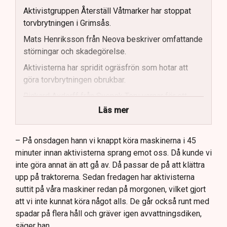
Aktivistgruppen Återställ Våtmarker har stoppat
torvbrytningen i Grimsås.
Mats Henriksson från Neova beskriver omfattande
störningar och skadegörelse.
Aktivisterna har spridit ogräsfrön som hotar att
göra torvbrytningen obrukbar.
Rickard Axdorff från Svensk Torv varnar för ett
stort ekonomiskt sabotage.
Läs mer
Dialogpolisen på plats står maktlös inför
aktivisternas handlingar.
– På onsdagen hann vi knappt köra maskinerna i 45
minuter innan aktivisterna sprang emot oss. Då kunde vi
Frågor kvarstår om finansiering av illegal aktivism.
inte göra annat än att gå av. Då passar de på att klättra
upp på traktorerna. Sedan fredagen har aktivisterna
suttit på våra maskiner redan på morgonen, vilket gjort
att vi inte kunnat köra något alls. De går också runt med
spadar på flera håll och gräver igen avvattningsdiken,
säger han.