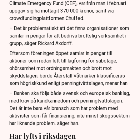
Climate Emergency Fund (CEF), varifrån man i februari
uppgav sig ha mottagit 370 000 kronor, samt via
crowdfundingplattformen Chuffed.
– Det är problematiskt att det finns organisationer som
samlar in pengar för att bedriva brottslig verksamhet i
grupp, säger Rickard Axdorff.
Eftersom föreningen öppet samlar in pengar till
aktioner som redan lett till lagföring för sabotage,
ohörsamhet mot ordningsmakten och brott mot
skyddslagen, borde Återställ Våtmarker klassificeras
som högriskkund enligt penningtvättslagen, menar han.
– Banken ska följa både svensk och europeisk banklag,
med krav på kundkännedom och penningtvättslagen.
Det är inte bara vår bransch som har problem med
aktivister som får finansiering, inte minst skogssektorn
har liknande problem, säger han.
Har lyfts i riksdagen