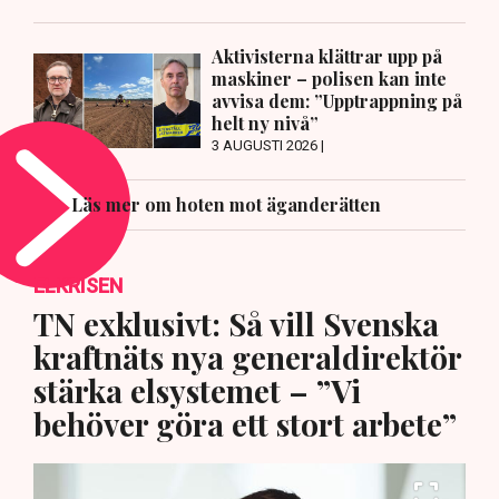
Aktivisterna klättrar upp på
maskiner – polisen kan inte
avvisa dem: ”Upptrappning på
helt ny nivå”
3 AUGUSTI 2026 |
Läs mer om hoten mot äganderätten
ELKRISEN
TN exklusivt: Så vill Svenska
kraftnäts nya generaldirektör
stärka elsystemet – ”Vi
behöver göra ett stort arbete”