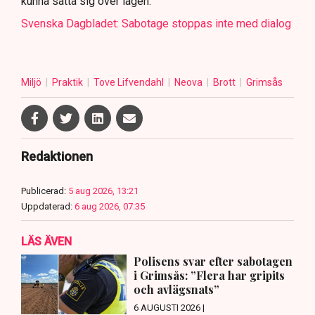
kunna sätta sig över lagen.
Svenska Dagbladet: Sabotage stoppas inte med dialog
Miljö
Praktik
Tove Lifvendahl
Neova
Brott
Grimsås
Redaktionen
Publicerad:
5 aug 2026, 13:21
Uppdaterad:
6 aug 2026, 07:35
LÄS ÄVEN
Polisens svar efter sabotagen
i Grimsås: ”Flera har gripits
och avlägsnats”
6 AUGUSTI 2026 |