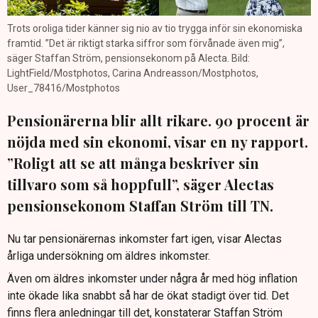
Trots oroliga tider känner sig nio av tio trygga inför sin ekonomiska
framtid. ”Det är riktigt starka siffror som förvånade även mig”,
säger Staffan Ström, pensionsekonom på Alecta. Bild:
LightField/Mostphotos, Carina Andreasson/Mostphotos,
User_78416/Mostphotos
Pensionärerna blir allt rikare. 90 procent är
nöjda med sin ekonomi, visar en ny rapport.
”Roligt att se att många beskriver sin
tillvaro som så hoppfull”, säger Alectas
pensionsekonom Staffan Ström till TN.
Nu tar pensionärernas inkomster fart igen, visar Alectas
årliga undersökning om äldres inkomster.
Även om äldres inkomster under några år med hög inflation
inte ökade lika snabbt så har de ökat stadigt över tid. Det
finns flera anledningar till det, konstaterar Staffan Ström