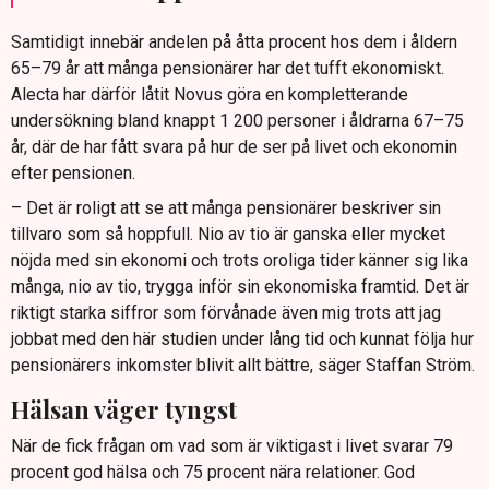
Samtidigt innebär andelen på åtta procent hos dem i åldern
65–79 år att många pensionärer har det tufft ekonomiskt.
Alecta har därför låtit Novus göra en kompletterande
undersökning bland knappt 1 200 personer i åldrarna 67–75
år, där de har fått svara på hur de ser på livet och ekonomin
efter pensionen.
– Det är roligt att se att många pensionärer beskriver sin
tillvaro som så hoppfull. Nio av tio är ganska eller mycket
nöjda med sin ekonomi och trots oroliga tider känner sig lika
många, nio av tio, trygga inför sin ekonomiska framtid. Det är
riktigt starka siffror som förvånade även mig trots att jag
jobbat med den här studien under lång tid och kunnat följa hur
pensionärers inkomster blivit allt bättre, säger Staffan Ström.
Hälsan väger tyngst
När de fick frågan om vad som är viktigast i livet svarar 79
procent god hälsa och 75 procent nära relationer. God