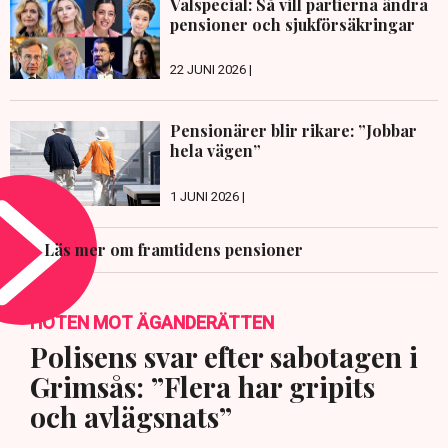
Valspecial: Så vill partierna ändra
pensioner och sjukförsäkringar
22 JUNI 2026 |
Pensionärer blir rikare: ”Jobbar
hela vägen”
1 JUNI 2026 |
Läs mer om framtidens pensioner
HOTEN MOT ÄGANDERÄTTEN
Polisens svar efter sabotagen i
Grimsås: ”Flera har gripits
och avlägsnats”