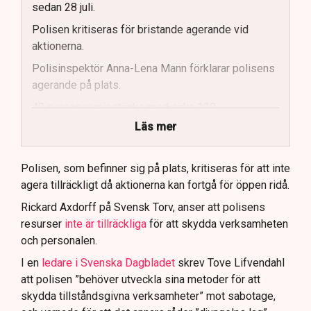
sedan 28 juli.
Polisen kritiseras för bristande agerande vid
aktionerna.
Polisinspektör Anna-Lena Mann förklarar polisens
agerande på plats.
40 personer misstänks med cirka 120
brottsmisstankar kopplade.
Läs mer
Polisen använder drönare och uniformerad polis
för att dokumentera bevis.
Polisen, som befinner sig på plats, kritiseras för att inte
agera tillräckligt då aktionerna kan fortgå för öppen ridå.
Samtidigt är polisarbetet komplext när det gäller
att navigera juridiska rättigheter och gränser.
Rickard Axdorff på Svensk Torv, anser att polisens
resurser
inte är tillräckliga
för att skydda verksamheten
och personalen.
I en
ledare i Svenska Dagbladet
skrev Tove Lifvendahl
att polisen ”behöver utveckla sina metoder för att
skydda tillståndsgivna verksamheter” mot sabotage,