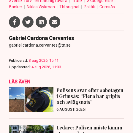
Svensk Torv : en naturlig råvara
Trafik
Skadegörelse
Banker
Niklas Wykman
TN original
Politik
Grimsås
Gabriel Cardona Cervantes
gabriel.cardona.cervantes@tn.se
Publicerad:
3 aug 2026, 15:41
Uppdaterad:
4 aug 2026, 11:33
LÄS ÄVEN
Polisens svar efter sabotagen
i Grimsås: ”Flera har gripits
och avlägsnats”
6 AUGUSTI 2026 |
Ledare: Polisen måste kunna