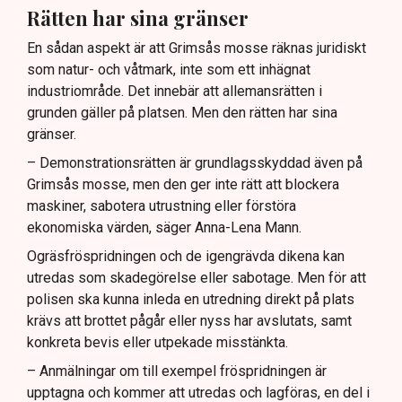
Rätten har sina gränser
En sådan aspekt är att Grimsås mosse räknas juridiskt
som natur- och våtmark, inte som ett inhägnat
industriområde. Det innebär att allemansrätten i
grunden gäller på platsen. Men den rätten har sina
gränser.
– Demonstrationsrätten är grundlagsskyddad även på
Grimsås mosse, men den ger inte rätt att blockera
maskiner, sabotera utrustning eller förstöra
ekonomiska värden, säger Anna-Lena Mann.
Ogräsfröspridningen och de igengrävda dikena kan
utredas som skadegörelse eller sabotage. Men för att
polisen ska kunna inleda en utredning direkt på plats
krävs att brottet pågår eller nyss har avslutats, samt
konkreta bevis eller utpekade misstänkta.
– Anmälningar om till exempel fröspridningen är
upptagna och kommer att utredas och lagföras, en del i