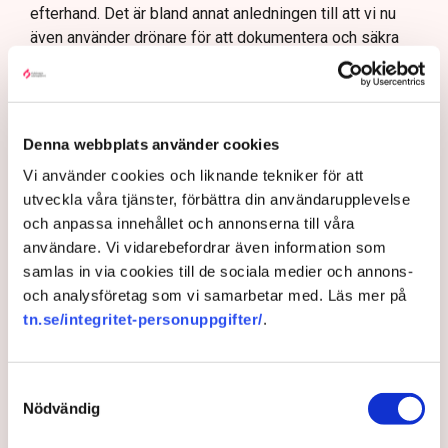
efterhand. Det är bland annat anledningen till att vi nu
även använder drönare för att dokumentera och säkra
bevis, säger Anna-Lena Mann.
Denna webbplats använder cookies
Myndigheter
Gripanden
Tranemo kommun
Polisen
Svensk Torv : en naturlig råvara
Allemansrätten
Brott
Vi använder cookies och liknande tekniker för att
Tove Lifvendahl
Neova
Återställ Våtmarker
Drönare
utveckla våra tjänster, förbättra din användarupplevelse
Utredningar
Skadegörelse
Grimsås
och anpassa innehållet och annonserna till våra
användare. Vi vidarebefordrar även information som
samlas in via cookies till de sociala medier och annons-
och analysföretag som vi samarbetar med. Läs mer på
Gabriel Cardona Cervantes
tn.se/integritet-personuppgifter/
.
gabriel.cardona.cervantes@tn.se
Samtyckesval
Publicerad:
6 aug 2026, 12:35
Nödvändig
Uppdaterad:
7 aug 2026, 09:58