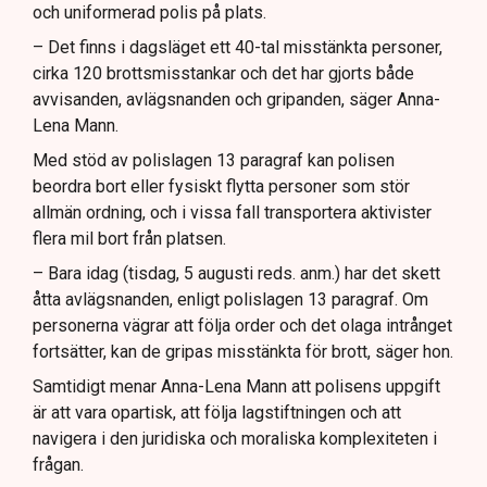
och uniformerad polis på plats.
– Det finns i dagsläget ett 40-tal misstänkta personer,
cirka 120 brottsmisstankar och det har gjorts både
avvisanden, avlägsnanden och gripanden, säger Anna-
Lena Mann.
Med stöd av polislagen 13 paragraf kan polisen
beordra bort eller fysiskt flytta personer som stör
allmän ordning, och i vissa fall transportera aktivister
flera mil bort från platsen.
– Bara idag (tisdag, 5 augusti reds. anm.) har det skett
åtta avlägsnanden, enligt polislagen 13 paragraf. Om
personerna vägrar att följa order och det olaga intrånget
fortsätter, kan de gripas misstänkta för brott, säger hon.
Samtidigt menar Anna-Lena Mann att polisens uppgift
är att vara opartisk, att följa lagstiftningen och att
navigera i den juridiska och moraliska komplexiteten i
frågan.