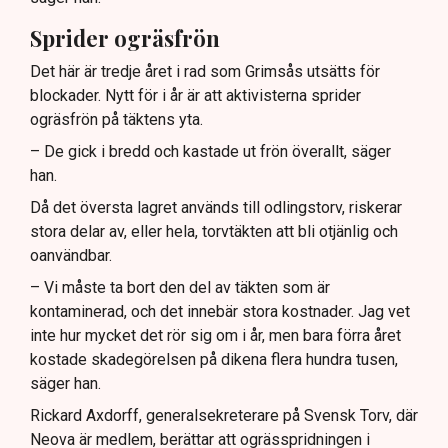
Sprider ogräsfrön
Det här är tredje året i rad som Grimsås utsätts för
blockader. Nytt för i år är att aktivisterna sprider
ogräsfrön på täktens yta.
– De gick i bredd och kastade ut frön överallt, säger
han.
Då det översta lagret används till odlingstorv, riskerar
stora delar av, eller hela, torvtäkten att bli otjänlig och
oanvändbar.
– Vi måste ta bort den del av täkten som är
kontaminerad, och det innebär stora kostnader. Jag vet
inte hur mycket det rör sig om i år, men bara förra året
kostade skadegörelsen på dikena flera hundra tusen,
säger han.
Rickard Axdorff, generalsekreterare på Svensk Torv, där
Neova är medlem, berättar att ogrässpridningen i