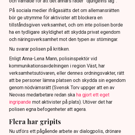
och varnade för att det annars råder ”djungelns lag”.
På sociala medier ifrågasätts det om allemansrätten
bör ge utrymme för aktivister att blockera en
tillståndsgiven verksamhet, och om inte polisen borde
ha en tydligare skyldighet att skydda privat egendom
och näringsverksamhet mot den typen av störningar.
Nu svarar polisen på kritiken.
Enligt Anna-Lena Mann, polisinspektör vid
kommunikationsavdelningen i region Väst, har
verksamhetsutövaren, eller dennes ordningsvakter, rätt
att be personer lämna platsen och skydda sin egendom
genom nödvärnsrätt (Svensk Torv uppger att en av
Neovas medarbetare redan ska
ha gjort ett eget
ingripande
mot aktivister på plats). Utöver det har
polisen egna befogenheter att agera.
Flera har gripits
Nu utförs ett pågående arbete av dialogpolis, drönare