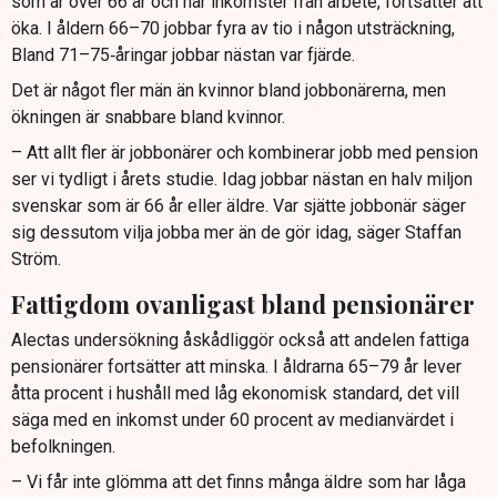
som är över 66 år och har inkomster från arbete, fortsätter att
öka. I åldern 66–70 jobbar fyra av tio i någon utsträckning,
Bland 71–75‑åringar jobbar nästan var fjärde.
Det är något fler män än kvinnor bland jobbonärerna, men
ökningen är snabbare bland kvinnor.
– Att allt fler är jobbonärer och kombinerar jobb med pension
ser vi tydligt i årets studie. Idag jobbar nästan en halv miljon
svenskar som är 66 år eller äldre. Var sjätte jobbonär säger
sig dessutom vilja jobba mer än de gör idag, säger Staffan
Ström.
Fattigdom ovanligast bland pensionärer
Alectas undersökning åskådliggör också att andelen fattiga
pensionärer fortsätter att minska. I åldrarna 65–79 år lever
åtta procent i hushåll med låg ekonomisk standard, det vill
säga med en inkomst under 60 procent av medianvärdet i
befolkningen.
– Vi får inte glömma att det finns många äldre som har låga