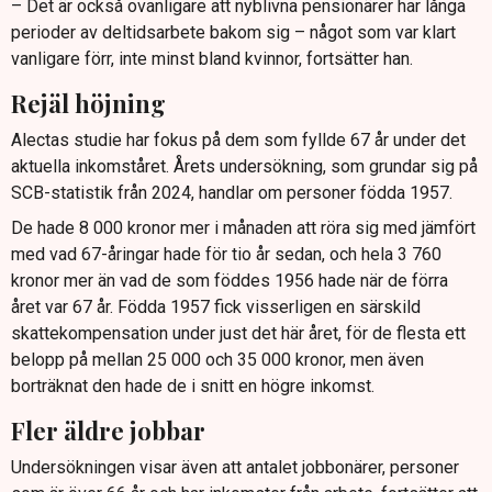
– Det är också ovanligare att nyblivna pensionärer har långa
perioder av deltidsarbete bakom sig – något som var klart
vanligare förr, inte minst bland kvinnor, fortsätter han.
Rejäl höjning
Alectas studie har fokus på dem som fyllde 67 år under det
aktuella inkomståret. Årets undersökning, som grundar sig på
SCB-statistik från 2024, handlar om personer födda 1957.
De hade 8 000 kronor mer i månaden att röra sig med jämfört
med vad 67-åringar hade för tio år sedan, och hela 3 760
kronor mer än vad de som föddes 1956 hade när de förra
året var 67 år. Födda 1957 fick visserligen en särskild
skattekompensation under just det här året, för de flesta ett
belopp på mellan 25 000 och 35 000 kronor, men även
borträknat den hade de i snitt en högre inkomst.
Fler äldre jobbar
Undersökningen visar även att antalet jobbonärer, personer