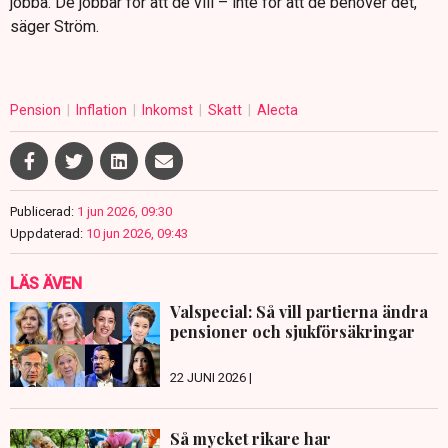
jobba. De jobbar för att de vill – inte för att de behöver det,
säger Ström.
Pension
Inflation
Inkomst
Skatt
Alecta
Publicerad:
1 jun 2026, 09:30
Uppdaterad:
10 jun 2026, 09:43
LÄS ÄVEN
Valspecial: Så vill partierna ändra
pensioner och sjukförsäkringar
22 JUNI 2026 |
Så mycket rikare har