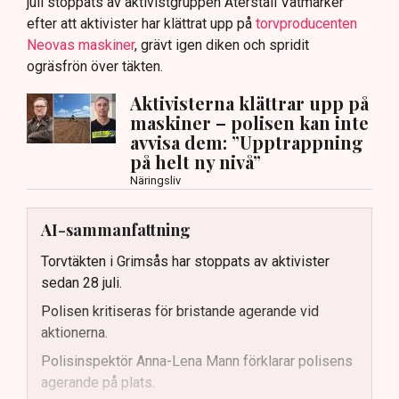
juli stoppats av aktivistgruppen Återställ Våtmarker
efter att aktivister har klättrat upp på
torvproducenten
Neovas maskiner
, grävt igen diken och spridit
ogräsfrön över täkten.
Aktivisterna klättrar upp på
maskiner – polisen kan inte
avvisa dem: ”Upptrappning
på helt ny nivå”
Näringsliv
AI-sammanfattning
Torvtäkten i Grimsås har stoppats av aktivister
sedan 28 juli.
Polisen kritiseras för bristande agerande vid
aktionerna.
Polisinspektör Anna-Lena Mann förklarar polisens
agerande på plats.