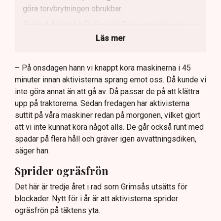
göra torvbrytningen obrukbar.
Rickard Axdorff från Svensk Torv varnar för ett
stort ekonomiskt sabotage.
Läs mer
Dialogpolisen på plats står maktlös inför
aktivisternas handlingar.
– På onsdagen hann vi knappt köra maskinerna i 45
minuter innan aktivisterna sprang emot oss. Då kunde vi
Frågor kvarstår om finansiering av illegal aktivism.
inte göra annat än att gå av. Då passar de på att klättra
upp på traktorerna. Sedan fredagen har aktivisterna
suttit på våra maskiner redan på morgonen, vilket gjort
att vi inte kunnat köra något alls. De går också runt med
spadar på flera håll och gräver igen avvattningsdiken,
säger han.
Sprider ogräsfrön
Det här är tredje året i rad som Grimsås utsätts för
blockader. Nytt för i år är att aktivisterna sprider
ogräsfrön på täktens yta.