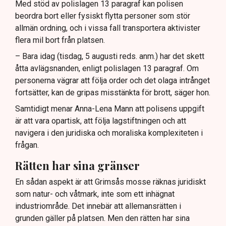
Med stöd av polislagen 13 paragraf kan polisen
beordra bort eller fysiskt flytta personer som stör
allmän ordning, och i vissa fall transportera aktivister
flera mil bort från platsen.
– Bara idag (tisdag, 5 augusti reds. anm.) har det skett
åtta avlägsnanden, enligt polislagen 13 paragraf. Om
personerna vägrar att följa order och det olaga intrånget
fortsätter, kan de gripas misstänkta för brott, säger hon.
Samtidigt menar Anna-Lena Mann att polisens uppgift
är att vara opartisk, att följa lagstiftningen och att
navigera i den juridiska och moraliska komplexiteten i
frågan.
Rätten har sina gränser
En sådan aspekt är att Grimsås mosse räknas juridiskt
som natur- och våtmark, inte som ett inhägnat
industriområde. Det innebär att allemansrätten i
grunden gäller på platsen. Men den rätten har sina