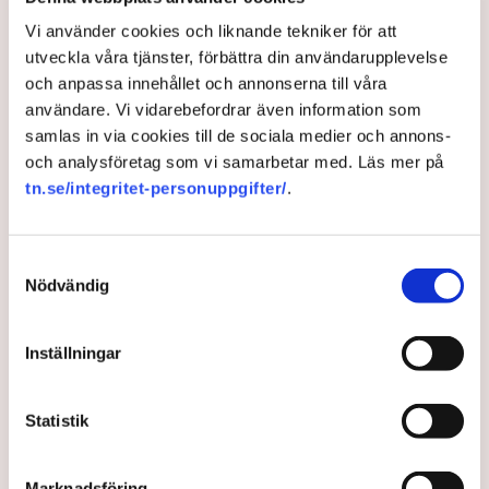
Myndigheter
Gripanden
Tranemo kommun
Polisen
Svensk Torv : en naturlig råvara
Allemansrätten
Brott
Vi använder cookies och liknande tekniker för att
Tove Lifvendahl
Neova
Återställ Våtmarker
Drönare
utveckla våra tjänster, förbättra din användarupplevelse
Utredningar
Skadegörelse
Grimsås
och anpassa innehållet och annonserna till våra
användare. Vi vidarebefordrar även information som
samlas in via cookies till de sociala medier och annons-
och analysföretag som vi samarbetar med. Läs mer på
Gabriel Cardona Cervantes
tn.se/integritet-personuppgifter/
.
gabriel.cardona.cervantes@tn.se
Samtyckesval
Publicerad:
6 aug 2026, 12:35
Nödvändig
Uppdaterad:
7 aug 2026, 09:58
LÄS ÄVEN
Inställningar
Ledare: Polisen måste kunna
stoppa sabotagen
Statistik
5 AUGUSTI 2026 |
Marknadsföring