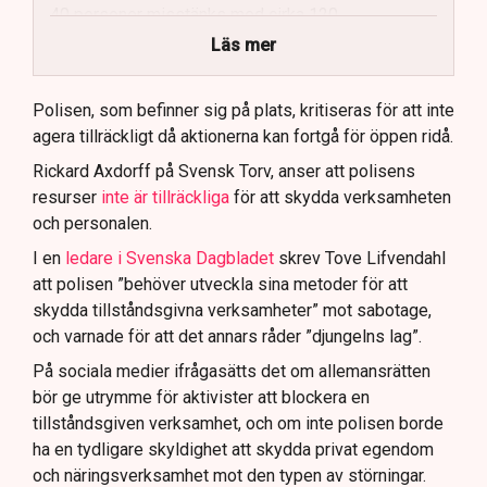
40 personer misstänks med cirka 120
brottsmisstankar kopplade.
Läs mer
Polisen använder drönare och uniformerad polis
för att dokumentera bevis.
Polisen, som befinner sig på plats, kritiseras för att inte
agera tillräckligt då aktionerna kan fortgå för öppen ridå.
Samtidigt är polisarbetet komplext när det gäller
att navigera juridiska rättigheter och gränser.
Rickard Axdorff på Svensk Torv, anser att polisens
resurser
inte är tillräckliga
för att skydda verksamheten
och personalen.
I en
ledare i Svenska Dagbladet
skrev Tove Lifvendahl
att polisen ”behöver utveckla sina metoder för att
skydda tillståndsgivna verksamheter” mot sabotage,
och varnade för att det annars råder ”djungelns lag”.
På sociala medier ifrågasätts det om allemansrätten
bör ge utrymme för aktivister att blockera en
tillståndsgiven verksamhet, och om inte polisen borde
ha en tydligare skyldighet att skydda privat egendom
och näringsverksamhet mot den typen av störningar.