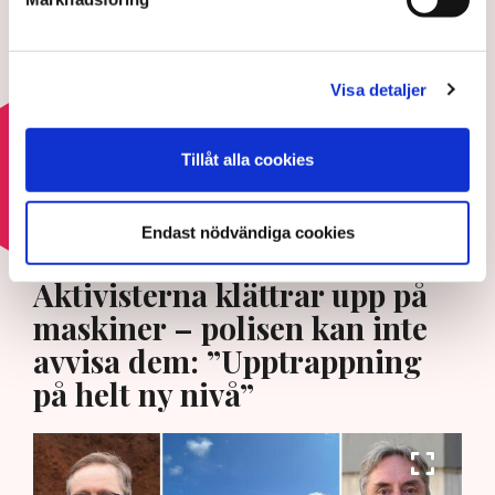
Aktivisterna klättrar upp på
maskiner – polisen kan inte
avvisa dem: ”Upptrappning på
Visa detaljer
helt ny nivå”
3 AUGUSTI 2026 |
Tillåt alla cookies
Läs mer om hoten mot äganderätten
Endast nödvändiga cookies
HOTEN MOT ÄGANDERÄTTEN
Aktivisterna klättrar upp på
maskiner – polisen kan inte
avvisa dem: ”Upptrappning
på helt ny nivå”