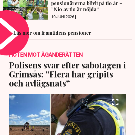
pensionärerna blivit på tio år –
”Nio av tio är nöjda”
10 JUNI 2026 |
Läs mer om framtidens pensioner
HOTEN MOT ÄGANDERÄTTEN
Polisens svar efter sabotagen i
Grimsås: ”Flera har gripits
och avlägsnats”