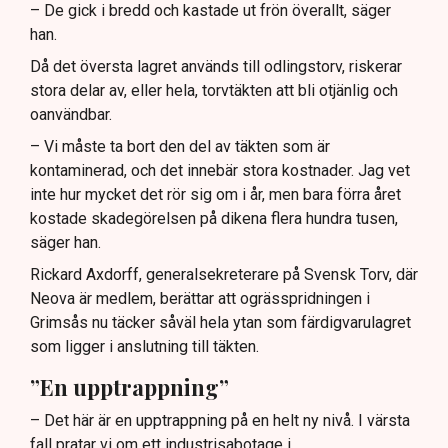
– De gick i bredd och kastade ut frön överallt, säger
han.
Då det översta lagret används till odlingstorv, riskerar
stora delar av, eller hela, torvtäkten att bli otjänlig och
oanvändbar.
– Vi måste ta bort den del av täkten som är
kontaminerad, och det innebär stora kostnader. Jag vet
inte hur mycket det rör sig om i år, men bara förra året
kostade skadegörelsen på dikena flera hundra tusen,
säger han.
Rickard Axdorff, generalsekreterare på Svensk Torv, där
Neova är medlem, berättar att ogrässpridningen i
Grimsås nu täcker såväl hela ytan som färdigvarulagret
som ligger i anslutning till täkten.
”En upptrappning”
– Det här är en upptrappning på en helt ny nivå. I värsta
fall pratar vi om ett industrisabotage i