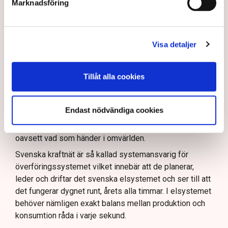
Marknadsföring
Näringsliv
Vad kan Svenska kraftnät göra för att skapa
förutsättningar för näringslivet?
Visa detaljer
– Det är väldigt viktigt att tydliggöra hur vi kan
expandera och möta industrins behov av el. Jag ser det
Tillåt alla cookies
som en grundläggande förutsättning för vår
konkurrenskraft och då är det viktigt att säkerställa
leveranssäkerhet och att kunna visa företagen att
Endast nödvändiga cookies
Sverige är ett land där vi har rådighet över vår
energiförsörjning och att vi kommer att stå stadiga
oavsett vad som händer i omvärlden.
Svenska kraftnät är så kallad systemansvarig för
överföringssystemet vilket innebär att de planerar,
leder och driftar det svenska elsystemet och ser till att
det fungerar dygnet runt, årets alla timmar. I elsystemet
behöver nämligen exakt balans mellan produktion och
konsumtion råda i varje sekund.