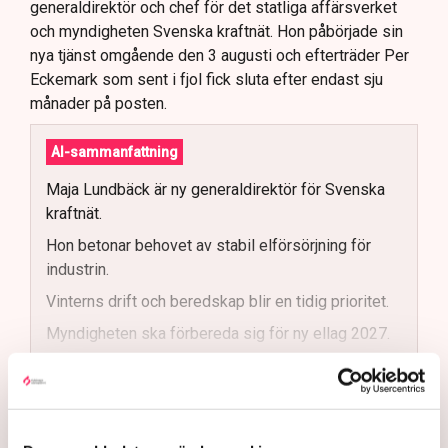
generaldirektör och chef för det statliga affärsverket
och myndigheten Svenska kraftnät. Hon påbörjade sin
nya tjänst omgående den 3 augusti och efterträder Per
Eckemark som sent i fjol fick sluta efter endast sju
månader på posten.
AI-sammanfattning
Maja Lundbäck är ny generaldirektör för Svenska
kraftnät.
Hon betonar behovet av stabil elförsörjning för
industrin.
Vinterns drift och beredskap blir en tidig prioritet.
Myndigheten ska förbereda sig för ny ellag 2027.
Maja Lundbäck vill se en mer proaktiv
Läs mer
systemoperatör.
Nya utlandsförbindelser ska analyseras noggrant.
Maja Lundbäck är energisystemsingenjör i botten och