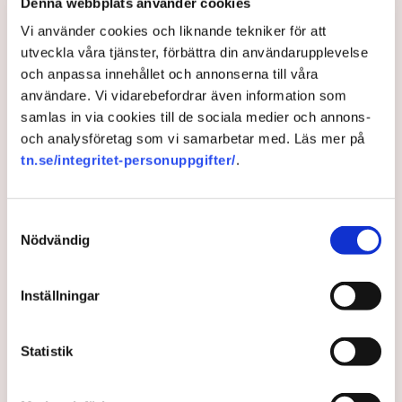
Denna webbplats använder cookies
har två tidigare omgångar hos Svenska kraftnät i
Vi använder cookies och liknande tekniker för att
bagaget. Därutöver har hon varit analytiker på
utveckla våra tjänster, förbättra din användarupplevelse
Strålsäkerhetsmyndigheten, chefsingenjör hos
och anpassa innehållet och annonserna till våra
Försvarsmakten och specialist på den europeiska
användare. Vi vidarebefordrar även information som
samarbetsorganisationen för stamnätsoperatörer där
samlas in via cookies till de sociala medier och annons-
Svenska kraftnät ingår, ENTSO-E.
och analysföretag som vi samarbetar med. Läs mer på
Närmast kommer hon från klimat- och
tn.se/integritet-personuppgifter/
.
näringslivsdepartementet där hon tjänstgjort som
energiminister Ebba Busch statssekreterare i frågor
som rör energi.
Samtyckesval
Nödvändig
– Det är väldigt hedersamt och jag tar mig an detta med
stor ödmjukhet, säger hon i en exklusiv intervju med
Tidningen Näringslivet.
Inställningar
Hjärnan bakom
regeringens nya plan för
Statistik
elsystemet: ”Vi har varit
naiva”