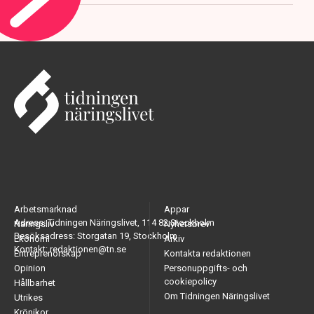
Arbetsmarknad
Appar
Adress: Tidningen Näringslivet, 114 82 Stockholm
Näringsliv
Nyhetsbrev
Besöksadress: Storgatan 19, Stockholm
Ekonomi
Arkiv
Kontakt: redaktionen@tn.se
Entreprenörskap
Kontakta redaktionen
Opinion
Personuppgifts- och
cookiepolicy
Hållbarhet
Om Tidningen Näringslivet
Utrikes
Krönikor