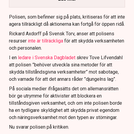
Polisen använder drönare och uniformerad polis
för att dokumentera bevis.
Polisen, som befinner sig på plats, kritiseras för att inte
agera tillräckligt då aktionerna kan fortgå för öppen ridå.
Samtidigt är polisarbetet komplext när det gäller
att navigera juridiska rättigheter och gränser.
Rickard Axdorff på Svensk Torv, anser att polisens
resurser
inte är tillräckliga
för att skydda verksamheten
och personalen.
I en
ledare i Svenska Dagbladet
skrev Tove Lifvendahl
att polisen ”behöver utveckla sina metoder för att
skydda tillståndsgivna verksamheter” mot sabotage,
och varnade för att det annars råder ”djungelns lag”.
På sociala medier ifrågasätts det om allemansrätten
bör ge utrymme för aktivister att blockera en
tillståndsgiven verksamhet, och om inte polisen borde
ha en tydligare skyldighet att skydda privat egendom
och näringsverksamhet mot den typen av störningar.
Nu svarar polisen på kritiken.