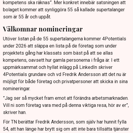
kompetens ska räknas”. Mer konkret innebär satsningen att
bolaget kommer att synliggöra 55 så kallade supertalanger
som är 55 år och uppåt.
Välkomnar nomineringar
Utöver listan på de 55 supertalangerna kommer 4Potentials
under 2026 att släppa en lista på de företag som under
projektets gång har klassats som bäst på att se allas
kompetens, oavsett hur gamla personerna i fråga är. I ett
uppmärksammat och hyllat inlägg på LinkedIn skriver
4Potentials grundare och vd Fredrik Andersson att det nu är
möjligt för både företag och privatpersoner att skicka in sina
nomineringar.
”Jag ser så mycket fram emot att förändra arbetsmarknaden.
Vill ni som företag vara med på denna viktiga resa, hör av er”,
skriver han.
För TN berättar Fredrik Andersson, som själv har hunnit fylla
54, att han länge har brytt sig om att inte bara tillsätta tjänster