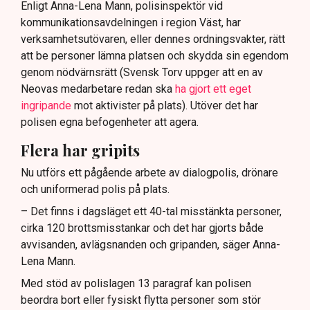
Enligt Anna-Lena Mann, polisinspektör vid
kommunikationsavdelningen i region Väst, har
verksamhetsutövaren, eller dennes ordningsvakter, rätt
att be personer lämna platsen och skydda sin egendom
genom nödvärnsrätt (Svensk Torv uppger att en av
Neovas medarbetare redan ska
ha gjort ett eget
ingripande
mot aktivister på plats). Utöver det har
polisen egna befogenheter att agera.
Flera har gripits
Nu utförs ett pågående arbete av dialogpolis, drönare
och uniformerad polis på plats.
– Det finns i dagsläget ett 40-tal misstänkta personer,
cirka 120 brottsmisstankar och det har gjorts både
avvisanden, avlägsnanden och gripanden, säger Anna-
Lena Mann.
Med stöd av polislagen 13 paragraf kan polisen
beordra bort eller fysiskt flytta personer som stör