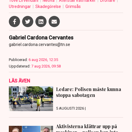
Tove Lifvendahl
Neova
Återställ Våtmarker
Drönare
Utredningar
Skadegörelse
Grimsås
Gabriel Cardona Cervantes
gabriel.cardona.cervantes@tn.se
Publicerad:
6 aug 2026, 12:35
Uppdaterad:
7 aug 2026, 09:58
LÄS ÄVEN
Ledare: Polisen måste kunna
stoppa sabotagen
5 AUGUSTI 2026 |
Aktivisterna klättrar upp på