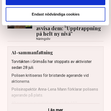
Neovas maskiner
, grävt igen diken och spridit
ogräsfrön över täkten.
Endast nödvändiga cookies
Aktivisterna klättrar upp på
maskiner – polisen kan inte
avvisa dem: ”Upptrappning
på helt ny nivå”
Näringsliv
AI-sammanfattning
Torvtäkten i Grimsås har stoppats av aktivister
sedan 28 juli.
Polisen kritiseras för bristande agerande vid
aktionerna.
Polisinspektör Anna-Lena Mann förklarar polisens
agerande på plats.
40 personer misstänks med cirka 120
brottsmisstankar kopplade.
Läs mer