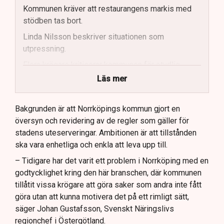
Kommunen kräver att restaurangens markis med
stödben tas bort.
Linda Nilsson beskriver situationen som
utpressning.
Flera krögare kritiserar kommunen för otydlig
kommunikation.
Läs mer
Kommunen vill skapa enhetliga regler för
uteserveringar.
Bakgrunden är att Norrköpings kommun gjort en
översyn och revidering av de regler som gäller för
Lindas Kula ställer in uteserveringen för
stadens uteserveringar. Ambitionen är att tillstånden
sommaren.
ska vara enhetliga och enkla att leva upp till.
– Tidigare har det varit ett problem i Norrköping med en
godtycklighet kring den här branschen, där kommunen
tillåtit vissa krögare att göra saker som andra inte fått
göra utan att kunna motivera det på ett rimligt sätt,
säger Johan Gustafsson, Svenskt Näringslivs
regionchef i Östergötland.