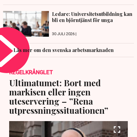
Ledare: Universitetsutbildning kan
bli en björntjänst för unga
30 JULI 2026 |
Läs mer om den svenska arbetsmarknaden
REGELKRÅNGLET
Ultimatumet: Bort med
markisen eller ingen
uteservering – ”Rena
utpressningssituationen”