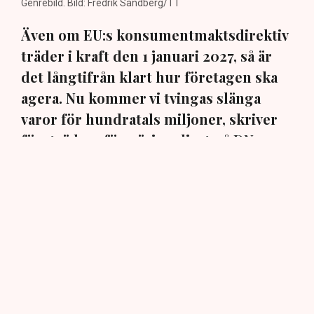
Genrebild. Bild: Fredrik Sandberg/TT
Även om EU:s konsumentmaktsdirektiv
träder i kraft den 1 januari 2027, så är
det långtifrån klart hur företagen ska
agera. Nu kommer vi tvingas slänga
varor för hundratals miljoner, skriver
företrädare för näringslivet på DN
Debatt.
Det nya EU-direktivet ska innebära skärpta krav på
företags miljö- och hållbarhetspåståenden. Men även
om syftet är bra, så är det fortfarande oklart hur
företagen ska agera när det gäller befintliga produkter
och förpackningsmaterial.
”I avsaknad av tydliga besked återstår därför i
praktiken bara ett val för företagen: att kassera fullt