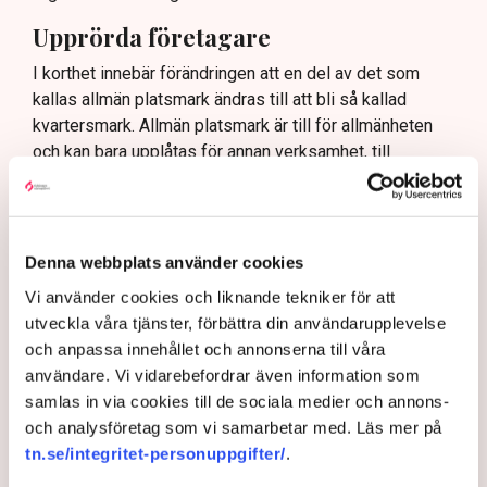
Upprörda företagare
I korthet innebär förändringen att en del av det som
kallas allmän platsmark ändras till att bli så kallad
kvartersmark. Allmän platsmark är till för allmänheten
och kan bara upplåtas för annan verksamhet, till
exempel en uteservering, under begränsad tid och får
inte ha alltför omfattande konstruktioner som väggar
och inglasning.
Denna webbplats använder cookies
– Det har funnits konstruktioner runt uteserveringarna
som inte varit öppna och sådana är inte tillåtna på
Vi använder cookies och liknande tekniker för att
offentlig mark. Därför görs förändringarna, säger Maria
utveckla våra tjänster, förbättra din användarupplevelse
Egebäck, enhetschef på driftstöd och service i
och anpassa innehållet och annonserna till våra
Norrköping.
användare. Vi vidarebefordrar även information som
samlas in via cookies till de sociala medier och annons-
Förändringen från allmän platsmark till kvartersmark
och analysföretag som vi samarbetar med. Läs mer på
medger att den kan hyras ut under längre tid och andra
tn.se/integritet-personuppgifter/
.
villkor. Det kräver dock en ändring i detaljplanen för
kommunen vilket är en tidskrävande process som kan