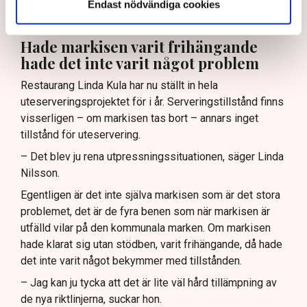
företagsklimatet där Norrköping idag ligger i botten, på
Endast nödvändiga cookies
plats 253 av landets 290 kommuner. (Se artikel nedan)
Hade markisen varit frihängande
hade det inte varit något problem
Restaurang Linda Kula har nu ställt in hela
uteserveringsprojektet för i år. Serveringstillstånd finns
visserligen – om markisen tas bort – annars inget
tillstånd för uteservering.
– Det blev ju rena utpressningssituationen, säger Linda
Nilsson.
Egentligen är det inte själva markisen som är det stora
problemet, det är de fyra benen som när markisen är
utfälld vilar på den kommunala marken. Om markisen
hade klarat sig utan stödben, varit frihängande, då hade
det inte varit något bekymmer med tillstånden.
– Jag kan ju tycka att det är lite väl hård tillämpning av
de nya riktlinjerna, suckar hon.