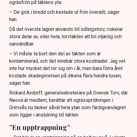
ogräsfrön på täktens yta.
– De gick i bredd och kastade ut frön överallt, säger
han.
Då det översta lagret används till odlingstorv, riskerar
stora delar av, eller hela, torvtäkten att bli otjänlig och
oanvändbar.
– Vi måste ta bort den del av täkten som är
kontaminerad, och det innebär stora kostnader. Jag vet
inte hur mycket det rör sig om i år, men bara förra året
kostade skadegörelsen på dikena flera hundra tusen,
säger han.
Rickard Axdorff, generalsekreterare på Svensk Torv, där
Neova är medlem, berättar att ogrässpridningen i
Grimsås nu täcker såväl hela ytan som färdigvarulagret
som ligger i anslutning till täkten.
”En upptrappning”