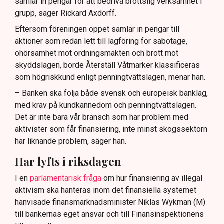
samlar in pengar för att bedriva brottslig verksamhet i
grupp, säger Rickard Axdorff.
Eftersom föreningen öppet samlar in pengar till
aktioner som redan lett till lagföring för sabotage,
ohörsamhet mot ordningsmakten och brott mot
skyddslagen, borde Återställ Våtmarker klassificeras
som högriskkund enligt penningtvättslagen, menar han.
– Banken ska följa både svensk och europeisk banklag,
med krav på kundkännedom och penningtvättslagen.
Det är inte bara vår bransch som har problem med
aktivister som får finansiering, inte minst skogssektorn
har liknande problem, säger han.
Har lyfts i riksdagen
I en
parlamentarisk fråga
om hur finansiering av illegal
aktivism ska hanteras inom det finansiella systemet
hänvisade finansmarknadsminister Niklas Wykman (M)
till bankernas eget ansvar och till Finansinspektionens