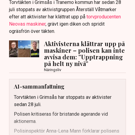
Torvtäkten i Grimsås i Tranemo kommun har sedan 28
juli stoppats av aktivistgruppen Återställ Våtmarker
efter att aktivister har klättrat upp på
torvproducenten
Neovas maskiner
, grävt igen diken och spridit
ogräsfrön över täkten.
Aktivisterna klättrar upp på
maskiner – polisen kan inte
avvisa dem: ”Upptrappning
på helt ny nivå”
Näringsliv
AI-sammanfattning
Torvtäkten i Grimsås har stoppats av aktivister
sedan 28 juli.
Polisen kritiseras för bristande agerande vid
aktionerna.
Polisinspektör Anna-Lena Mann förklarar polisens