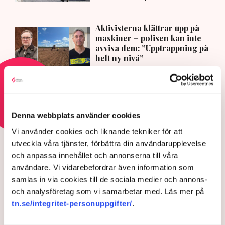
Aktivisterna klättrar upp på
maskiner – polisen kan inte
avvisa dem: ”Upptrappning på
helt ny nivå”
3 AUGUSTI 2026 |
Läs mer om hoten mot äganderätten
Denna webbplats använder cookies
HOTEN MOT ÄGANDERÄTTEN
Vi använder cookies och liknande tekniker för att
utveckla våra tjänster, förbättra din användarupplevelse
Aktivisterna klättrar upp på
och anpassa innehållet och annonserna till våra
maskiner – polisen kan inte
användare. Vi vidarebefordrar även information som
avvisa dem: ”Upptrappning
samlas in via cookies till de sociala medier och annons-
på helt ny nivå”
och analysföretag som vi samarbetar med. Läs mer på
tn.se/integritet-personuppgifter/
.