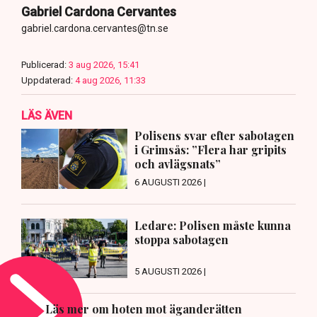
Gabriel Cardona Cervantes
gabriel.cardona.cervantes@tn.se
Publicerad:
3 aug 2026, 15:41
Uppdaterad:
4 aug 2026, 11:33
LÄS ÄVEN
Polisens svar efter sabotagen
i Grimsås: ”Flera har gripits
och avlägsnats”
6 AUGUSTI 2026 |
Ledare: Polisen måste kunna
stoppa sabotagen
5 AUGUSTI 2026 |
Läs mer om hoten mot äganderätten