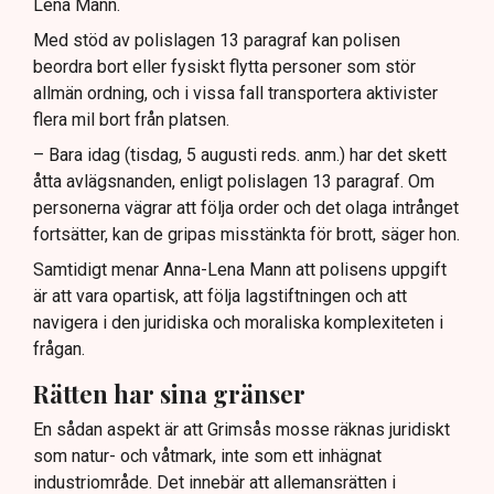
Lena Mann.
Med stöd av polislagen 13 paragraf kan polisen
beordra bort eller fysiskt flytta personer som stör
allmän ordning, och i vissa fall transportera aktivister
flera mil bort från platsen.
– Bara idag (tisdag, 5 augusti reds. anm.) har det skett
åtta avlägsnanden, enligt polislagen 13 paragraf. Om
personerna vägrar att följa order och det olaga intrånget
fortsätter, kan de gripas misstänkta för brott, säger hon.
Samtidigt menar Anna-Lena Mann att polisens uppgift
är att vara opartisk, att följa lagstiftningen och att
navigera i den juridiska och moraliska komplexiteten i
frågan.
Rätten har sina gränser
En sådan aspekt är att Grimsås mosse räknas juridiskt
som natur- och våtmark, inte som ett inhägnat
industriområde. Det innebär att allemansrätten i