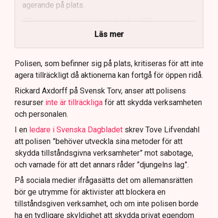
agerande på plats.
40 personer misstänks med cirka 120
brottsmisstankar kopplade.
Läs mer
Polisen använder drönare och uniformerad polis
för att dokumentera bevis.
Polisen, som befinner sig på plats, kritiseras för att inte
agera tillräckligt då aktionerna kan fortgå för öppen ridå.
Samtidigt är polisarbetet komplext när det gäller
att navigera juridiska rättigheter och gränser.
Rickard Axdorff på Svensk Torv, anser att polisens
resurser
inte är tillräckliga
för att skydda verksamheten
och personalen.
I en
ledare i Svenska Dagbladet
skrev Tove Lifvendahl
att polisen ”behöver utveckla sina metoder för att
skydda tillståndsgivna verksamheter” mot sabotage,
och varnade för att det annars råder ”djungelns lag”.
På sociala medier ifrågasätts det om allemansrätten
bör ge utrymme för aktivister att blockera en
tillståndsgiven verksamhet, och om inte polisen borde
ha en tydligare skyldighet att skydda privat egendom