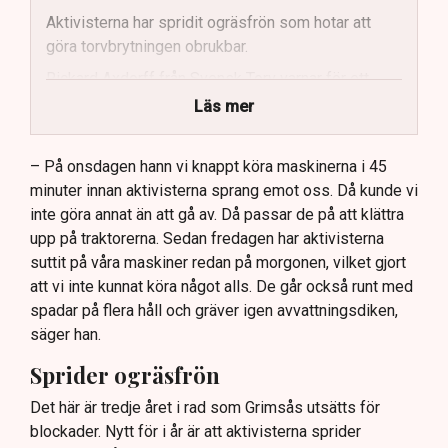
Aktivisterna har spridit ogräsfrön som hotar att
göra torvbrytningen obrukbar.
Rickard Axdorff från Svensk Torv varnar för ett
stort ekonomiskt sabotage.
Läs mer
Dialogpolisen på plats står maktlös inför
aktivisternas handlingar.
– På onsdagen hann vi knappt köra maskinerna i 45
minuter innan aktivisterna sprang emot oss. Då kunde vi
Frågor kvarstår om finansiering av illegal aktivism.
inte göra annat än att gå av. Då passar de på att klättra
upp på traktorerna. Sedan fredagen har aktivisterna
suttit på våra maskiner redan på morgonen, vilket gjort
att vi inte kunnat köra något alls. De går också runt med
spadar på flera håll och gräver igen avvattningsdiken,
säger han.
Sprider ogräsfrön
Det här är tredje året i rad som Grimsås utsätts för
blockader. Nytt för i år är att aktivisterna sprider