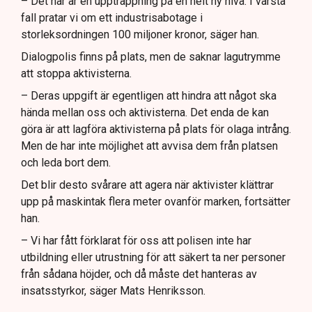
– Det här är en upptrappning på en helt ny nivå. I värsta
fall pratar vi om ett industrisabotage i
storleksordningen 100 miljoner kronor, säger han.
Dialogpolis finns på plats, men de saknar lagutrymme
att stoppa aktivisterna.
– Deras uppgift är egentligen att hindra att något ska
hända mellan oss och aktivisterna. Det enda de kan
göra är att lagföra aktivisterna på plats för olaga intrång.
Men de har inte möjlighet att avvisa dem från platsen
och leda bort dem.
Det blir desto svårare att agera när aktivister klättrar
upp på maskintak flera meter ovanför marken, fortsätter
han.
– Vi har fått förklarat för oss att polisen inte har
utbildning eller utrustning för att säkert ta ner personer
från sådana höjder, och då måste det hanteras av
insatsstyrkor, säger Mats Henriksson.