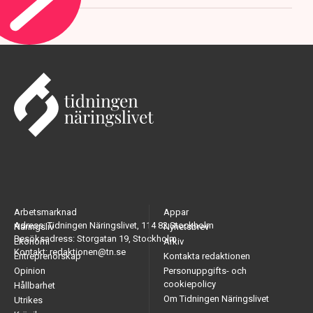
Arbetsmarknad
Appar
Adress: Tidningen Näringslivet, 114 82 Stockholm
Näringsliv
Nyhetsbrev
Besöksadress: Storgatan 19, Stockholm
Ekonomi
Arkiv
Kontakt: redaktionen@tn.se
Entreprenörskap
Kontakta redaktionen
Opinion
Personuppgifts- och
cookiepolicy
Hållbarhet
Om Tidningen Näringslivet
Utrikes