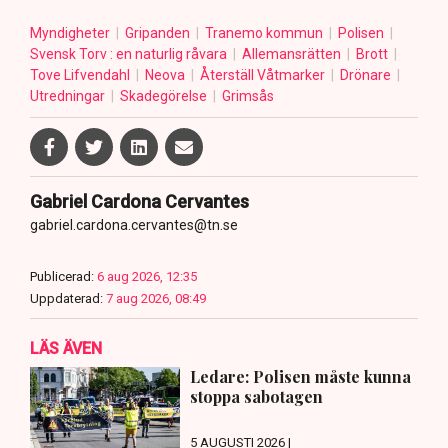
Myndigheter
Gripanden
Tranemo kommun
Polisen
Svensk Torv : en naturlig råvara
Allemansrätten
Brott
Tove Lifvendahl
Neova
Återställ Våtmarker
Drönare
Utredningar
Skadegörelse
Grimsås
Gabriel Cardona Cervantes
gabriel.cardona.cervantes@tn.se
Publicerad:
6 aug 2026, 12:35
Uppdaterad:
7 aug 2026, 08:49
LÄS ÄVEN
Ledare: Polisen måste kunna
stoppa sabotagen
5 AUGUSTI 2026 |