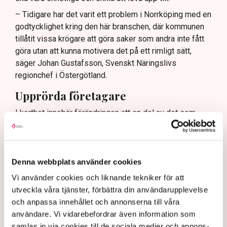
– Tidigare har det varit ett problem i Norrköping med en
godtycklighet kring den här branschen, där kommunen
tillåtit vissa krögare att göra saker som andra inte fått
göra utan att kunna motivera det på ett rimligt sätt,
säger Johan Gustafsson, Svenskt Näringslivs
regionchef i Östergötland.
Upprörda företagare
I korthet innebär förändringen att en del av det som
kallas allmän platsmark ändras till att bli så kallad
kvartersmark. Allmän platsmark är till för allmänheten
och kan bara upplåtas för annan verksamhet, till
exempel en uteservering, under begränsad tid och får
Denna webbplats använder cookies
inte ha alltför omfattande konstruktioner som väggar
Vi använder cookies och liknande tekniker för att
och inglasning.
utveckla våra tjänster, förbättra din användarupplevelse
– Det har funnits konstruktioner runt uteserveringarna
och anpassa innehållet och annonserna till våra
som inte varit öppna och sådana är inte tillåtna på
användare. Vi vidarebefordrar även information som
offentlig mark. Därför görs förändringarna, säger Maria
samlas in via cookies till de sociala medier och annons-