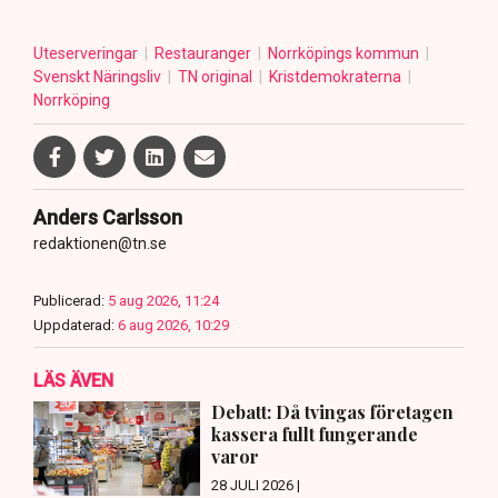
Uteserveringar
Restauranger
Norrköpings kommun
Svenskt Näringsliv
TN original
Kristdemokraterna
Norrköping
Anders Carlsson
redaktionen@tn.se
Publicerad:
5 aug 2026, 11:24
Uppdaterad:
6 aug 2026, 10:29
LÄS ÄVEN
Debatt: Då tvingas företagen
kassera fullt fungerande
varor
28 JULI 2026 |