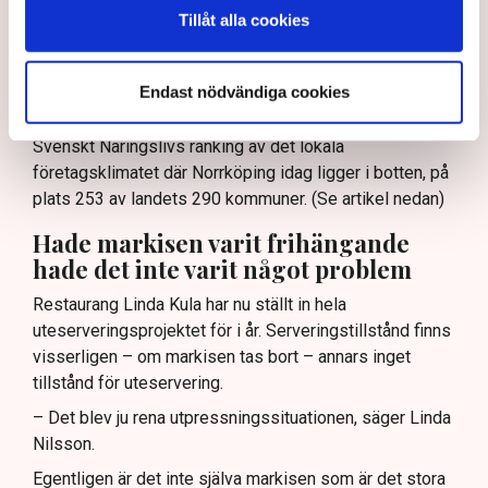
kommunen att en del restaurangföretagare ”kör ett
Tillåt alla cookies
fulspel”, att ”en liten klick maximalt stretchar
systemet.”
Endast nödvändiga cookies
– Det är typiskt för hur en del tjänstemän i kommunen
ser på oss, säger Linda Nilsson och hänvisar till
Svenskt Näringslivs ranking av det lokala
företagsklimatet där Norrköping idag ligger i botten, på
plats 253 av landets 290 kommuner. (Se artikel nedan)
Hade markisen varit frihängande
hade det inte varit något problem
Restaurang Linda Kula har nu ställt in hela
uteserveringsprojektet för i år. Serveringstillstånd finns
visserligen – om markisen tas bort – annars inget
tillstånd för uteservering.
– Det blev ju rena utpressningssituationen, säger Linda
Nilsson.
Egentligen är det inte själva markisen som är det stora