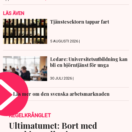
LÄS ÄVEN
Tjänstesektorn tappar fart
5 AUGUSTI 2026 |
Ledare: Universitetsutbildning kan
bli en björntjänst för unga
30 JULI 2026 |
Läs mer om den svenska arbetsmarknaden
REGELKRÅNGLET
Ultimatumet: Bort med