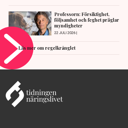
Professorn: Försiktighet,
följsamhet och feghet präglar
myndigheter
22 JULI 2026 |
Läs mer om regelkrånglet