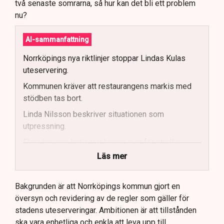
två senaste somrarna, så hur kan det bli ett problem
nu?
AI-sammanfattning
Norrköpings nya riktlinjer stoppar Lindas Kulas
uteservering.
Kommunen kräver att restaurangens markis med
stödben tas bort.
Linda Nilsson beskriver situationen som
utpressning.
Flera krögare kritiserar kommunen för otydlig
kommunikation.
Läs mer
Kommunen vill skapa enhetliga regler för
uteserveringar.
Bakgrunden är att Norrköpings kommun gjort en
översyn och revidering av de regler som gäller för
Lindas Kula ställer in uteserveringen för
stadens uteserveringar. Ambitionen är att tillstånden
sommaren.
ska vara enhetliga och enkla att leva upp till.