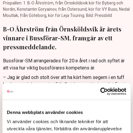
Prispallen: 1. B-O Åhrström, från Örnsköldsvik kör för Byberg och
Nordin, Konstantin Goryainov, från Östersund, kör för VY Buss, Nedal
Moutlak, från Göteborg, kör för Leja Touring. Bild: Pressbild
B-O Åhrström från Örnsköldsvik är årets
vinnare i Bussförar-SM, framgår av ett
pressmeddelande.
Bussförar-SM arrangerades för 20:e året i rad och syftet är
att visa hur viktig bussförares kompetens är.
– Jag är glad och stolt över att ha kört hem segern i en tuff
konkurrens i dagens startfält. Det är som att vinna det fina tv-
priset Kristallen, fast för tunga persontransporter. Det är det
ultimata kvittot på att det jag gör är rätt och att utbildningen är
rätt. Jag vill uppmana andra att söka till bussföraryrket. Det är
Denna webbplats använder cookies
ett fantastiskt roligt jobb som är både kundnära och fyllt av
ansvar , säger B-O Åhrström, i ett pressmeddelande.
Vi använder cookies och liknande tekniker för att
utveckla våra tjänster, förbättra din användarupplevelse
Bussförar-SM arrangeras av Sveriges Bussföretag i