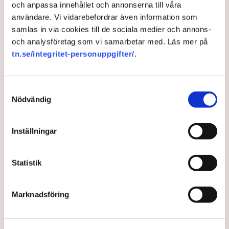
och anpassa innehållet och annonserna till våra
samarbete med tidningarna Resforum och Trafikforum.
användare. Vi vidarebefordrar även information som
Transportföretagen: B-O Åhrström från Örnsköldsvik är
samlas in via cookies till de sociala medier och annons-
Sveriges bästa bussförare
och analysföretag som vi samarbetar med. Läs mer på
tn.se/integritet-personuppgifter/
.
Transport
Sveriges Bussföretag
Samtyckesval
Nödvändig
Redaktionen
Inställningar
Publicerad:
6 sep 2023, 09:58
Statistik
Uppdaterad:
6 sep 2023, 11:12
LÄS ÄVEN
Marknadsföring
Därför sökte 8 000 sommarjobb
på Tetra Pak – ”Väldigt få väljer att
inte fortsätta”