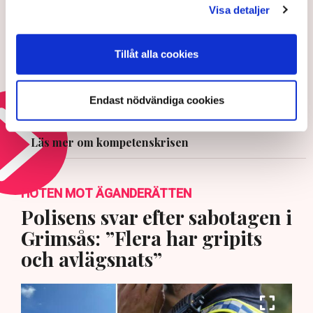
Visa detaljer
3 AUGUSTI 2026 |
Tillåt alla cookies
Så blev Per Gessles hotell starten
på hennes karriär – ”Det här är
framtiden”
Endast nödvändiga cookies
29 JULI 2026 |
Läs mer om kompetenskrisen
HOTEN MOT ÄGANDERÄTTEN
Polisens svar efter sabotagen i
Grimsås: ”Flera har gripits
och avlägsnats”