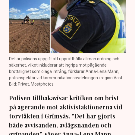
Det är polisens uppgift att upprätthålla allmän ordning och
säkerhet, vilket inkluderar att ingripa mot pågående
brottslighet som olaga intrång, förklarar Anna-Lena Mann,
polisinspektör vid kommunikationsavdelningen i region Väst.
Bild: Privat, Mostphotos
Polisen tillbakavisar kritiken om brist
på agerande mot aktivistaktionerna vid
torvtäkten i Grimsås. ”Det har gjorts
både avvisanden, avlägsnanden och
gripanden”, säger Anna-Lena Mann,