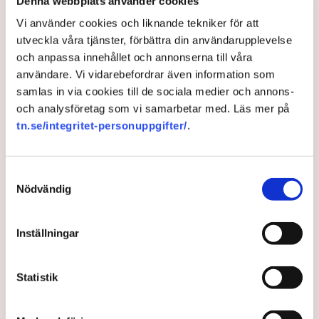
”Många kvinnor har fortfarande svårt att se hur deras
Denna webbplats använder cookies
intressen och personligheter skulle passa med tech- och it-
Vi använder cookies och liknande tekniker för att
branschen...Teknikyrken är inte svårare än andra yrken”,
utveckla våra tjänster, förbättra din användarupplevelse
skriver Elin Häggberg i ett inlägg på Teknifik.se.
och anpassa innehållet och annonserna till våra
Pressmeddelande: Influencers ska locka unga kvinnor till
användare. Vi vidarebefordrar även information som
techbranschen
samlas in via cookies till de sociala medier och annons-
och analysföretag som vi samarbetar med. Läs mer på
Teknifik: Det behövs fler kvinnliga förebilder inom tech – nu
tn.se/integritet-personuppgifter/
.
kan du bli en!
Samtyckesval
Nödvändig
Jämställdhet
IT
Utbildning
Bredband2
IT-branschen
Inställningar
Zoran Cale
Statistik
zoran.cale@tn.se