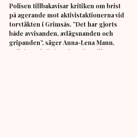
Polisen tillbakavisar kritiken om brist
på agerande mot aktivistaktionerna vid
torvtäkten i Grimsås. ”Det har gjorts
både avvisanden, avlägsnanden och
gripanden”, säger Anna-Lena Mann,
polisinspektör i region Väst, till TN.
Torvtäkten i Grimsås i Tranemo kommun har sedan 28
juli stoppats av aktivistgruppen Återställ Våtmarker
efter att aktivister har klättrat upp på
torvproducenten
Neovas maskiner
, grävt igen diken och spridit
ogräsfrön över täkten.
Aktivisterna klättrar upp på
maskiner – polisen kan inte
avvisa dem: ”Upptrappning
på helt ny nivå”
Näringsliv