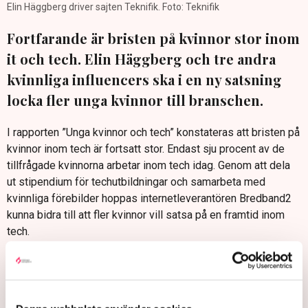
Elin Häggberg driver sajten Teknifik. Foto: Teknifik
Fortfarande är bristen på kvinnor stor inom
it och tech. Elin Häggberg och tre andra
kvinnliga influencers ska i en ny satsning
locka fler unga kvinnor till branschen.
I rapporten ”Unga kvinnor och tech” konstateras att bristen på
kvinnor inom tech är fortsatt stor. Endast sju procent av de
tillfrågade kvinnorna arbetar inom tech idag. Genom att dela
ut stipendium för techutbildningar och samarbeta med
kvinnliga förebilder hoppas internetleverantören Bredband2
kunna bidra till att fler kvinnor vill satsa på en framtid inom
tech.
Profilerna som engageras är Sofia Dalén, Eleonora Svanberg,
Elin Häggberg (känd under namnet Teknifik) och Zorba
Asplund.