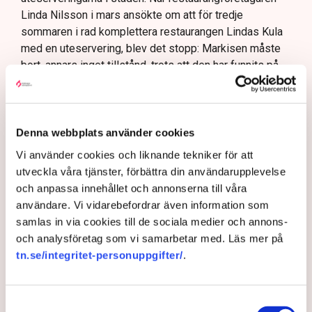
Linda Nilsson i mars ansökte om att för tredje
sommaren i rad komplettera restaurangen Lindas Kula
med en uteservering, blev det stopp: Markisen måste
bort, annars inget tillstånd, trots att den har funnits på
plats i över tio år, har ett bygglov från 2015 och är
godkänd sedan 2018.
– Dessutom har jag ju haft den över uteserveringen de
Denna webbplats använder cookies
två senaste somrarna, så hur kan det bli ett problem
nu?
Vi använder cookies och liknande tekniker för att
utveckla våra tjänster, förbättra din användarupplevelse
och anpassa innehållet och annonserna till våra
AI-sammanfattning
användare. Vi vidarebefordrar även information som
Norrköpings nya riktlinjer stoppar Lindas Kulas
samlas in via cookies till de sociala medier och annons-
uteservering.
och analysföretag som vi samarbetar med. Läs mer på
Kommunen kräver att restaurangens markis med
tn.se/integritet-personuppgifter/
.
stödben tas bort.
Linda Nilsson beskriver situationen som
Samtyckesval
utpressning.