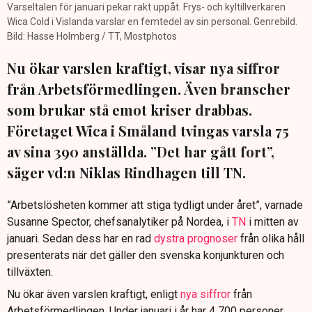
Varseltalen för januari pekar rakt uppåt. Frys- och kyltillverkaren
Wica Cold i Vislanda varslar en femtedel av sin personal. Genrebild.
Bild: Hasse Holmberg / TT, Mostphotos
Nu ökar varslen kraftigt, visar nya siffror
från Arbetsförmedlingen. Även branscher
som brukar stå emot kriser drabbas.
Företaget Wica i Småland tvingas varsla 75
av sina 390 anställda. ”Det har gått fort”,
säger vd:n Niklas Rindhagen till TN.
”Arbetslösheten kommer att stiga tydligt under året”, varnade
Susanne Spector, chefsanalytiker på Nordea, i
TN
i mitten av
januari. Sedan dess har en rad
dystra prognoser
från olika håll
presenterats när det gäller den svenska konjunkturen och
tillväxten.
Nu ökar även varslen kraftigt, enligt
nya siffror
från
Arbetsförmedlingen. Under januari i år har 4 700 personer