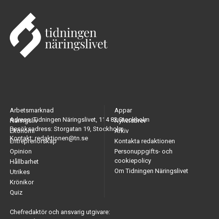
Arbetsmarknad
Appar
Adress: Tidningen Näringslivet, 114 82 Stockholm
Näringsliv
Nyhetsbrev
Besöksadress: Storgatan 19, Stockholm
Ekonomi
Arkiv
Kontakt: redaktionen@tn.se
Entreprenörskap
Kontakta redaktionen
Opinion
Personuppgifts- och
cookiepolicy
Hållbarhet
Om Tidningen Näringslivet
Utrikes
Krönikor
Quiz
Chefredaktör och ansvarig utgivare: