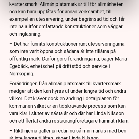
kvartersmark. Allmän platsmark är till för allmänheten
och kan bara upplåtas för annan verksamhet, till
exempel en uteservering, under begränsad tid och får
inte ha alltför omfattande konstruktioner som väggar
och inglasning.
– Det har funnits konstruktioner runt uteserveringarna
som inte varit öppna och sådana är inte tillåtna på
offentlig mark. Därför görs förändringarna, säger Maria
Egebäck, enhetschef på driftstöd och service i
Norrköping.
Förändringen från allmän platsmark till kvartersmark
medger att den kan hyras ut under längre tid och andra
villkor. Det kräver dock en ändring i detaljplanen för
kommunen vilket är en tidskrävande process som kan
vara klar i slutet av nästa år och där har Linda Nilsson
och ett flertal andra restaurangföretagare hamnat i kläm.
– Riktlinjerna gäller ju redan nu så min markis med ben
är inte längre tillåten, säger Linda Nilsson.