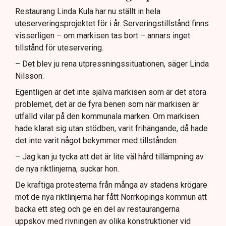
Restaurang Linda Kula har nu ställt in hela
uteserveringsprojektet för i år. Serveringstillstånd finns
visserligen – om markisen tas bort – annars inget
tillstånd för uteservering.
– Det blev ju rena utpressningssituationen, säger Linda
Nilsson.
Egentligen är det inte själva markisen som är det stora
problemet, det är de fyra benen som när markisen är
utfälld vilar på den kommunala marken. Om markisen
hade klarat sig utan stödben, varit frihängande, då hade
det inte varit något bekymmer med tillstånden.
– Jag kan ju tycka att det är lite väl hård tillämpning av
de nya riktlinjerna, suckar hon.
De kraftiga protesterna från många av stadens krögare
mot de nya riktlinjerna har fått Norrköpings kommun att
backa ett steg och ge en del av restaurangerna
uppskov med rivningen av olika konstruktioner vid