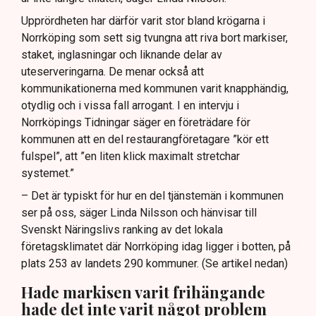
Upprördheten har därför varit stor bland krögarna i
Norrköping som sett sig tvungna att riva bort markiser,
staket, inglasningar och liknande delar av
uteserveringarna. De menar också att
kommunikationerna med kommunen varit knapphändig,
otydlig och i vissa fall arrogant. I en intervju i
Norrköpings Tidningar säger en företrädare för
kommunen att en del restaurangföretagare ”kör ett
fulspel”, att ”en liten klick maximalt stretchar
systemet.”
– Det är typiskt för hur en del tjänstemän i kommunen
ser på oss, säger Linda Nilsson och hänvisar till
Svenskt Näringslivs ranking av det lokala
företagsklimatet där Norrköping idag ligger i botten, på
plats 253 av landets 290 kommuner. (Se artikel nedan)
Hade markisen varit frihängande
hade det inte varit något problem