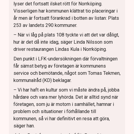
lyser det fortsatt ilsket rött för Norrköping.
Visserligen har kommunen klättrat tio placeringar i
år men är fortsatt förankrad i botten av listan: Plats
253 av landets 290 kommuner.
– När vi låg på plats 108 tyckte vi att det var dåligt,
hur är det då inte idag, säger Linda Nilsson som
driver restaurangen Lindas Kula i Norrköping.
Den punkt i LFK-undersökningen där förvaltningen
får sämst betyg av företagen är kommunens
service och bemötande, något som Tomas Tekmen,
kommunalråd (KD) beklagar.
– Vi har haft en kultur som vi måste ändra på, jobba
hårdare och vara mer lyhörda. Det är alltid synd när
företagen, som ju är motorn i samhället, hamnar i
problem och situationer i förhållande till
kommunen, så vi har definitivt en resa att göra,
säger han.