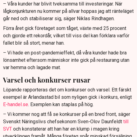
– Våra kunder har blivit tveksamma till investeringar. När
lågkonjunkturen nu kommer på allvar hoppas jag att ränteläget
går ned och stabiliserar sig, säger Niklas Rindhagen.
Förra året gick företaget som tåget, växte med 25 procent
och gjorde ett rekordår, vilket till viss del kan förklara varför
fallet blir så stort, menar han.
– Vi hade en post-pandemieffekt, då våra kunder hade bra
lönsamhet eftersom människor inte gick på restaurang utan
var hemma och lagade mat.
Varsel och konkurser rusar
Löpande rapporteras det om konkurser och varsel. Ett färskt
exempel är Arlandastad bil som nyligen gick i konkurs, enligt
E-handel.se
. Exemplen kan staplas på hög.
– Vi kommer nog att få se konkurser på en bred front, säger
Svenskt Näringslivs chefsekonom Sven-Olov Daunfeldt
till
SVT
och konstaterar att han har en klump i magen kring
utvecklingen framåt. Många företag spår minskad försäljning,