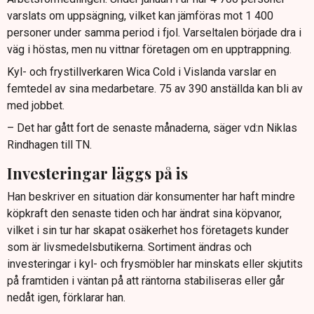
varslats om uppsägning, vilket kan jämföras mot 1 400
personer under samma period i fjol. Varseltalen började dra i
väg i höstas, men nu vittnar företagen om en upptrappning.
Kyl- och frystillverkaren Wica Cold i Vislanda varslar en
femtedel av sina medarbetare. 75 av 390 anställda kan bli av
med jobbet.
– Det har gått fort de senaste månaderna, säger vd:n Niklas
Rindhagen till TN.
Investeringar läggs på is
Han beskriver en situation där konsumenter har haft mindre
köpkraft den senaste tiden och har ändrat sina köpvanor,
vilket i sin tur har skapat osäkerhet hos företagets kunder
som är livsmedelsbutikerna. Sortiment ändras och
investeringar i kyl- och frysmöbler har minskats eller skjutits
på framtiden i väntan på att räntorna stabiliseras eller går
nedåt igen, förklarar han.