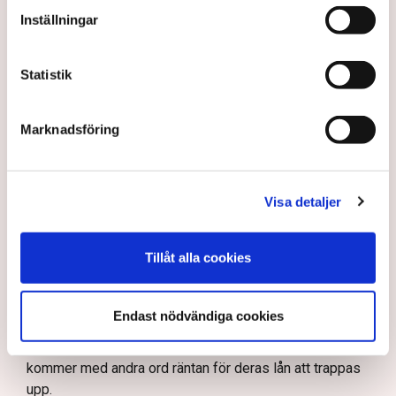
Inställningar
”Nu är vi alltså uppe i totalt 880
miljarder kronor, varav 440
Statistik
miljarder avser lån och 400
miljarder uppges vara en väl
Marknadsföring
tilltagen ram.”
Här är det dock värt att nämna att låneramen, som ju
Visa detaljer
gällde lån till företag som bygger kärnkraft, bara gäller
under uppbyggnadsfasen. När reaktorerna är
Tillåt alla cookies
färdigbyggda kommer räntorna på lånen att bli dyrare.
Men det är då, när reaktorerna är färdigbyggda och kan
börja producera och sälja el, som statens ersättning i
Endast nödvändiga cookies
händelse av låga elpriser går in. Så när företagen
eventuellt får möjlighet att ta del av den ersättningen
kommer med andra ord räntan för deras lån att trappas
upp.