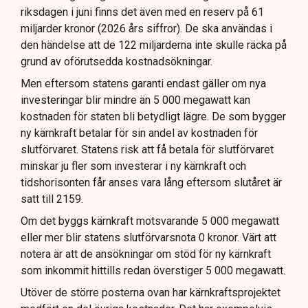
riksdagen i juni finns det även med en reserv på 61
miljarder kronor (2026 års siffror). De ska användas i
den händelse att de 122 miljarderna inte skulle räcka på
grund av oförutsedda kostnadsökningar.
Men eftersom statens garanti endast gäller om nya
investeringar blir mindre än 5 000 megawatt kan
kostnaden för staten bli betydligt lägre. De som bygger
ny kärnkraft betalar för sin andel av kostnaden för
slutförvaret. Statens risk att få betala för slutförvaret
minskar ju fler som investerar i ny kärnkraft och
tidshorisonten får anses vara lång eftersom slutåret är
satt till 2159.
Om det byggs kärnkraft motsvarande 5 000 megawatt
eller mer blir statens slutförvarsnota 0 kronor. Värt att
notera är att de ansökningar om stöd för ny kärnkraft
som inkommit hittills redan överstiger 5 000 megawatt.
Utöver de större posterna ovan har kärnkraftsprojektet