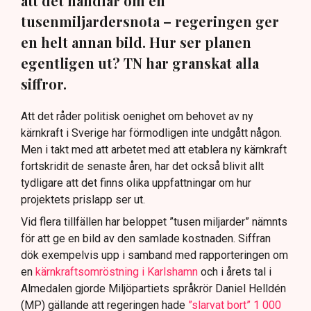
att det handlar om en
tusenmiljardersnota – regeringen ger
en helt annan bild. Hur ser planen
egentligen ut? TN har granskat alla
siffror.
Att det råder politisk oenighet om behovet av ny
kärnkraft i Sverige har förmodligen inte undgått någon.
Men i takt med att arbetet med att etablera ny kärnkraft
fortskridit de senaste åren, har det också blivit allt
tydligare att det finns olika uppfattningar om hur
projektets prislapp ser ut.
Vid flera tillfällen har beloppet ”tusen miljarder” nämnts
för att ge en bild av den samlade kostnaden. Siffran
dök exempelvis upp i samband med rapporteringen om
en
kärnkraftsomröstning i Karlshamn
och i årets tal i
Almedalen gjorde Miljöpartiets språkrör Daniel Helldén
(MP) gällande att regeringen hade
”slarvat bort” 1 000