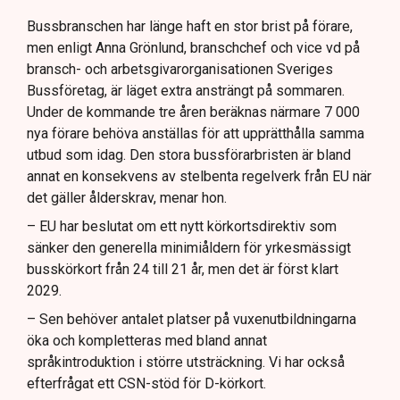
Bussbranschen har länge haft en stor brist på förare,
men enligt Anna Grönlund, branschchef och vice vd på
bransch- och arbetsgivarorganisationen Sveriges
Bussföretag, är läget extra ansträngt på sommaren.
Under de kommande tre åren beräknas närmare 7 000
nya förare behöva anställas för att upprätthålla samma
utbud som idag. Den stora bussförarbristen är bland
annat en konsekvens av stelbenta regelverk från EU när
det gäller ålderskrav, menar hon.
– EU har beslutat om ett nytt körkortsdirektiv som
sänker den generella minimiåldern för yrkesmässigt
busskörkort från 24 till 21 år, men det är först klart
2029.
– Sen behöver antalet platser på vuxenutbildningarna
öka och kompletteras med bland annat
språkintroduktion i större utsträckning. Vi har också
efterfrågat ett CSN-stöd för D-körkort.