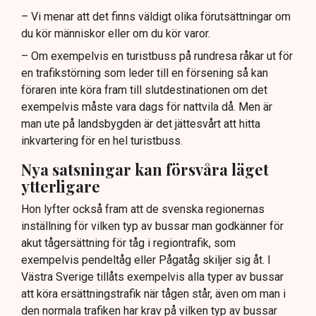
– Vi menar att det finns väldigt olika förutsättningar om
du kör människor eller om du kör varor.
– Om exempelvis en turistbuss på rundresa råkar ut för
en trafikstörning som leder till en försening så kan
föraren inte köra fram till slutdestinationen om det
exempelvis måste vara dags för nattvila då. Men är
man ute på landsbygden är det jättesvårt att hitta
inkvartering för en hel turistbuss.
Nya satsningar kan försvåra läget
ytterligare
Hon lyfter också fram att de svenska regionernas
inställning för vilken typ av bussar man godkänner för
akut tågersättning för tåg i regiontrafik, som
exempelvis pendeltåg eller Pågatåg skiljer sig åt. I
Västra Sverige tillåts exempelvis alla typer av bussar
att köra ersättningstrafik när tågen står, även om man i
den normala trafiken har krav på vilken typ av bussar