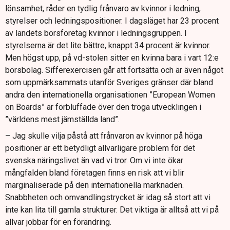
lönsamhet, råder en tydlig frånvaro av kvinnor i ledning,
styrelser och ledningspositioner. I dagsläget har 23 procent
av landets börsföretag kvinnor i ledningsgruppen. I
styrelserna är det lite bättre, knappt 34 procent är kvinnor.
Men högst upp, på vd-stolen sitter en kvinna bara i vart 12:e
börsbolag. Sifferexercisen går att fortsätta och är även något
som uppmärksammats utanför Sveriges gränser där bland
andra den internationella organisationen ”European Women
on Boards” är förbluffade över den tröga utvecklingen i
”världens mest jämställda land”.
– Jag skulle vilja påstå att frånvaron av kvinnor på höga
positioner är ett betydligt allvarligare problem för det
svenska näringslivet än vad vi tror. Om vi inte ökar
mångfalden bland företagen finns en risk att vi blir
marginaliserade på den internationella marknaden.
Snabbheten och omvandlingstrycket är idag så stort att vi
inte kan lita till gamla strukturer. Det viktiga är alltså att vi på
allvar jobbar för en förändring.