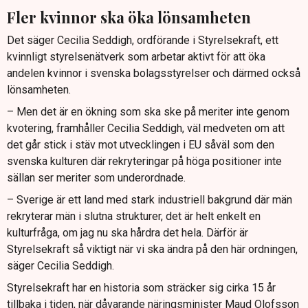
Fler kvinnor ska öka lönsamheten
Det säger Cecilia Seddigh, ordförande i Styrelsekraft, ett
kvinnligt styrelsenätverk som arbetar aktivt för att öka
andelen kvinnor i svenska bolagsstyrelser och därmed också
lönsamheten.
– Men det är en ökning som ska ske på meriter inte genom
kvotering, framhåller Cecilia Seddigh, väl medveten om att
det går stick i stäv mot utvecklingen i EU såväl som den
svenska kulturen där rekryteringar på höga positioner inte
sällan ser meriter som underordnade.
– Sverige är ett land med stark industriell bakgrund där män
rekryterar män i slutna strukturer, det är helt enkelt en
kulturfråga, om jag nu ska hårdra det hela. Därför är
Styrelsekraft så viktigt när vi ska ändra på den här ordningen,
säger Cecilia Seddigh.
Styrelsekraft har en historia som sträcker sig cirka 15 år
tillbaka i tiden, när dåvarande näringsminister Maud Olofsson