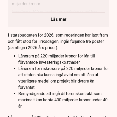
miljarder kronor.
Ytterligare 400 miljarder i prissäkringsavtal kan
påverka statens kostnader.
Läs mer
Totala uppskattade kostnader inkluderar bland
annat möjliga kostnader för slutförvar.
I statsbudgeten för 2026, som regeringen har lagt fram
och fått stöd för i riksdagen, ingår följande tre poster
Regeringen och Miljöpartiet har olika syn på
(samtliga i 2026 års priser):
investeringens nödvändighet.
Låneram på 220 miljarder kronor för lån till
förväntade investeringskostnader
Låneram för riskreserv på 220 miljarder kronor för
att staten ska kunna ingå avtal om att låna ut
ytterligare medel om projekt blir dyrare än
förväntat
Bemyndigande att ingå differenskontrakt som
maximalt kan kosta 400 miljarder kronor under 40
år