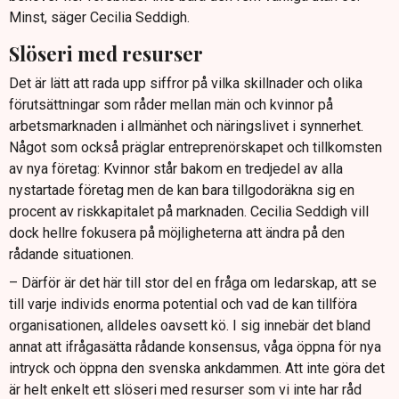
Minst, säger Cecilia Seddigh.
Slöseri med resurser
Det är lätt att rada upp siffror på vilka skillnader och olika
förutsättningar som råder mellan män och kvinnor på
arbetsmarknaden i allmänhet och näringslivet i synnerhet.
Något som också präglar entreprenörskapet och tillkomsten
av nya företag: Kvinnor står bakom en tredjedel av alla
nystartade företag men de kan bara tillgodoräkna sig en
procent av riskkapitalet på marknaden. Cecilia Seddigh vill
dock hellre fokusera på möjligheterna att ändra på den
rådande situationen.
– Därför är det här till stor del en fråga om ledarskap, att se
till varje individs enorma potential och vad de kan tillföra
organisationen, alldeles oavsett kö. I sig innebär det bland
annat att ifrågasätta rådande konsensus, våga öppna för nya
intryck och öppna den svenska ankdammen. Att inte göra det
är helt enkelt ett slöseri med resurser som vi inte har råd