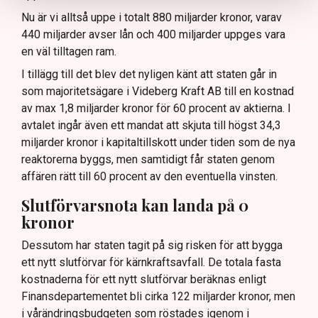
Nu är vi alltså uppe i totalt 880 miljarder kronor, varav
440 miljarder avser lån och 400 miljarder uppges vara
en väl tilltagen ram.
I tillägg till det blev det nyligen känt att staten går in
som majoritetsägare i Videberg Kraft AB till en kostnad
av max 1,8 miljarder kronor för 60 procent av aktierna. I
avtalet ingår även ett mandat att skjuta till högst 34,3
miljarder kronor i kapitaltillskott under tiden som de nya
reaktorerna byggs, men samtidigt får staten genom
affären rätt till 60 procent av den eventuella vinsten.
Slutförvarsnota kan landa på 0
kronor
Dessutom har staten tagit på sig risken för att bygga
ett nytt slutförvar för kärnkraftsavfall. De totala fasta
kostnaderna för ett nytt slutförvar beräknas enligt
Finansdepartementet bli cirka 122 miljarder kronor, men
i vårändringsbudgeten som röstades igenom i