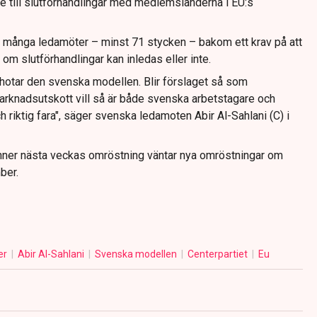
are till slutförhandlingar med medlemsländerna i EU:s
igt många ledamöter – minst 71 stycken – bakom ett krav på att
om slutförhandlingar kan inledas eller inte.
de hotar den svenska modellen. Blir förslaget så som
rknadsutskott vill så är både svenska arbetstagare och
ch riktig fara", säger svenska ledamoten Abir Al-Sahlani (C) i
ner nästa veckas omröstning väntar nya omröstningar om
ber.
er
Abir Al-Sahlani
Svenska modellen
Centerpartiet
Eu