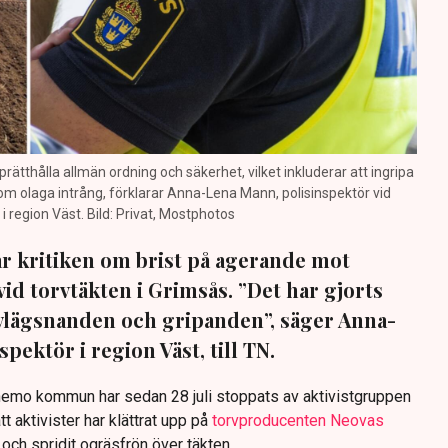
prätthålla allmän ordning och säkerhet, vilket inkluderar att ingripa
m olaga intrång, förklarar Anna-Lena Mann, polisinspektör vid
region Väst. Bild: Privat, Mostphotos
sar kritiken om brist på agerande mot
vid torvtäkten i Grimsås. ”Det har gjorts
avlägsnanden och gripanden”, säger Anna-
pektör i region Väst, till TN.
anemo kommun har sedan 28 juli stoppats av aktivistgruppen
tt aktivister har klättrat upp på
torvproducenten Neovas
n och spridit ogräsfrön över täkten.