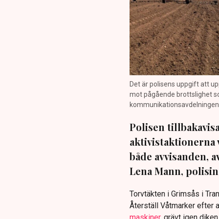
Det är polisens uppgift att up
mot pågående brottslighet so
kommunikationsavdelningen i 
Polisen tillbakavi
aktivistaktionerna 
både avvisanden, 
Lena Mann, polisins
Torvtäkten i Grimsås i Tr
Återställ Våtmarker efter a
maskiner
, grävt igen dike