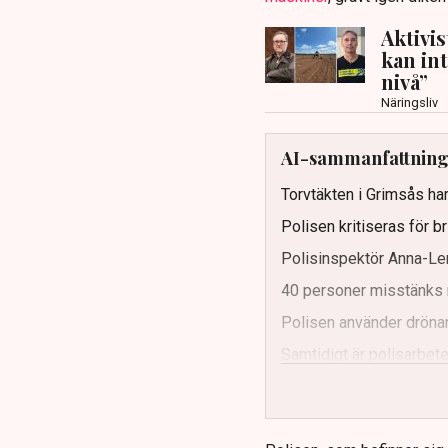
Aktivi
kan in
nivå”
Näringsliv
AI-sammanfattnin
Torvtäkten i Grimsås har
Polisen kritiseras för b
Polisinspektör Anna-Len
40 personer misstänks 
Polisen använder drönar
Samtidigt är polisarbetet
och gränser.