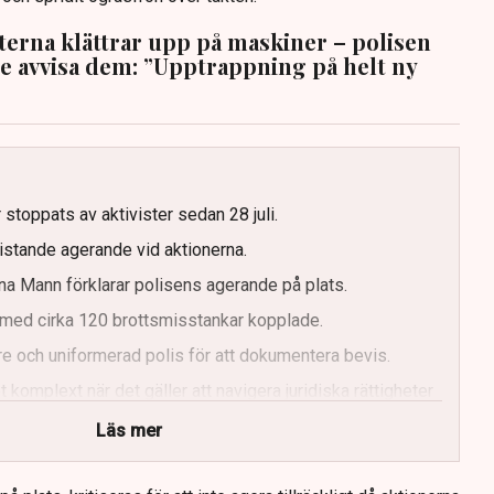
sterna klättrar upp på maskiner – polisen
te avvisa dem: ”Upptrappning på helt ny
g
 stoppats av aktivister sedan 28 juli.
ristande agerande vid aktionerna.
a Mann förklarar polisens agerande på plats.
med cirka 120 brottsmisstankar kopplade.
e och uniformerad polis för att dokumentera bevis.
 komplext när det gäller att navigera juridiska rättigheter
Läs mer