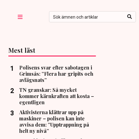
Mest läst
Polisens svar efter sabotagen i
Grimsås: ”Flera har gripits och
avlägsnats”
TN granskar: Så mycket
kommer kärnkraften att kosta –
egentligen
Aktivisterna klättrar upp på
maskiner – polisen kan inte
avvisa dem: ”Upptrappning på
helt ny nivå”