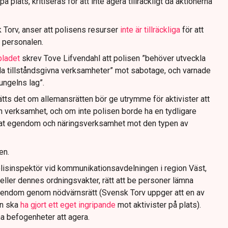
 plats, kritiseras för att inte agera tillräckligt då aktionerna
 Torv, anser att polisens resurser
inte är tillräckliga
för att
 personalen.
bladet
skrev Tove Lifvendahl att polisen ”behöver utveckla
da tillståndsgivna verksamheter” mot sabotage, och varnade
jungelns lag”.
tts det om allemansrätten bör ge utrymme för aktivister att
n verksamhet, och om inte polisen borde ha en tydligare
ivat egendom och näringsverksamhet mot den typen av
en.
lisinspektör vid kommunikationsavdelningen i region Väst,
eller dennes ordningsvakter, rätt att be personer lämna
gendom genom nödvärnsrätt (Svensk Torv uppger att en av
n ska
ha gjort ett eget ingripande
mot aktivister på plats).
na befogenheter att agera.