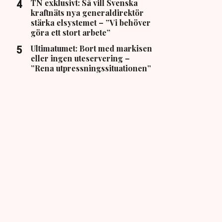
TN exklusivt: Så vill Svenska
kraftnäts nya generaldirektör
stärka elsystemet – ”Vi behöver
göra ett stort arbete”
Ultimatumet: Bort med markisen
eller ingen uteservering –
”Rena utpressningssituationen”