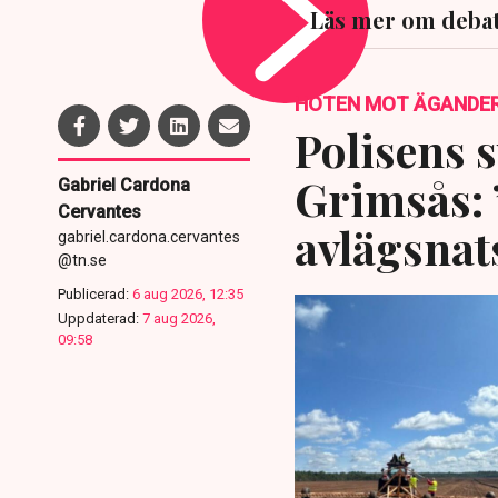
Läs mer om deba
HOTEN MOT ÄGANDE
Polisens s
Grimsås: 
Gabriel Cardona
Cervantes
avlägsnat
gabriel.cardona.cervantes
@tn.se
Publicerad:
6 aug 2026, 12:35
Uppdaterad:
7 aug 2026,
09:58