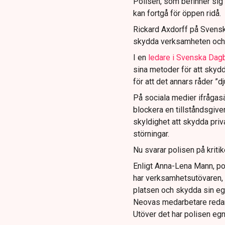
Polisen, som befinner sig på
kan fortgå för öppen ridå.
Rickard Axdorff på Svensk
skydda verksamheten och
I en
ledare i Svenska Dag
sina metoder för att skyd
för att det annars råder ”d
På sociala medier ifrågasä
blockera en tillståndsgive
skyldighet att skydda pr
störningar.
Nu svarar polisen på kritik
Enligt Anna-Lena Mann, po
har verksamhetsutövaren, 
platsen och skydda sin e
Neovas medarbetare reda
Utöver det har polisen eg