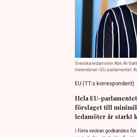
Svenska ledamoten Abir Al-Sahlan
minimilöner i EU-parlamentet. Ar
EU (TT:s korrespondent)
Hela EU-parlamentet 
förslaget till minimi
ledamöter är starkt kr
I förra veckan godkändes fö