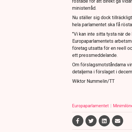
röstade för att direkt gå vid
ministerråd.
Nu ställer sig dock tillräckl
hela parlamentet ska få rösta 
"Vi kan inte sitta tysta när 
Europaparlamentets arbetsma
företag utsatta för en reell o
ett pressmeddelande.
Om förslagsmotståndarna vin
detaljerna i förslaget i decem
Wiktor Nummelin/TT
Europaparlamentet
Minimilön