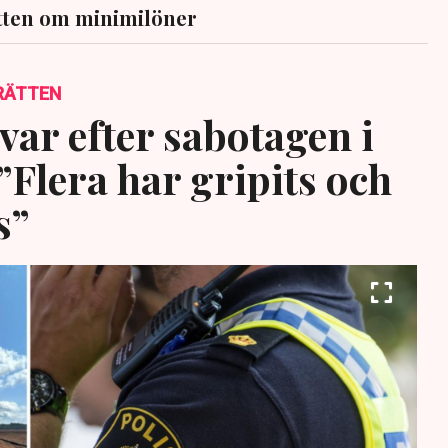
tten om minimilöner
RÄTTEN
var efter sabotagen i
”Flera har gripits och
s”