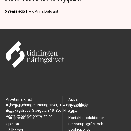
5 years ago |
Av: Anna Dalqvist
Arbetsmarknad
Appar
Adress: Tidningen Näringslivet, 114 82 Stockholm
Näringsliv
Nyhetsbrev
Besöksadress: Storgatan 19, Stockholm
Ekonomi
Arkiv
Kontakt: redaktionen@tn.se
Entreprenörskap
Kontakta redaktionen
Opinion
Personuppgifts- och
cookiepolicy
Hållbarhet