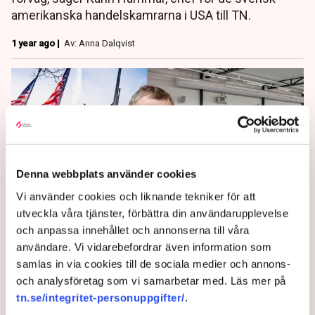
amerikanska handelskamrarna i USA till TN.
1 year ago |
Av: Anna Dalqvist
Denna webbplats använder cookies
Vi använder cookies och liknande tekniker för att
utveckla våra tjänster, förbättra din användarupplevelse
och anpassa innehållet och annonserna till våra
Årets svenska företag i USA:
användare. Vi vidarebefordrar även information som
”Så lyckas du på den
samlas in via cookies till de sociala medier och annons-
och analysföretag som vi samarbetar med. Läs mer på
amerikanska marknaden”
tn.se/integritet-personuppgifter/
.