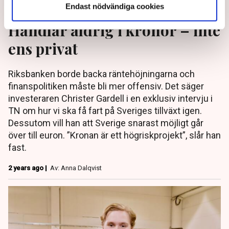
Gardell efter Volvoaffären:
Endast nödvändiga cookies
Handlar aldrig i kronor – inte
ens privat
Riksbanken borde backa räntehöjningarna och
finanspolitiken måste bli mer offensiv. Det säger
investeraren Christer Gardell i en exklusiv intervju i
TN om hur vi ska få fart på Sveriges tillväxt igen.
Dessutom vill han att Sverige snarast möjligt går
över till euron. ”Kronan är ett högriskprojekt”, slår han
fast.
2 years ago |
Av: Anna Dalqvist