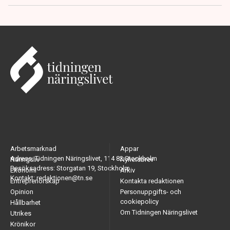
Arbetsmarknad
Appar
Adress: Tidningen Näringslivet, 114 82 Stockholm
Näringsliv
Nyhetsbrev
Besöksadress: Storgatan 19, Stockholm
Ekonomi
Arkiv
Kontakt: redaktionen@tn.se
Entreprenörskap
Kontakta redaktionen
Opinion
Personuppgifts- och
cookiepolicy
Hållbarhet
Om Tidningen Näringslivet
Utrikes
Krönikor