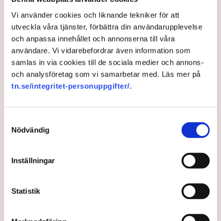
Vi använder cookies och liknande tekniker för att
utveckla våra tjänster, förbättra din användarupplevelse
och anpassa innehållet och annonserna till våra
användare. Vi vidarebefordrar även information som
samlas in via cookies till de sociala medier och annons-
och analysföretag som vi samarbetar med. Läs mer på
Stockholm portar deltidare i
tn.se/integritet-personuppgifter/
.
äldreomsorgen – då måste
hon säga upp sig
Samtyckesval
Nödvändig
När Stockholms stad kräver att fler ska jobba heltid
ställer det till det i äldreomsorgen som redan har
Inställningar
svårt att hitta medarbetare. "Det skulle inte funka för
mig", säger Rahel Girmay som jobbar deltid
samtidigt som hon studerar.
Statistik
1 year ago |
Av: Karin Myrén