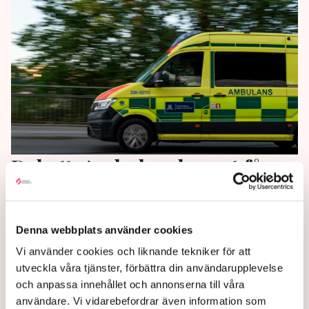
Debatt: Ambulanskaoset får
aldrig upprepas – inför ”Lex
Aida”
Denna webbplats använder cookies
Regeringen bör tillsätta en oberoende granskning av
Vi använder cookies och liknande tekniker för att
ambulanskrisen i Region Stockholm.
utveckla våra tjänster, förbättra din användarupplevelse
Socialdemokraternas ideologiska lek med andras liv
och anpassa innehållet och annonserna till våra
får aldrig upprepas, skriver oppositionsregionrådet
användare. Vi vidarebefordrar även information som