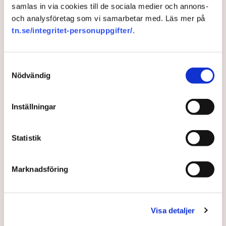
Kristoffer Tamsons (M) på Aftonbladets debattsida.
samlas in via cookies till de sociala medier och annons-
och analysföretag som vi samarbetar med. Läs mer på
10 months ago |
Av: Redaktionen
tn.se/integritet-personuppgifter/
.
Samtyckesval
Nödvändig
Inställningar
Statistik
Uppmanar stockholmarna att
Marknadsföring
fortsätta spara vatten
Visa detaljer
Stockholmarna har hörsammat uppmaningen från i