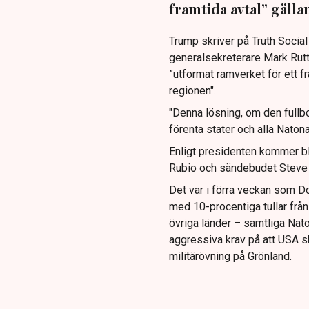
framtida avtal” gäll
Trump skriver på Truth Social
generalsekreterare Mark Rutt
”utformat ramverket för ett f
regionen".
"Denna lösning, om den fullb
förenta stater och alla Natona
Enligt presidenten kommer b
Rubio och sändebudet Steve 
Det var i förra veckan som Do
med 10-procentiga tullar frå
övriga länder – samtliga Na
aggressiva krav på att USA s
militärövning på Grönland.