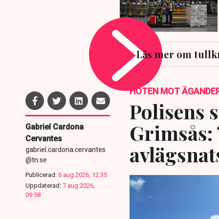
Läs mer om tullk
HOTEN MOT ÄGANDE
Polisens s
Grimsås: 
Gabriel Cardona
Cervantes
avlägsnat
gabriel.cardona.cervantes
@tn.se
Publicerad:
6 aug 2026, 12:35
Uppdaterad:
7 aug 2026,
09:58