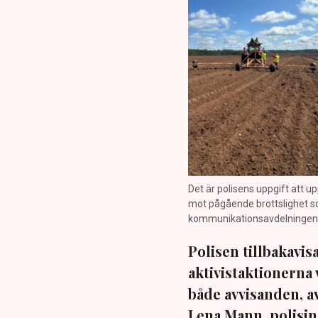
Det är polisens uppgift att up
mot pågående brottslighet so
kommunikationsavdelningen i 
Polisen tillbakavi
aktivistaktionerna 
både avvisanden, 
Lena Mann, polisins