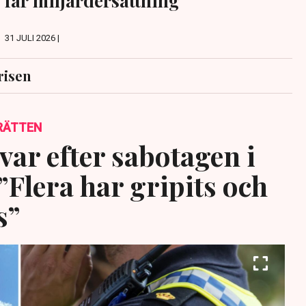
får miljardersättning
31 JULI 2026 |
risen
RÄTTEN
var efter sabotagen i
”Flera har gripits och
s”