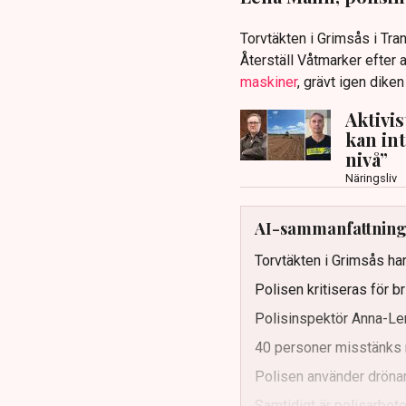
Torvtäkten i Grimsås i Tr
Återställ Våtmarker efter a
maskiner
, grävt igen dike
Aktivi
kan in
nivå”
Näringsliv
AI-sammanfattnin
Torvtäkten i Grimsås har
Polisen kritiseras för b
Polisinspektör Anna-Len
40 personer misstänks 
Polisen använder drönar
Samtidigt är polisarbetet