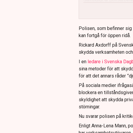
och gränser.
Polisen, som befinner sig på
kan fortgå för öppen ridå.
Rickard Axdorff på Svensk
skydda verksamheten och
I en
ledare i Svenska Dag
sina metoder för att skyd
för att det annars råder ”d
På sociala medier ifrågasä
blockera en tillståndsgive
skyldighet att skydda pr
störningar.
Nu svarar polisen på kritik
Enligt Anna-Lena Mann, po
har verksamhetsutövaren, 