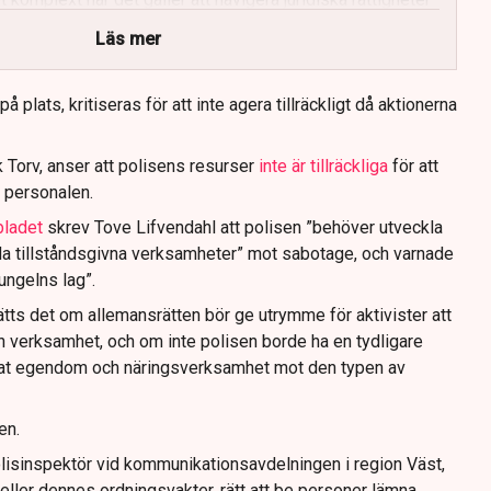
Läs mer
 plats, kritiseras för att inte agera tillräckligt då aktionerna
 Torv, anser att polisens resurser
inte är tillräckliga
för att
 personalen.
bladet
skrev Tove Lifvendahl att polisen ”behöver utveckla
da tillståndsgivna verksamheter” mot sabotage, och varnade
jungelns lag”.
tts det om allemansrätten bör ge utrymme för aktivister att
n verksamhet, och om inte polisen borde ha en tydligare
ivat egendom och näringsverksamhet mot den typen av
en.
lisinspektör vid kommunikationsavdelningen i region Väst,
eller dennes ordningsvakter, rätt att be personer lämna