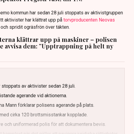
anemo kommun har sedan 28 juli stoppats av aktivistgruppen
tt aktivister har klättrat upp på
torvproducenten Neovas
n och spridit ogräsfrön över täkten.
sterna klättrar upp på maskiner – polisen
te avvisa dem: ”Upptrappning på helt ny
g
 stoppats av aktivister sedan 28 juli.
ristande agerande vid aktionerna.
a Mann förklarar polisens agerande på plats.
med cirka 120 brottsmisstankar kopplade.
e och uniformerad polis för att dokumentera bevis.
 komplext när det gäller att navigera juridiska rättigheter