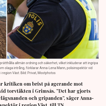
prätthålla allmän ordning och säkerhet, vilket inkluderar att ingripa
m olaga intrång, förklarar Anna-Lena Mann, polisinspektör vid
region Väst. Bild: Privat, Mostphotos
sar kritiken om brist på agerande mot
vid torvtäkten i Grimsås. ”Det har gjorts
avlägsnanden och gripanden”, säger Anna-
pektör i region Väst, till TN.