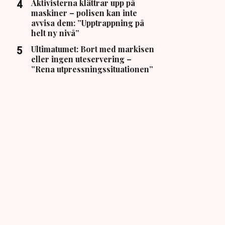
Aktivisterna klättrar upp på
maskiner – polisen kan inte
avvisa dem: ”Upptrappning på
helt ny nivå”
Ultimatumet: Bort med markisen
eller ingen uteservering –
”Rena utpressningssituationen”