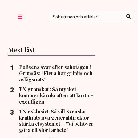
Mest läst
Polisens svar efter sabotagen i
Grimsås: ”Flera har gripits och
avlägsnats”
TN granskar: Så mycket
kommer kärnkraften att kosta –
egentligen
TN exklusivt: Så vill Svenska
kraftnäts nya generaldirektör
stärka elsystemet – ”Vi behöver
göra ett stort arbete”