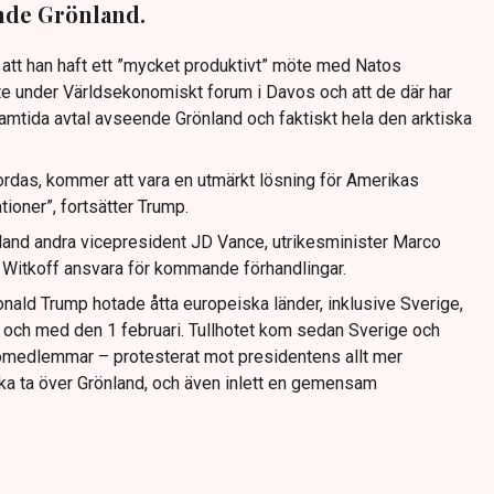
ande Grönland.
 att han haft ett ”mycket produktivt” möte med Natos
e under Världsekonomiskt forum i Davos och att de där har
ramtida avtal avseende Grönland och faktiskt hela den arktiska
ordas, kommer att vara en utmärkt lösning för Amerikas
tioner”, fortsätter Trump.
land andra vicepresident JD Vance, utrikesminister Marco
Witkoff ansvara för kommande förhandlingar.
nald Trump hotade åtta europeiska länder, inklusive Sverige,
n och med den 1 februari. Tullhotet kom sedan Sverige och
tomedlemmar – protesterat mot presidentens allt mer
ka ta över Grönland, och även inlett en gemensam