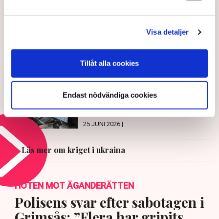
LÄS ÄVEN
EU förlänger nuvarande pristaket
Visa detaljer
på rysk olja
16 JULI 2026 |
Tillåt alla cookies
Sverige skänker flygledartorn till
Endast nödvändiga cookies
Ukraina
25 JUNI 2026 |
Läs mer om kriget i ukraina
HOTEN MOT ÄGANDERÄTTEN
Polisens svar efter sabotagen i
Grimsås: ”Flera har gripits