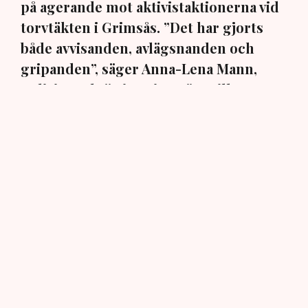
på agerande mot aktivistaktionerna vid
torvtäkten i Grimsås. ”Det har gjorts
både avvisanden, avlägsnanden och
gripanden”, säger Anna-Lena Mann,
polisinspektör i region Väst, till TN.
Torvtäkten i Grimsås i Tranemo kommun har sedan 28
juli stoppats av aktivistgruppen Återställ Våtmarker
efter att aktivister har klättrat upp på
torvproducenten
Neovas maskiner
, grävt igen diken och spridit
ogräsfrön över täkten.
Aktivisterna klättrar upp på
maskiner – polisen kan inte
avvisa dem: ”Upptrappning
på helt ny nivå”
Näringsliv