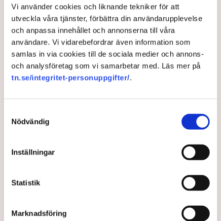
kallade skuggflottan att drabbas av sanktioner. EU-
Vi använder cookies och liknande tekniker för att
kommissionen väntas även vilja slå mot fler ryska banker
utveckla våra tjänster, förbättra din användarupplevelse
samt fler företag i andra länder – inte minst i Kina – som
och anpassa innehållet och annonserna till våra
anses hjälpa Ryssland att kringgå tidigare sanktioner.
användare. Vi vidarebefordrar även information som
samlas in via cookies till de sociala medier och annons-
I sedvanlig ordning måste nu alla EU-länder enas om paketet
och analysföretag som vi samarbetar med. Läs mer på
innan det kan träda i kraft.
tn.se/integritet-personuppgifter/
.
Wiktor Nummelin/TT
Samtyckesval
Nödvändig
EU
Inställningar
TT
Statistik
Publicerad:
19 sep 2025, 15:00
Marknadsföring
Uppdaterad:
21 sep 2025, 20:03