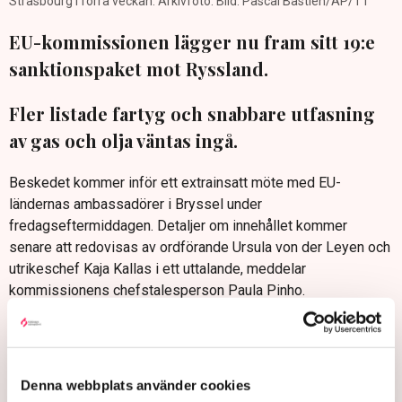
Strasbourg i förra veckan. Arkivfoto. Bild: Pascal Bastien/AP/TT
EU-kommissionen lägger nu fram sitt 19:e
sanktionspaket mot Ryssland.
Fler listade fartyg och snabbare utfasning
av gas och olja väntas ingå.
Beskedet kommer inför ett extrainsatt möte med EU-
ländernas ambassadörer i Bryssel under
fredagseftermiddagen. Detaljer om innehållet kommer
senare att redovisas av ordförande Ursula von der Leyen och
utrikeschef Kaja Kallas i ett uttalande, meddelar
kommissionens chefstalesperson Paula Pinho.
Paketet väntas bland annat innehålla snabbare åtgärder för
att koppla bort rysk gas och olja, sedan USA:s president
Donald Trump i förra veckan krävt mer på just det temat.
Denna webbplats använder cookies
Dessutom kommer fler fartyg som misstänks tillhöra den så