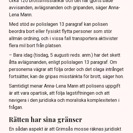
cirka 120 brottsmisstankar och det har gjorts både
avvisanden, avlägsnanden och gripanden, säger Anna-
Lena Mann.
Med stöd av polislagen 13 paragraf kan polisen
beordra bort eller fysiskt flytta personer som stör
allmän ordning, och i vissa fall transportera aktivister
flera mil bort från platsen.
– Bara idag (tisdag, 5 augusti reds. anm.) har det skett
åtta avlägsnanden, enligt polislagen 13 paragraf. Om
personerna vägrar att följa order och det olaga intrånget
fortsätter, kan de gripas misstänkta för brott, säger hon.
Samtidigt menar Anna-Lena Mann att polisens uppgift
är att vara opartisk, att följa lagstiftningen och att
navigera i den juridiska och moraliska komplexiteten i
frågan.
Rätten har sina gränser
En sådan aspekt är att Grimsås mosse räknas juridiskt