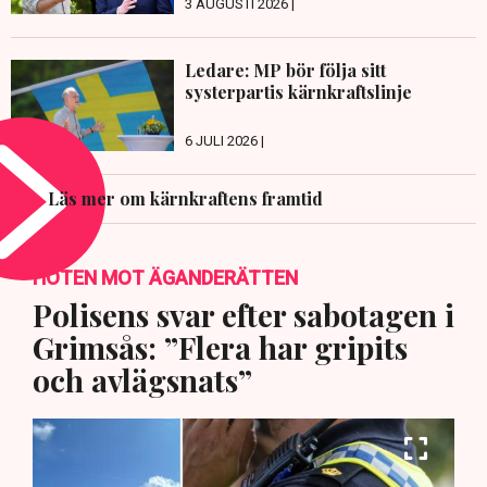
3 AUGUSTI 2026 |
Ledare: MP bör följa sitt
systerpartis kärnkraftslinje
6 JULI 2026 |
Läs mer om kärnkraftens framtid
HOTEN MOT ÄGANDERÄTTEN
Polisens svar efter sabotagen i
Grimsås: ”Flera har gripits
och avlägsnats”