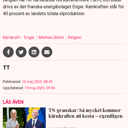
drivs av det franska energibolaget Engie. Kärnkraften står för
40 procent av landets totala elproduktion.
Kärnkraft
Engie
Mathieu Bihet
Belgien
TT
Publicerad:
16 maj 2025, 08:45
Uppdaterad:
19 maj 2025, 09:36
LÄS ÄVEN
TN granskar: Så mycket kommer
kärnkraften att kosta – egentligen