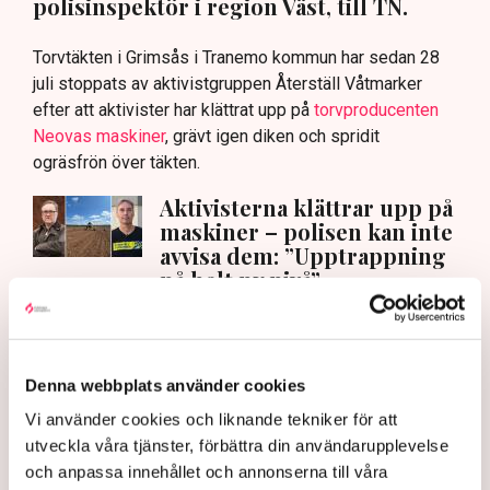
polisinspektör i region Väst, till TN.
Torvtäkten i Grimsås i Tranemo kommun har sedan 28
juli stoppats av aktivistgruppen Återställ Våtmarker
efter att aktivister har klättrat upp på
torvproducenten
Neovas maskiner
, grävt igen diken och spridit
ogräsfrön över täkten.
Aktivisterna klättrar upp på
maskiner – polisen kan inte
avvisa dem: ”Upptrappning
på helt ny nivå”
Näringsliv
AI-sammanfattning
Denna webbplats använder cookies
Torvtäkten i Grimsås har stoppats av aktivister
Vi använder cookies och liknande tekniker för att
sedan 28 juli.
utveckla våra tjänster, förbättra din användarupplevelse
Polisen kritiseras för bristande agerande vid
och anpassa innehållet och annonserna till våra
aktionerna.