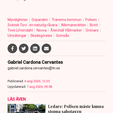
Myndigheter
Gripanden
Tranemo kommun
Polisen
Svensk Torv : en naturlig råvara
Allemansrätten
Brott
Tove Lifvendahl
Neova
Återställ Våtmarker
Drönare
Utredningar
Skadegörelse
Grimsås
Gabriel Cardona Cervantes
gabriel.cardona.cervantes@tn.se
Publicerad:
6 aug 2026, 12:35
Uppdaterad:
7 aug 2026, 09:58
LÄS ÄVEN
Ledare: Polisen måste kunna
stoppa sabotagen