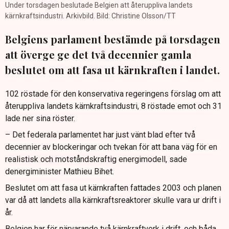
Under torsdagen beslutade Belgien att återuppliva landets
kärnkraftsindustri. Arkivbild. Bild: Christine Olsson/TT
Belgiens parlament bestämde på torsdagen
att överge ge det två decennier gamla
beslutet om att fasa ut kärnkraften i landet.
102 röstade för den konservativa regeringens förslag om att
återuppliva landets kärnkraftsindustri, 8 röstade emot och 31
lade ner sina röster.
– Det federala parlamentet har just vänt blad efter två
decennier av blockeringar och tvekan för att bana väg för en
realistisk och motståndskraftig energimodell, sade
denergiminister Mathieu Bihet.
Beslutet om att fasa ut kärnkraften fattades 2003 och planen
var då att landets alla kärnkraftsreaktorer skulle vara ur drift i
år.
Belgien har för närvarande två kärnkraftverk i drift, och båda