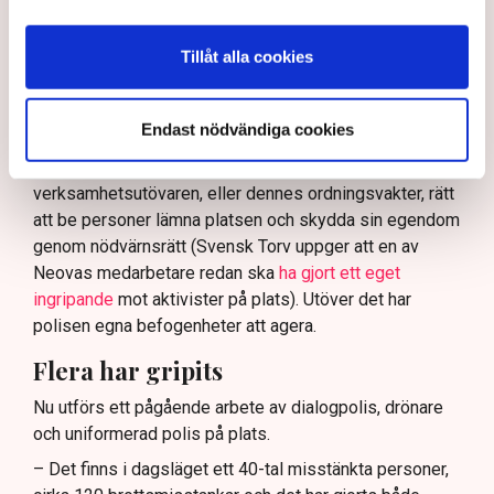
tillståndsgiven verksamhet, och om inte polisen borde
ha en tydligare skyldighet att skydda privat egendom
Tillåt alla cookies
och näringsverksamhet mot den typen av störningar.
Nu svarar polisen på kritiken.
Endast nödvändiga cookies
Enligt Anna-Lena Mann, polisinspektör vid
kommunikationsavdelningen i region Väst, har
verksamhetsutövaren, eller dennes ordningsvakter, rätt
att be personer lämna platsen och skydda sin egendom
genom nödvärnsrätt (Svensk Torv uppger att en av
Neovas medarbetare redan ska
ha gjort ett eget
ingripande
mot aktivister på plats). Utöver det har
polisen egna befogenheter att agera.
Flera har gripits
Nu utförs ett pågående arbete av dialogpolis, drönare
och uniformerad polis på plats.
– Det finns i dagsläget ett 40-tal misstänkta personer,