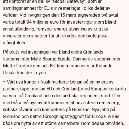
att kontoret är en del av ”Global Gateway”, som är
samlingsnamnet för EU:s investeringar i olika delar av
världen. Vid invigningen den 15 mars signerades två avtal
värda totalt 94 miljoner euro för investeringar inom bland
annat utbildning, förnybar energi, utvinning av kritiska
mineraler och insatser för att skydda den biologiska
mångfalden.
På plats vid invigningen var bland andra Grönlands
statsminister Múte Bourup Egede, Danmarks statsminister
Mette Frederiksen och EU-kommissionens ordförande
Ursula Von der Leyen.
– Vårt nya kontor i Nuuk markerar början på en ny era av
partnerskapet mellan EU och Grönland, med Europas konkreta
närvaro på Grönland och i den arktiska regionen i stort. Och
med våra två nya avtal kommer vi att investera i ren energi,
kritiska råvaror och kompetens på Grönland. Nya jobb på
Grönland och bättre försörjningstrygghet för Europa; vi kan
båda dra nytta av ett större samarbete inom dessa områden,