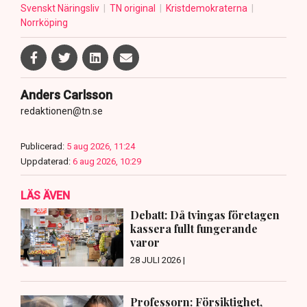
Svenskt Näringsliv
TN original
Kristdemokraterna
Norrköping
Anders Carlsson
redaktionen@tn.se
Publicerad:
5 aug 2026, 11:24
Uppdaterad:
6 aug 2026, 10:29
LÄS ÄVEN
Debatt: Då tvingas företagen
kassera fullt fungerande
varor
28 JULI 2026 |
Professorn: Försiktighet,