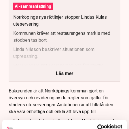
AI-sammanfattning
Norrköpings nya riktlinjer stoppar Lindas Kulas
uteservering.
Kommunen kräver att restaurangens markis med
stödben tas bort.
Linda Nilsson beskriver situationen som
utpressning.
Flera krögare kritiserar kommunen för otydlig
kommunikation.
Läs mer
Kommunen vill skapa enhetliga regler för
uteserveringar.
Bakgrunden är att Norrköpings kommun gjort en
översyn och revidering av de regler som gäller för
Lindas Kula ställer in uteserveringen för
stadens uteserveringar. Ambitionen är att tillstånden
sommaren.
ska vara enhetliga och enkla att leva upp till.
– Tidigare har det varit ett problem i Norrköping med en
godtycklighet kring den här branschen, där kommunen