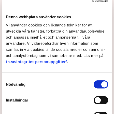
tillåtit vissa krögare att göra saker som andra inte fått
göra utan att kunna motivera det på ett rimligt sätt,
Denna webbplats använder cookies
säger Johan Gustafsson, Svenskt Näringslivs
regionchef i Östergötland.
Vi använder cookies och liknande tekniker för att
utveckla våra tjänster, förbättra din användarupplevelse
Upprörda företagare
och anpassa innehållet och annonserna till våra
I korthet innebär förändringen att en del av det som
användare. Vi vidarebefordrar även information som
kallas allmän platsmark ändras till att bli så kallad
samlas in via cookies till de sociala medier och annons-
kvartersmark. Allmän platsmark är till för allmänheten
och analysföretag som vi samarbetar med. Läs mer på
och kan bara upplåtas för annan verksamhet, till
tn.se/integritet-personuppgifter/
.
exempel en uteservering, under begränsad tid och får
inte ha alltför omfattande konstruktioner som väggar
och inglasning.
Samtyckesval
Nödvändig
– Det har funnits konstruktioner runt uteserveringarna
som inte varit öppna och sådana är inte tillåtna på
offentlig mark. Därför görs förändringarna, säger Maria
Inställningar
Egebäck, enhetschef på driftstöd och service i
Norrköping.