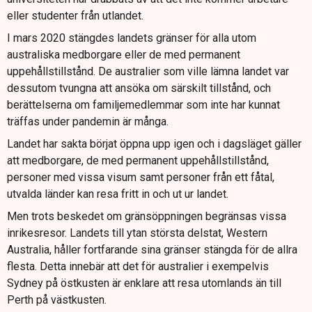
eller studenter från utlandet.
I mars 2020 stängdes landets gränser för alla utom
australiska medborgare eller de med permanent
uppehållstillstånd. De australier som ville lämna landet var
dessutom tvungna att ansöka om särskilt tillstånd, och
berättelserna om familjemedlemmar som inte har kunnat
träffas under pandemin är många.
Landet har sakta börjat öppna upp igen och i dagsläget gäller
att medborgare, de med permanent uppehållstillstånd,
personer med vissa visum samt personer från ett fåtal,
utvalda länder kan resa fritt in och ut ur landet.
Men trots beskedet om gränsöppningen begränsas vissa
inrikesresor. Landets till ytan största delstat, Western
Australia, håller fortfarande sina gränser stängda för de allra
flesta. Detta innebär att det för australier i exempelvis
Sydney på östkusten är enklare att resa utomlands än till
Perth på västkusten.