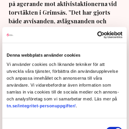
på agerande mot aktivistaktionerna vid
torvtäkten i Grimsås. ”Det har gjorts
både avvisanden, avlägsnanden och
gripanden”, säger Anna-Lena Mann,
polisinspektör i region Väst, till TN.
Torvtäkten i Grimsås i Tranemo kommun har sedan 28
Denna webbplats använder cookies
juli stoppats av aktivistgruppen Återställ Våtmarker
Vi använder cookies och liknande tekniker för att
efter att aktivister har klättrat upp på
torvproducenten
utveckla våra tjänster, förbättra din användarupplevelse
Neovas maskiner
, grävt igen diken och spridit
och anpassa innehållet och annonserna till våra
ogräsfrön över täkten.
användare. Vi vidarebefordrar även information som
Aktivisterna klättrar upp på
samlas in via cookies till de sociala medier och annons-
maskiner – polisen kan inte
och analysföretag som vi samarbetar med. Läs mer på
avvisa dem: ”Upptrappning
tn.se/integritet-personuppgifter/
.
på helt ny nivå”
Näringsliv
Samtyckesval