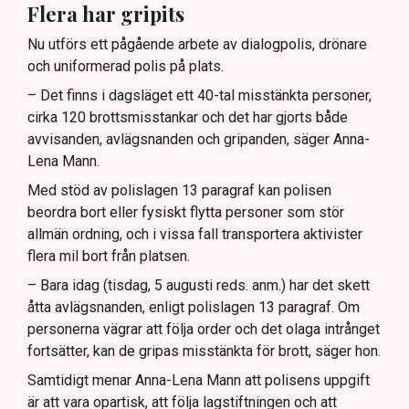
Flera har gripits
Nu utförs ett pågående arbete av dialogpolis, drönare
och uniformerad polis på plats.
– Det finns i dagsläget ett 40-tal misstänkta personer,
cirka 120 brottsmisstankar och det har gjorts både
avvisanden, avlägsnanden och gripanden, säger Anna-
Lena Mann.
Med stöd av polislagen 13 paragraf kan polisen
beordra bort eller fysiskt flytta personer som stör
allmän ordning, och i vissa fall transportera aktivister
flera mil bort från platsen.
– Bara idag (tisdag, 5 augusti reds. anm.) har det skett
åtta avlägsnanden, enligt polislagen 13 paragraf. Om
personerna vägrar att följa order och det olaga intrånget
fortsätter, kan de gripas misstänkta för brott, säger hon.
Samtidigt menar Anna-Lena Mann att polisens uppgift
är att vara opartisk, att följa lagstiftningen och att