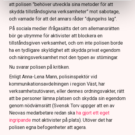
att polisen ”behöver utveckla sina metoder för att
skydda tillståndsgivna verksamheter” mot sabotage,
och varnade för att det annars råder ”djungelns lag”.
På sociala medier ifrågasätts det om allemansrätten
bör ge utrymme för aktivister att blockera en
tillståndsgiven verksamhet, och om inte polisen borde
ha en tydligare skyldighet att skydda privat egendom
och näringsverksamhet mot den typen av störningar.
Nu svarar polisen på kritiken.
Enligt Anna-Lena Mann, polisinspektör vid
kommunikationsavdelningen i region Väst, har
verksamhetsutövaren, eller dennes ordningsvakter, rätt
att be personer lämna platsen och skydda sin egendom
genom nödvärnsrätt (Svensk Torv uppger att en av
Neovas medarbetare redan ska
ha gjort ett eget
ingripande
mot aktivister på plats). Utöver det har
polisen egna befogenheter att agera.