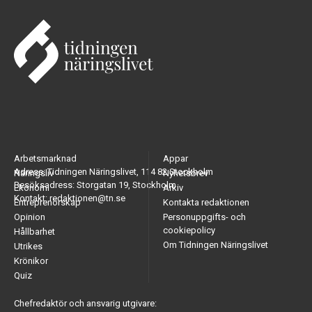
Arbetsmarknad
Appar
Adress: Tidningen Näringslivet, 114 82 Stockholm
Näringsliv
Nyhetsbrev
Besöksadress: Storgatan 19, Stockholm
Ekonomi
Arkiv
Kontakt: redaktionen@tn.se
Entreprenörskap
Kontakta redaktionen
Opinion
Personuppgifts- och
cookiepolicy
Hållbarhet
Om Tidningen Näringslivet
Utrikes
Krönikor
Quiz
Chefredaktör och ansvarig utgivare: