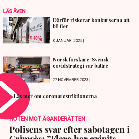
LÄS ÄVEN
Därför riskerar konkurserna att
bli fler
3 JANUARI 2025 |
Norsk forskare: Svensk
covidstrategi var bättre
27 NOVEMBER 2023 |
Läs mer om coronarestriktionerna
HOTEN MOT ÄGANDERÄTTEN
Polisens svar efter sabotagen i
Grimsås: ”Flera har gripits