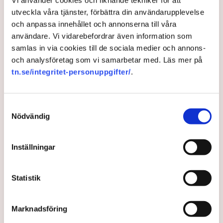
utveckla våra tjänster, förbättra din användarupplevelse
och anpassa innehållet och annonserna till våra
användare. Vi vidarebefordrar även information som
Så räddar företagen
samlas in via cookies till de sociala medier och annons-
och analysföretag som vi samarbetar med. Läs mer på
ungdomar från kriminella
tn.se/integritet-personuppgifter/
.
gäng – ”Känns bra”
Samtyckesval
En ny satsning ger högstadieelever riktiga jobb hos
Nödvändig
företag mot kravet att de samtidigt sköter skolan. I
Sundsvall har projektet lett till att unga som legat i
Inställningar
riskzonen för att lockas in i kriminella gäng i stället
fått in en fot på arbetsmarknaden, rapporterar DN.
Statistik
8 months ago |
Av: Redaktionen
Marknadsföring