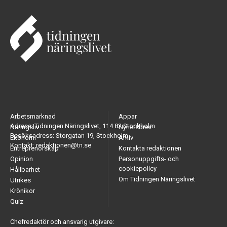
Arbetsmarknad
Appar
Adress: Tidningen Näringslivet, 114 82 Stockholm
Näringsliv
Nyhetsbrev
Besöksadress: Storgatan 19, Stockholm
Ekonomi
Arkiv
Kontakt: redaktionen@tn.se
Entreprenörskap
Kontakta redaktionen
Opinion
Personuppgifts- och
cookiepolicy
Hållbarhet
Om Tidningen Näringslivet
Utrikes
Krönikor
Quiz
Chefredaktör och ansvarig utgivare: