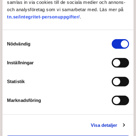
samlas in via cookies till de sociala medier och annons-
och analysföretag som vi samarbetar med. Läs mer på
tn.se/integritet-personuppgifter/
.
Samtyckesval
Nödvändig
Inställningar
Svenskt företag hjälper
Statistik
ukrainska it-konsulter till
Marknadsföring
Sverige
För att hjälpa ukrainare på flykt utlyser it-företaget
Visa detaljer
Consid flera jobb. ”Oavsett vilket skrå man tillhör så
finns det alltid något man kan göra, så vi började