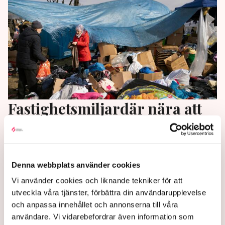
Fastighetsmiljardär nära att
nå Ukrainamål
Fram till slutet av mars matchar entreprenören
Roger Akelius alla bidrag till UNHCR och Unicef
Denna webbplats använder cookies
ämnade för ukrainska flyktingar. ”Sannolikheten för
Vi använder cookies och liknande tekniker för att
att vi passerar drömgränsen, en miljard kronor, är
utveckla våra tjänster, förbättra din användarupplevelse
stor”, säger han till DI.
och anpassa innehållet och annonserna till våra
användare. Vi vidarebefordrar även information som
4 years ago |
Av: Redaktionen