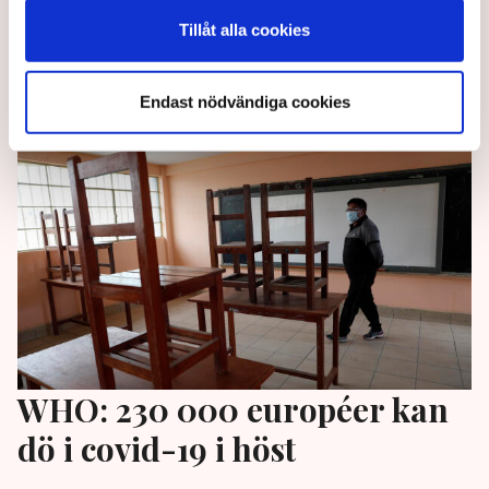
rannsaka oss själva”, säger vd:n Peter Hellgren till
Tillåt alla cookies
TN.
4 years ago |
Av: Jakob Stenberg
Endast nödvändiga cookies
WHO: 230 000 européer kan
dö i covid-19 i höst