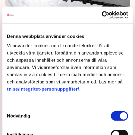
Husqvarnas vd lämnar sin
post
Denna webbplats använder cookies
Husqvarnas vd Henric Andersson lämnar sin post i
Vi använder cookies och liknande tekniker för att
en ömsesidig överenskommelse, enligt ett
utveckla våra tjänster, förbättra din användarupplevelse
pressmeddelande från bolaget.
och anpassa innehållet och annonserna till våra
3 years ago |
Av: TT
användare. Vi vidarebefordrar även information som
samlas in via cookies till de sociala medier och annons-
och analysföretag som vi samarbetar med. Läs mer på
tn.se/integritet-personuppgifter/
.
Samtyckesval
Nödvändig
Inställningar