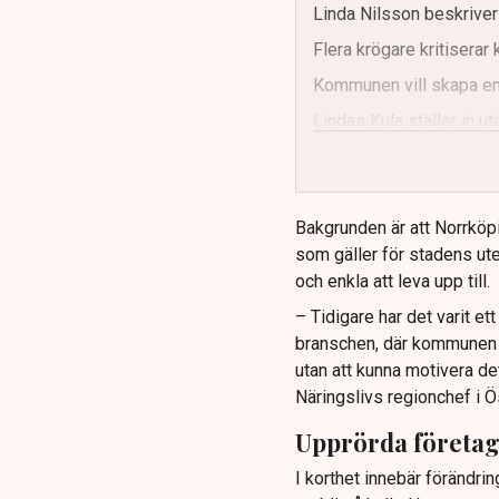
Linda Nilsson beskriver
Flera krögare kritisera
Kommunen vill skapa enh
Lindas Kula ställer in 
Bakgrunden är att Norrköp
som gäller för stadens ute
och enkla att leva upp till.
– Tidigare har det varit e
branschen, där kommunen ti
utan att kunna motivera de
Näringslivs regionchef i Ö
Upprörda företa
I korthet innebär förändrin