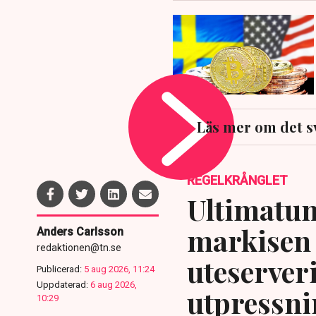
Läs mer om det s
REGELKRÅNGLET
Ultimatum
markisen 
Anders Carlsson
redaktionen@tn.se
uteserver
Publicerad:
5 aug 2026, 11:24
Uppdaterad:
6 aug 2026,
utpressni
10:29