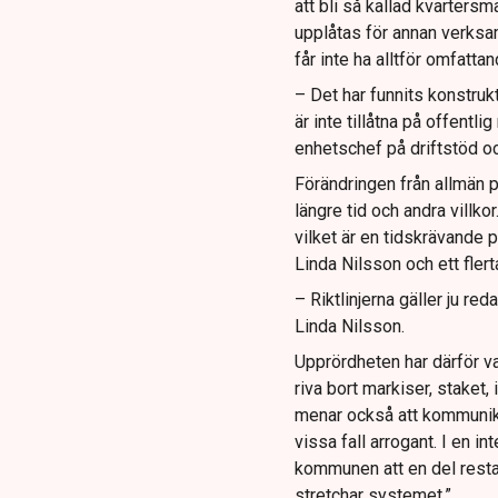
att bli så kallad kvartersm
upplåtas för annan verksa
får inte ha alltför omfatt
– Det har funnits konstruk
är inte tillåtna på offentl
enhetschef på driftstöd oc
Förändringen från allmän p
längre tid och andra villk
vilket är en tidskrävande p
Linda Nilsson och ett fler
– Riktlinjerna gäller ju re
Linda Nilsson.
Upprördheten har därför va
riva bort markiser, staket,
menar också att kommunik
vissa fall arrogant. I en i
kommunen att en del restau
stretchar systemet.”