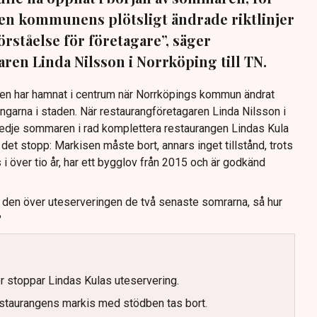
 Men kommunens plötsligt ändrade riktlinjer
förståelse för företagare”, säger
ren Linda Nilsson i Norrköping till TN.
Den har hamnat i centrum när Norrköpings kommun ändrat
ingarna i staden. När restaurangföretagaren Linda Nilsson i
redje sommaren i rad komplettera restaurangen Lindas Kula
det stopp: Markisen måste bort, annars inget tillstånd, trots
s i över tio år, har ett bygglov från 2015 och är godkänd
t den över uteserveringen de två senaste somrarna, så hur
?
er stoppar Lindas Kulas uteservering.
staurangens markis med stödben tas bort.