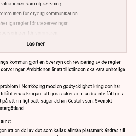
 situationen som utpressning.
r kommunen för otydlig kommunikation.
etliga regler för uteserveringar.
uteserveringen för sommaren.
Läs mer
ings kommun gjort en översyn och revidering av de regler
serveringar. Ambitionen är att tillstånden ska vara enhetliga
tt problem i Norrköping med en godtycklighet kring den här
llåtit vissa krögare att göra saker som andra inte fått göra
t på ett rimligt sätt, säger Johan Gustafsson, Svenskt
stergötland.
gare
gen att en del av det som kallas allmän platsmark ändras till