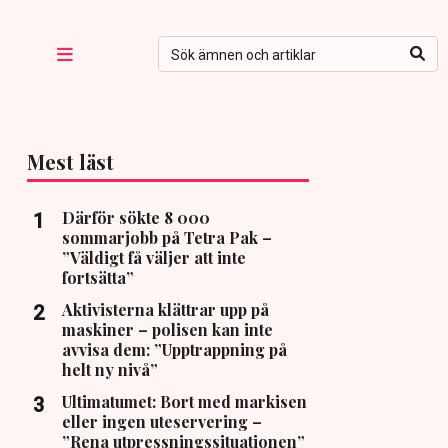
Mest läst
Därför sökte 8 000
sommarjobb på Tetra Pak –
”Väldigt få väljer att inte
fortsätta”
Aktivisterna klättrar upp på
maskiner – polisen kan inte
avvisa dem: ”Upptrappning på
helt ny nivå”
Ultimatumet: Bort med markisen
eller ingen uteservering –
”Rena utpressningssituationen”