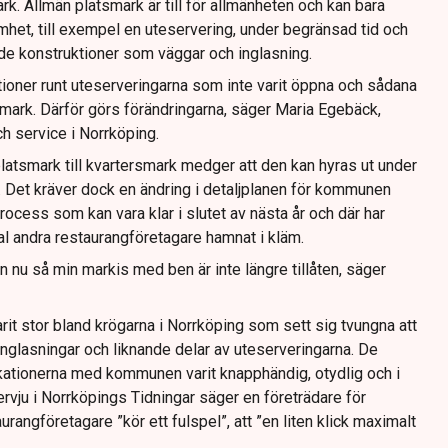
ark. Allmän platsmark är till för allmänheten och kan bara
mhet, till exempel en uteservering, under begränsad tid och
ande konstruktioner som väggar och inglasning.
tioner runt uteserveringarna som inte varit öppna och sådana
ig mark. Därför görs förändringarna, säger Maria Egebäck,
h service i Norrköping.
latsmark till kvartersmark medger att den kan hyras ut under
or. Det kräver dock en ändring i detaljplanen för kommunen
rocess som kan vara klar i slutet av nästa år och där har
tal andra restaurangföretagare hamnat i kläm.
dan nu så min markis med ben är inte längre tillåten, säger
rit stor bland krögarna i Norrköping som sett sig tvungna att
 inglasningar och liknande delar av uteserveringarna. De
ationerna med kommunen varit knapphändig, otydlig och i
ntervju i Norrköpings Tidningar säger en företrädare för
rangföretagare ”kör ett fulspel”, att ”en liten klick maximalt