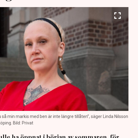
nu så min markis med ben är inte längre tillåten”, säger Linda Nilsson
öping. Bild: Privat
lle ha öppnat i början av sommaren, för