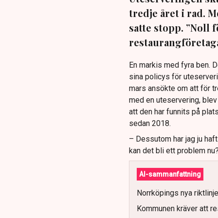
tredje året i rad.
satte stopp. ”Noll 
restaurangföretaga
En markis med fyra ben. 
sina policys för uteserver
mars ansökte om att för t
med en uteservering, blev 
att den har funnits på plat
sedan 2018.
– Dessutom har jag ju haf
kan det bli ett problem nu
AI-sammanfattning
Norrköpings nya riktlinj
Kommunen kräver att re