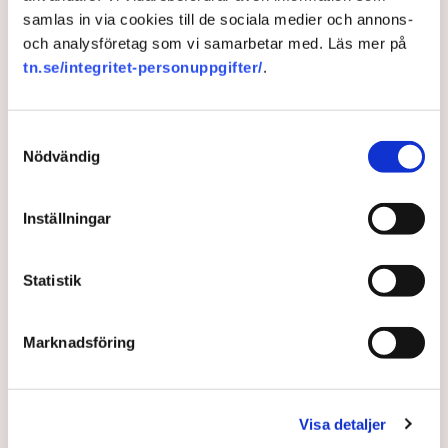
samlas in via cookies till de sociala medier och annons-
De kan bli nästa nykomlingar
och analysföretag som vi samarbetar med. Läs mer på
tn.se/integritet-personuppgifter/
.
i EU
En har väntat sedan 2005. Den andra sedan 2014. Nu
Samtyckesval
får Nordmakedonien och Albanien till sist börja
Nödvändig
förhandla om medlemskap i EU.
Inställningar
4 years ago |
Av: TT
Statistik
Marknadsföring
Visa detaljer