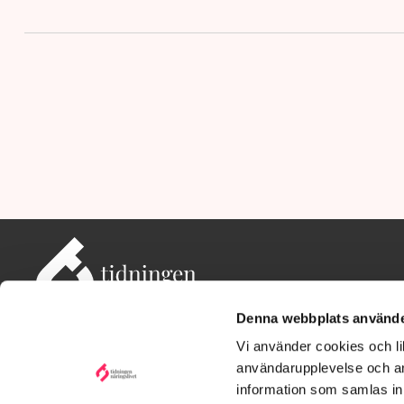
Denna webbplats använde
Vi använder cookies och lik
användarupplevelse och an
information som samlas in 
Adress: Tidningen Näringslivet, 114 82 Stockholm