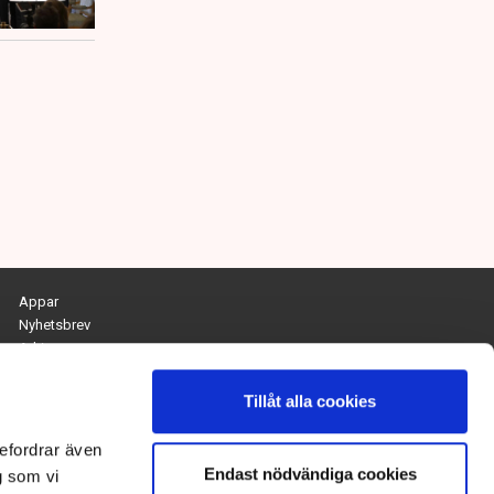
Appar
Nyhetsbrev
Arkiv
Kontakta redaktionen
Personuppgifts- och cookiepolicy
Tillåt alla cookies
Om Tidningen Näringslivet
efordrar även
Endast nödvändiga cookies
Chefredaktör och ansvarig utgivare:
g som vi
Anna Dalqvist