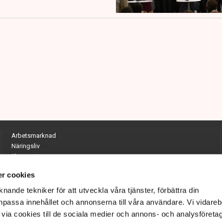
Arbetsmarknad
Näringsliv
Ekonomi
Entreprenörskap
r cookies
Opinion
Hållbarhet
nande tekniker för att utveckla våra tjänster, förbättra din
Utrikes
passa innehållet och annonserna till våra användare. Vi vidareb
Krönikor
via cookies till de sociala medier och annons- och analysföreta
Quiz