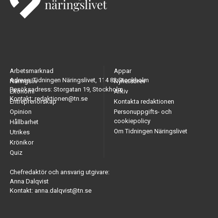
Arbetsmarknad
Appar
Adress: Tidningen Näringslivet, 114 82 Stockholm
Näringsliv
Nyhetsbrev
Besöksadress: Storgatan 19, Stockholm
Ekonomi
Arkiv
Kontakt: redaktionen@tn.se
Entreprenörskap
Kontakta redaktionen
Opinion
Personuppgifts- och
cookiepolicy
Hållbarhet
Om Tidningen Näringslivet
Utrikes
Krönikor
Quiz
Chefredaktör och ansvarig utgivare:
Anna Dalqvist
Kontakt: anna.dalqvist@tn.se