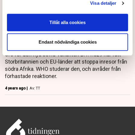
Visa detaljer
Tillåt alla cookies
Bekräftat fall av nya covid-
varianten i Europa
Endast nödvändiga cookies
Oro för den nya covid-varianten B.1.1.529 har fått
Storbritannien och EU-länder att stoppa inresor från
södra Afrika. WHO studerar den, och avråder från
förhastade reaktioner.
4 years ago |
Av: TT