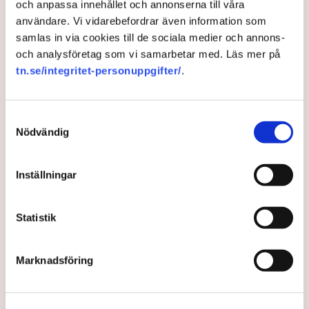
och anpassa innehållet och annonserna till våra
användare. Vi vidarebefordrar även information som
Så har viruset påverkat oss
samlas in via cookies till de sociala medier och annons-
och analysföretag som vi samarbetar med. Läs mer på
under året
tn.se/integritet-personuppgifter/
.
2020 firades inte ut med några större, glammiga
fester. Restriktioner och rekommendationer höll oss
Samtyckesval
i ett hårt grepp vid förra årsskiftet – och värre skulle
Nödvändig
det bli innan det blev bättre.
Inställningar
4 years ago |
Av: TT
Statistik
Marknadsföring