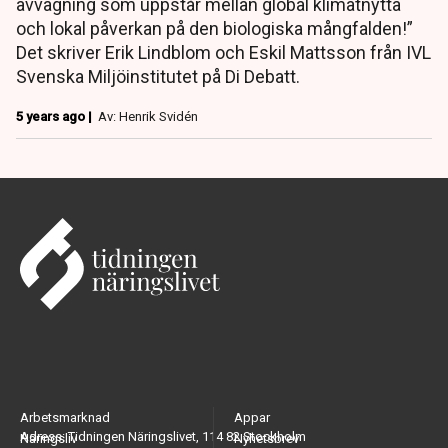
avvägning som uppstår mellan global klimatnytta
och lokal påverkan på den biologiska mångfalden!”
Det skriver Erik Lindblom och Eskil Mattsson från IVL
Svenska Miljöinstitutet på Di Debatt.
5 years ago |
Av: Henrik Svidén
Arbetsmarknad
Appar
Adress: Tidningen Näringslivet, 114 82 Stockholm
Näringsliv
Nyhetsbrev