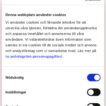
Denna webbplats använder cookies
Vi använder cookies och liknande tekniker för att
utveckla våra tjänster, förbättra din användarupplevelse
och anpassa innehållet och annonserna till våra
användare. Vi vidarebefordrar även information som
samlas in via cookies till de sociala medier och annons-
Svenska Stilrides hemliga
och analysföretag som vi samarbetar med. Läs mer på
tn.se/integritet-personuppgifter/
.
miljöknep – viker ihop fordon
Svenska Stilride ska revolutionera
Samtyckesval
fordonsbranschen med sin teknik för vikbart stål. ”Vi
Nödvändig
tror att Stilfold-tekniken kan vara den saknade
pusselbiten”, säger medgrundaren Jonas Nyvang.
Inställningar
4 years ago |
Av: Gabriel Cardona Cervantes