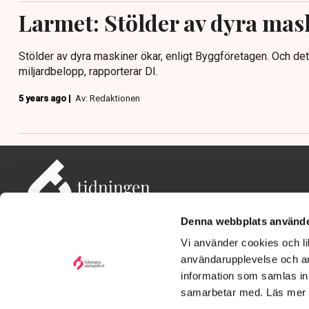
Larmet: Stölder av dyra mas
Stölder av dyra maskiner ökar, enligt Byggföretagen. Och de
miljardbelopp, rapporterar DI.
5 years ago |
Av: Redaktionen
Denna webbplats använde
Vi använder cookies och lik
användarupplevelse och an
information som samlas in 
Adress: Tidningen Näringslivet, 114 82 Stockholm
Besöksadress: Storgatan 19, Stockholm
samarbetar med. Läs mer
Kontakt: redaktionen@tn.se