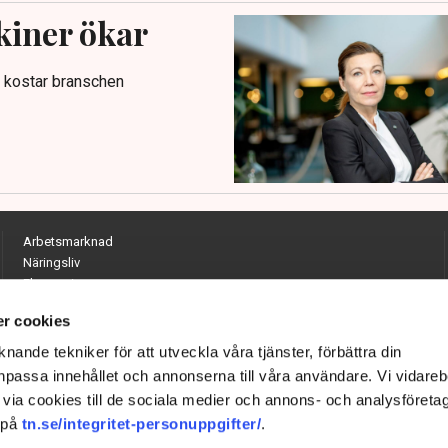
kiner ökar
t kostar branschen
Arbetsmarknad
Näringsliv
Ekonomi
Entreprenörskap
r cookies
Opinion
Hållbarhet
nande tekniker för att utveckla våra tjänster, förbättra din
Utrikes
passa innehållet och annonserna till våra användare. Vi vidareb
Krönikor
via cookies till de sociala medier och annons- och analysföreta
Quiz
 på
tn.se/integritet-personuppgifter/
.