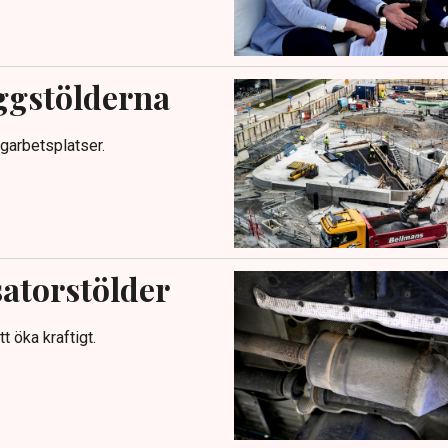
ggstölderna
garbetsplatser.
atorstölder
t öka kraftigt.