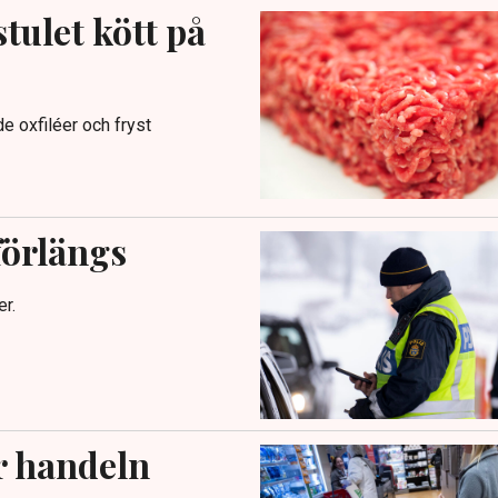
tulet kött på
e oxfiléer och fryst
förlängs
er.
r handeln