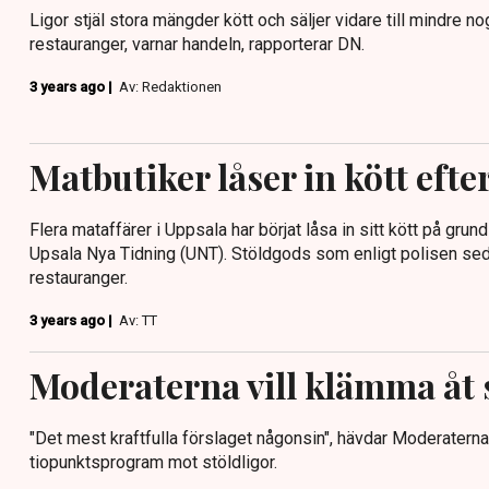
Ligor stjäl stora mängder kött och säljer vidare till mindre no
restauranger, varnar handeln, rapporterar DN.
3 years ago |
Av: Redaktionen
Matbutiker låser in kött efte
Flera mataffärer i Uppsala har börjat låsa in sitt kött på grund
Upsala Nya Tidning (UNT). Stöldgods som enligt polisen sedan
restauranger.
3 years ago |
Av: TT
Moderaterna vill klämma åt 
"Det mest kraftfulla förslaget någonsin", hävdar Moderatern
tiopunktsprogram mot stöldligor.