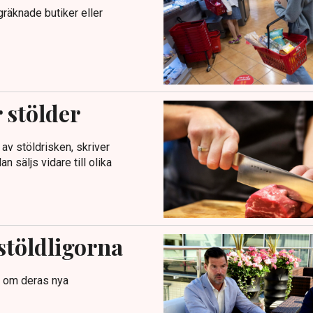
gräknade butiker eller
r stölder
 av stöldrisken, skriver
 säljs vidare till olika
stöldligorna
a om deras nya