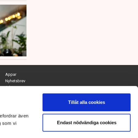
Appar
Nyhetsbrev
Arkiv
Kontakta redaktionen
Personuppgifts- och cookiepolicy
Tillåt alla cookies
Om Tidningen Näringslivet
efordrar även
Endast nödvändiga cookies
Chefredaktör och ansvarig utgivare:
g som vi
Anna Dalqvist
Kontakt: anna.dalqvist@tn.se