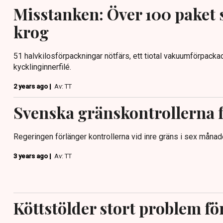
Misstanken: Över 100 paket s
krog
51 halvkilosförpackningar nötfärs, ett tiotal vakuumförpackad
kycklinginnerfilé.
2 years ago |
Av: TT
Svenska gränskontrollerna 
Regeringen förlänger kontrollerna vid inre gräns i sex månad
3 years ago |
Av: TT
Köttstölder stort problem fö