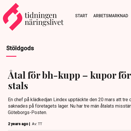
START
ARBETSMARKNAD
Stöldgods
Åtal för bh-kupp – kupor för
stals
En chef på klädkedjan Lindex upptäckte den 20 mars att tre c
saknades på företagets lager. Nu har tre män åtalats misstänk
Göteborgs-Posten.
2 years ago |
Av: TT