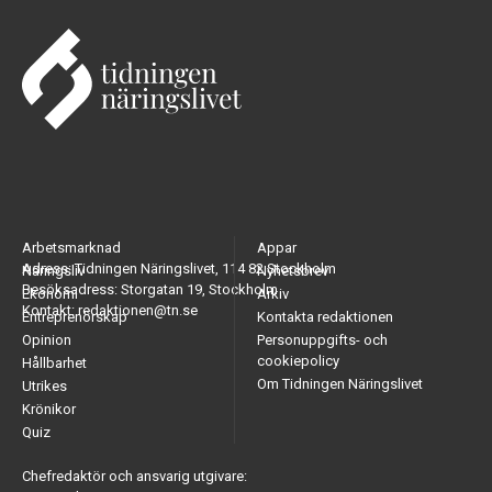
Arbetsmarknad
Appar
Adress: Tidningen Näringslivet, 114 82 Stockholm
Näringsliv
Nyhetsbrev
Besöksadress: Storgatan 19, Stockholm
Ekonomi
Arkiv
Kontakt: redaktionen@tn.se
Entreprenörskap
Kontakta redaktionen
Opinion
Personuppgifts- och
cookiepolicy
Hållbarhet
Om Tidningen Näringslivet
Utrikes
Krönikor
Quiz
Chefredaktör och ansvarig utgivare: