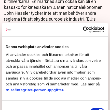
biltillverkarna. En marknad som också kan bli en
kassako för kinesiska BYD. Men nationalekonomen
John Hassler tycker inte att man behöver ändra
reglerna för att skydda europeisk industri. ”EU:s
utsläppsregler bör vara desamma för all
bilförsäljning inom unionen”, säger han till TN.
1 year ago |
Av: Pontus Nyman
Denna webbplats använder cookies
Vi använder cookies och liknande tekniker för att
utveckla våra tjänster, förbättra din användarupplevelse
och anpassa innehållet och annonserna till våra
användare. Vi vidarebefordrar även information som
samlas in via cookies till de sociala medier och annons-
och analysföretag som vi samarbetar med. Läs mer på
tn.se/integritet-personuppgifter/
.
Samtyckesval