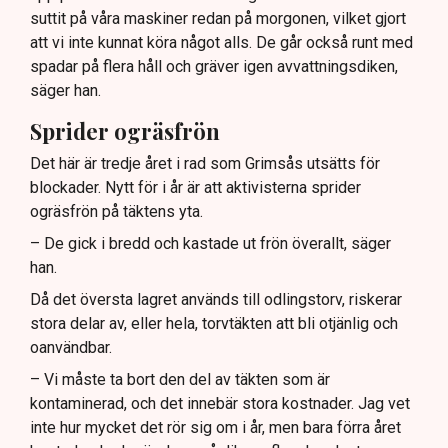
suttit på våra maskiner redan på morgonen, vilket gjort
att vi inte kunnat köra något alls. De går också runt med
spadar på flera håll och gräver igen avvattningsdiken,
säger han.
Sprider ogräsfrön
Det här är tredje året i rad som Grimsås utsätts för
blockader. Nytt för i år är att aktivisterna sprider
ogräsfrön på täktens yta.
– De gick i bredd och kastade ut frön överallt, säger
han.
Då det översta lagret används till odlingstorv, riskerar
stora delar av, eller hela, torvtäkten att bli otjänlig och
oanvändbar.
– Vi måste ta bort den del av täkten som är
kontaminerad, och det innebär stora kostnader. Jag vet
inte hur mycket det rör sig om i år, men bara förra året