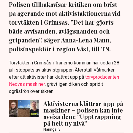
Polisen tillbakavisar kritiken om brist
på agerande mot aktivistaktionerna vid
torvtäkten i Grimsås. ”Det har gjorts
både avvisanden, avlägsnanden och
gripanden”, säger Anna-Lena Mann,
polisinspektör i region Väst, till TN.
Torvtäkten i Grimsås i Tranemo kommun har sedan 28
juli stoppats av aktivistgruppen Återställ Våtmarker
efter att aktivister har klättrat upp på
torvproducenten
Neovas maskiner
, grävt igen diken och spridit
ogräsfrön över täkten.
Aktivisterna klättrar upp på
maskiner – polisen kan inte
avvisa dem: ”Upptrappning
på helt ny nivå”
Näringsliv