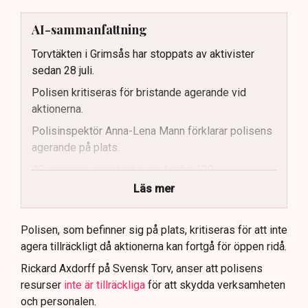
AI-sammanfattning
Torvtäkten i Grimsås har stoppats av aktivister
sedan 28 juli.
Polisen kritiseras för bristande agerande vid
aktionerna.
Polisinspektör Anna-Lena Mann förklarar polisens
agerande på plats.
40 personer misstänks med cirka 120
brottsmisstankar kopplade.
Läs mer
Polisen använder drönare och uniformerad polis
för att dokumentera bevis.
Polisen, som befinner sig på plats, kritiseras för att inte
agera tillräckligt då aktionerna kan fortgå för öppen ridå.
Samtidigt är polisarbetet komplext när det gäller
att navigera juridiska rättigheter och gränser.
Rickard Axdorff på Svensk Torv, anser att polisens
resurser
inte är tillräckliga
för att skydda verksamheten
och personalen.