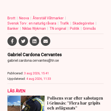
Brott
Neova
Återställ Våtmarker
Svensk Torv : en naturlig råvara
Trafik
Skadegörelse
Banker
Niklas Wykman
TN original
Politik
Grimsås
Gabriel Cardona Cervantes
gabriel.cardona.cervantes@tn.se
Publicerad:
3 aug 2026, 15:41
Uppdaterad:
4 aug 2026, 11:33
LÄS ÄVEN
Polisens svar efter sabotagen
i Grimsås: ”Flera har gripits
och avlägsnats”