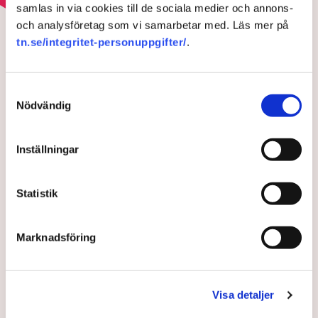
samlas in via cookies till de sociala medier och annons-
HOTEN MOT ÄGANDERÄTTEN
och analysföretag som vi samarbetar med. Läs mer på
Aktivisterna klättrar upp på
tn.se/integritet-personuppgifter/
.
maskiner – polisen kan inte
avvisa dem: ”Upptrappning
Samtyckesval
på helt ny nivå”
Nödvändig
Inställningar
Statistik
Marknadsföring
"Det är problematiskt att det finns organisationer som samlar
Visa detaljer
in pengar för att bedriva brottslig verksamhet i grupp", säger