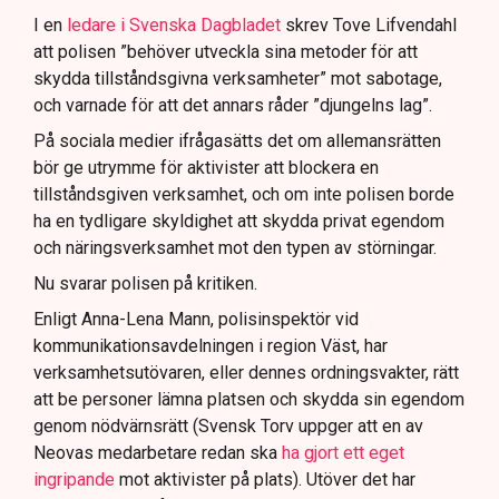
I en
ledare i Svenska Dagbladet
skrev Tove Lifvendahl
att polisen ”behöver utveckla sina metoder för att
skydda tillståndsgivna verksamheter” mot sabotage,
och varnade för att det annars råder ”djungelns lag”.
På sociala medier ifrågasätts det om allemansrätten
bör ge utrymme för aktivister att blockera en
tillståndsgiven verksamhet, och om inte polisen borde
ha en tydligare skyldighet att skydda privat egendom
och näringsverksamhet mot den typen av störningar.
Nu svarar polisen på kritiken.
Enligt Anna-Lena Mann, polisinspektör vid
kommunikationsavdelningen i region Väst, har
verksamhetsutövaren, eller dennes ordningsvakter, rätt
att be personer lämna platsen och skydda sin egendom
genom nödvärnsrätt (Svensk Torv uppger att en av
Neovas medarbetare redan ska
ha gjort ett eget
ingripande
mot aktivister på plats). Utöver det har