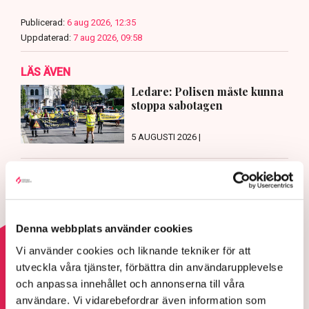
Publicerad:
6 aug 2026, 12:35
Uppdaterad:
7 aug 2026, 09:58
LÄS ÄVEN
Ledare: Polisen måste kunna
stoppa sabotagen
5 AUGUSTI 2026 |
Aktivisterna klättrar upp på
maskiner – polisen kan inte
avvisa dem: ”Upptrappning på
helt ny nivå”
Denna webbplats använder cookies
3 AUGUSTI 2026 |
Vi använder cookies och liknande tekniker för att
utveckla våra tjänster, förbättra din användarupplevelse
Läs mer om hoten mot äganderätten
och anpassa innehållet och annonserna till våra
användare. Vi vidarebefordrar även information som