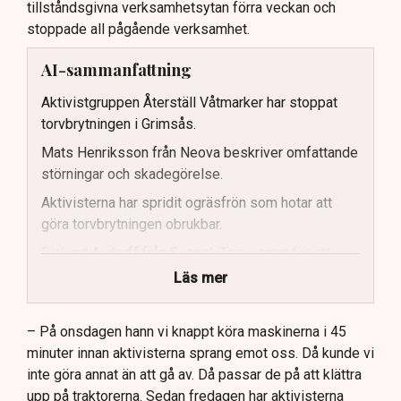
tillståndsgivna verksamhetsytan förra veckan och
stoppade all pågående verksamhet.
AI-sammanfattning
Aktivistgruppen Återställ Våtmarker har stoppat
torvbrytningen i Grimsås.
Mats Henriksson från Neova beskriver omfattande
störningar och skadegörelse.
Aktivisterna har spridit ogräsfrön som hotar att
göra torvbrytningen obrukbar.
Rickard Axdorff från Svensk Torv varnar för ett
stort ekonomiskt sabotage.
Läs mer
Dialogpolisen på plats står maktlös inför
aktivisternas handlingar.
– På onsdagen hann vi knappt köra maskinerna i 45
minuter innan aktivisterna sprang emot oss. Då kunde vi
Frågor kvarstår om finansiering av illegal aktivism.
inte göra annat än att gå av. Då passar de på att klättra
upp på traktorerna. Sedan fredagen har aktivisterna