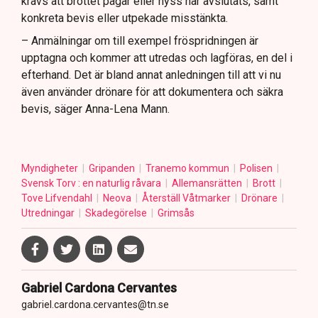
krävs att brottet pågår eller nyss har avslutats, samt
konkreta bevis eller utpekade misstänkta.
– Anmälningar om till exempel fröspridningen är
upptagna och kommer att utredas och lagföras, en del i
efterhand. Det är bland annat anledningen till att vi nu
även använder drönare för att dokumentera och säkra
bevis, säger Anna-Lena Mann.
Myndigheter
Gripanden
Tranemo kommun
Polisen
Svensk Torv : en naturlig råvara
Allemansrätten
Brott
Tove Lifvendahl
Neova
Återställ Våtmarker
Drönare
Utredningar
Skadegörelse
Grimsås
Gabriel Cardona Cervantes
gabriel.cardona.cervantes@tn.se