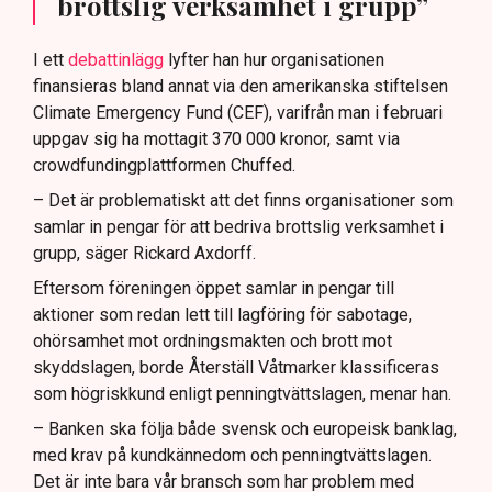
brottslig verksamhet i grupp”
I ett
debattinlägg
lyfter han hur organisationen
finansieras bland annat via den amerikanska stiftelsen
Climate Emergency Fund (CEF), varifrån man i februari
uppgav sig ha mottagit 370 000 kronor, samt via
crowdfundingplattformen Chuffed.
– Det är problematiskt att det finns organisationer som
samlar in pengar för att bedriva brottslig verksamhet i
grupp, säger Rickard Axdorff.
Eftersom föreningen öppet samlar in pengar till
aktioner som redan lett till lagföring för sabotage,
ohörsamhet mot ordningsmakten och brott mot
skyddslagen, borde Återställ Våtmarker klassificeras
som högriskkund enligt penningtvättslagen, menar han.
– Banken ska följa både svensk och europeisk banklag,
med krav på kundkännedom och penningtvättslagen.
Det är inte bara vår bransch som har problem med