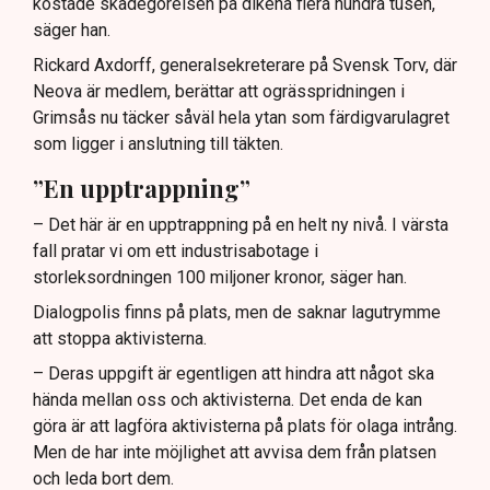
kostade skadegörelsen på dikena flera hundra tusen,
säger han.
Rickard Axdorff, generalsekreterare på Svensk Torv, där
Neova är medlem, berättar att ogrässpridningen i
Grimsås nu täcker såväl hela ytan som färdigvarulagret
som ligger i anslutning till täkten.
”En upptrappning”
– Det här är en upptrappning på en helt ny nivå. I värsta
fall pratar vi om ett industrisabotage i
storleksordningen 100 miljoner kronor, säger han.
Dialogpolis finns på plats, men de saknar lagutrymme
att stoppa aktivisterna.
– Deras uppgift är egentligen att hindra att något ska
hända mellan oss och aktivisterna. Det enda de kan
göra är att lagföra aktivisterna på plats för olaga intrång.
Men de har inte möjlighet att avvisa dem från platsen
och leda bort dem.