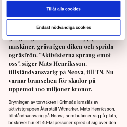
Rickard Axdorff, generalsekreterare på Svensk Torv, där
Neova är medlem. Bild: Privat, Svensk Torv, Anna Hållams/TT
Tillåt alla cookies
Aktivister har åter lamslagit
Endast nödvändiga cookies
torvbrytningen i Grimsås – den här
gången genom att klättra upp på
maskiner, gräva igen diken och sprida
ogräsfrön. ”Aktivisterna sprang emot
oss”, säger Mats Henriksson,
tillståndsansvarig på Neova, till TN. Nu
varnar branschen för skador på
uppemot 100 miljoner kronor.
Brytningen av torvtäkten i Grimsås lamslås av
aktivistgruppen Återställ Våtmarker. Mats Henriksson,
tillståndsansvarig på Neova, som befinner sig på plats,
beskriver hur ett 40-tal personer spred ut sig över den