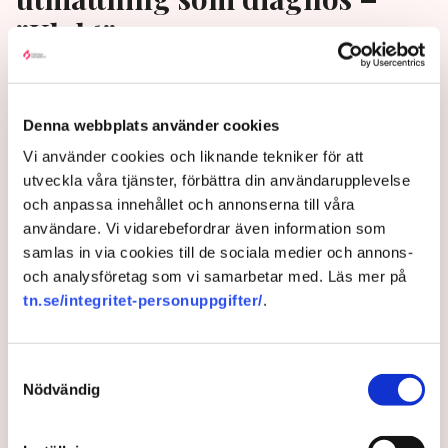
”Klokt”
Utmattningssyndrom som diagnos försvinner när
WHO:s nya regelverk införs i Sverige. Nu tvingas vi
Denna webbplats använder cookies
bli bättre på att undersöka vad det verkligen handlar
om, menar experter. ”Allmänt känt att det har blivit en
Vi använder cookies och liknande tekniker för att
missanvändning av diagnosen i Sverige”, säger
utveckla våra tjänster, förbättra din användarupplevelse
psykologen Elin Lindsäter till TN.
och anpassa innehållet och annonserna till våra
användare. Vi vidarebefordrar även information som
1 year ago |
Av: Karin Myrén
samlas in via cookies till de sociala medier och annons-
och analysföretag som vi samarbetar med. Läs mer på
tn.se/integritet-personuppgifter/
.
Samtyckesval
Nödvändig