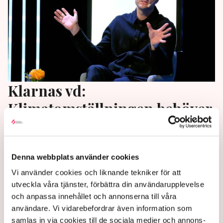
Klarnas vd:
Klimatomställningen behöver
inte vara svår
Företagen är redo att axla sitt ansvar i
Denna webbplats använder cookies
klimatomställningen. ”Vi måste ha lagar som ger
Vi använder cookies och liknande tekniker för att
företagen tydliga och ansvarsfulla riktlinjer för att
utveckla våra tjänster, förbättra din användarupplevelse
leverera”, säger Klarnas vd Sebastian Siemiatkowski
och anpassa innehållet och annonserna till våra
under en direktsänd paneldebatt arrangerad av
användare. Vi vidarebefordrar även information som
Svenskt Näringsliv.
samlas in via cookies till de sociala medier och annons-