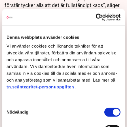
förstår tycker alla att det är fullständigt kaos”, säger
forskaren Mathias Uhlén. Trumps politik slår även
mot svensk forskning som tvingas välja mellan USA
och den allt starkare forskningsnationen Kina.
Denna webbplats använder cookies
8 months ago |
Av: Henrik Svidén
Vi använder cookies och liknande tekniker för att
utveckla våra tjänster, förbättra din användarupplevelse
och anpassa innehållet och annonserna till våra
användare. Vi vidarebefordrar även information som
samlas in via cookies till de sociala medier och annons-
och analysföretag som vi samarbetar med. Läs mer på
tn.se/integritet-personuppgifter/
.
Samtyckesval
Nödvändig
Stjärnforskaren: Så ska jag