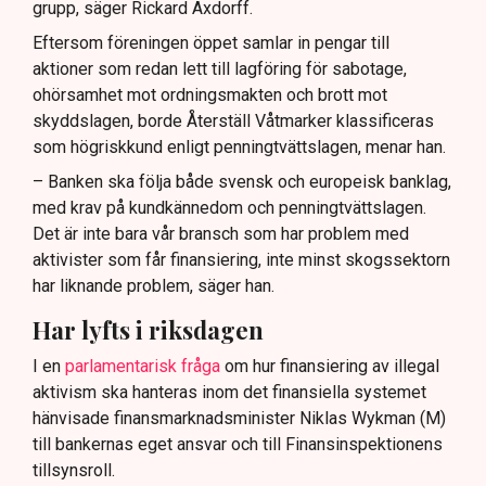
grupp, säger Rickard Axdorff.
Eftersom föreningen öppet samlar in pengar till
aktioner som redan lett till lagföring för sabotage,
ohörsamhet mot ordningsmakten och brott mot
skyddslagen, borde Återställ Våtmarker klassificeras
som högriskkund enligt penningtvättslagen, menar han.
– Banken ska följa både svensk och europeisk banklag,
med krav på kundkännedom och penningtvättslagen.
Det är inte bara vår bransch som har problem med
aktivister som får finansiering, inte minst skogssektorn
har liknande problem, säger han.
Har lyfts i riksdagen
I en
parlamentarisk fråga
om hur finansiering av illegal
aktivism ska hanteras inom det finansiella systemet
hänvisade finansmarknadsminister Niklas Wykman (M)
till bankernas eget ansvar och till Finansinspektionens
tillsynsroll.