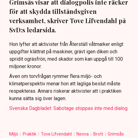
Grimsås visar att dialogpolis inte räcker
för att skydda tillståndsgiven
verksamhet, skriver Tove Lifvendahl på
SvD:s ledarsida.
Hon lyfter att aktivister från Återställ våtmarker enligt
uppgifter klättrat på maskiner, grävt igen diken och
spridit ogräsfrön, med skador som kan uppgå till 100
miljoner kronor.
Även om torvfrågan rymmer flera miljö- och
klimatperspektiv menar hon att lagliga beslut måste
respekteras. Annars riskerar aktivister att i praktiken
kunna sätta sig över lagen.
Svenska Dagbladet: Sabotage stoppas inte med dialog
Miljö
Praktik
Tove Lifvendahl
Neova
Brott
Grimsås