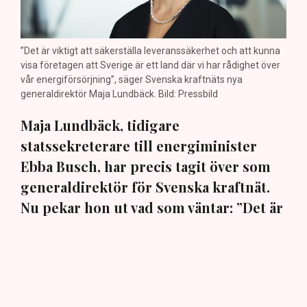
”Det är viktigt att säkerställa leveranssäkerhet och att kunna
visa företagen att Sverige är ett land där vi har rådighet över
vår energiförsörjning”, säger Svenska kraftnäts nya
generaldirektör Maja Lundbäck. Bild: Pressbild
Maja Lundbäck, tidigare
statssekreterare till energiminister
Ebba Busch, har precis tagit över som
generaldirektör för Svenska kraftnät.
Nu pekar hon ut vad som väntar: ”Det är
viktigt att vi kan matcha produktion och
konsumtion”, säger hon i en exklusiv
intervju med TN.
Den 30 juli beslutade regeringen att utse ingenjören och