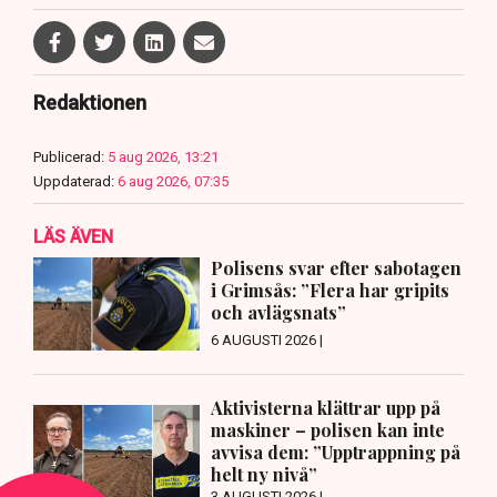
Redaktionen
Publicerad:
5 aug 2026, 13:21
Uppdaterad:
6 aug 2026, 07:35
LÄS ÄVEN
Polisens svar efter sabotagen
i Grimsås: ”Flera har gripits
och avlägsnats”
6 AUGUSTI 2026 |
Aktivisterna klättrar upp på
maskiner – polisen kan inte
avvisa dem: ”Upptrappning på
helt ny nivå”
3 AUGUSTI 2026 |