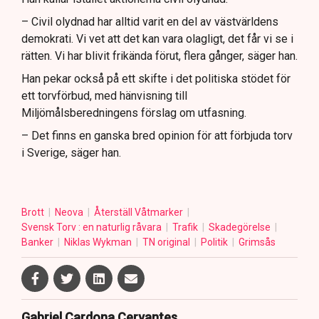
– Civil olydnad har alltid varit en del av västvärldens
demokrati. Vi vet att det kan vara olagligt, det får vi se i
rätten. Vi har blivit frikända förut, flera gånger, säger han.
Han pekar också på ett skifte i det politiska stödet för
ett torvförbud, med hänvisning till
Miljömålsberedningens förslag om utfasning.
– Det finns en ganska bred opinion för att förbjuda torv
i Sverige, säger han.
Brott
Neova
Återställ Våtmarker
Svensk Torv : en naturlig råvara
Trafik
Skadegörelse
Banker
Niklas Wykman
TN original
Politik
Grimsås
Gabriel Cardona Cervantes