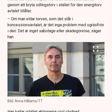
genom att bryta odlingstorv i stället för den energitorv
avtalet tillåter.
– Om man eldar torven, som det står i
koncessionsavtalet, är det inga problem med ogräsfrön
i den. Det är inget sabotage eller skadegörelse, säger
han.
Bild: Anna Hållams/TT
Han kallar istället aktionerna civil olydnad.