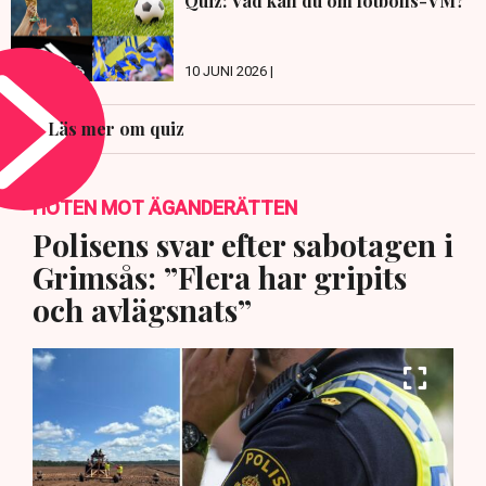
Quiz: Vad kan du om fotbolls-VM?
10 JUNI 2026 |
Läs mer om quiz
HOTEN MOT ÄGANDERÄTTEN
Polisens svar efter sabotagen i
Grimsås: ”Flera har gripits
och avlägsnats”