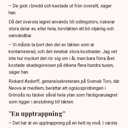
– De gick i bredd och kastade ut frön överallt, säger
han.
Då det översta lagret används till odlingstorv, riskerar
stora delar av, eller hela, torvtäkten att bli otjänlig och
oanvändbar.
– Vi måste ta bort den del av täkten som är
kontaminerad, och det innebär stora kostnader. Jag vet
inte hur mycket det rör sig om i år, men bara förra året
kostade skadegörelsen på dikena flera hundra tusen,
säger han.
Rickard Axdorff, generalsekreterare på Svensk Torv, där
Neova är medlem, berättar att ogrässpridningen i
Grimsås nu täcker såväl hela ytan som färdigvarulagret
som ligger i anslutning till täkten.
”En upptrappning”
– Det här är en upptrappning på en helt ny nivå. I värsta