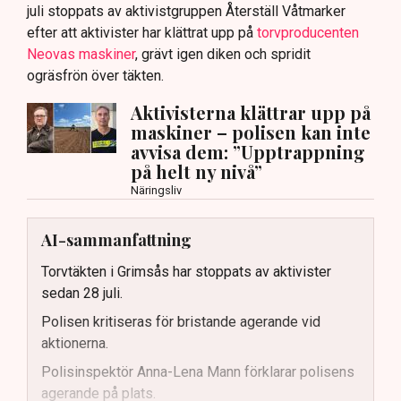
juli stoppats av aktivistgruppen Återställ Våtmarker
efter att aktivister har klättrat upp på
torvproducenten
Neovas maskiner
, grävt igen diken och spridit
ogräsfrön över täkten.
Aktivisterna klättrar upp på
maskiner – polisen kan inte
avvisa dem: ”Upptrappning
på helt ny nivå”
Näringsliv
AI-sammanfattning
Torvtäkten i Grimsås har stoppats av aktivister
sedan 28 juli.
Polisen kritiseras för bristande agerande vid
aktionerna.
Polisinspektör Anna-Lena Mann förklarar polisens
agerande på plats.