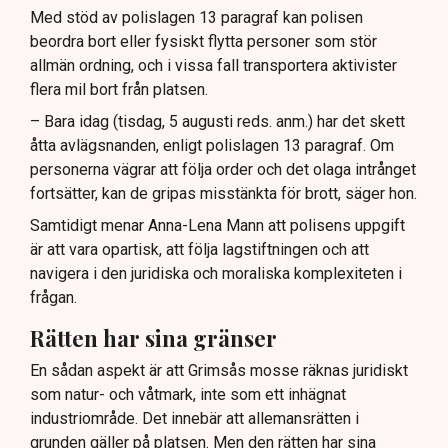
Med stöd av polislagen 13 paragraf kan polisen
beordra bort eller fysiskt flytta personer som stör
allmän ordning, och i vissa fall transportera aktivister
flera mil bort från platsen.
– Bara idag (tisdag, 5 augusti reds. anm.) har det skett
åtta avlägsnanden, enligt polislagen 13 paragraf. Om
personerna vägrar att följa order och det olaga intrånget
fortsätter, kan de gripas misstänkta för brott, säger hon.
Samtidigt menar Anna-Lena Mann att polisens uppgift
är att vara opartisk, att följa lagstiftningen och att
navigera i den juridiska och moraliska komplexiteten i
frågan.
Rätten har sina gränser
En sådan aspekt är att Grimsås mosse räknas juridiskt
som natur- och våtmark, inte som ett inhägnat
industriområde. Det innebär att allemansrätten i
grunden gäller på platsen. Men den rätten har sina