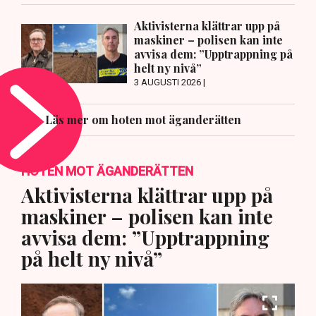
Aktivisterna klättrar upp på
maskiner – polisen kan inte
avvisa dem: ”Upptrappning på
helt ny nivå”
3 AUGUSTI 2026 |
Läs mer om hoten mot äganderätten
HOTEN MOT ÄGANDERÄTTEN
Aktivisterna klättrar upp på
maskiner – polisen kan inte
avvisa dem: ”Upptrappning
på helt ny nivå”