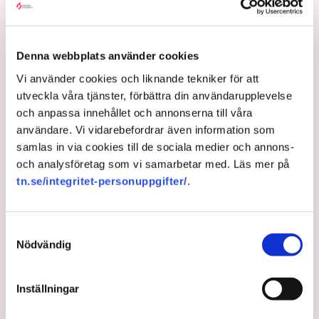
oss”, säger Mats Henriksson,
tillståndsansvarig på Neova, till TN. Nu
varnar branschen för skador på
Denna webbplats använder cookies
uppemot 100 miljoner kronor.
Vi använder cookies och liknande tekniker för att
utveckla våra tjänster, förbättra din användarupplevelse
Brytningen av torvtäkten i Grimsås lamslås av
och anpassa innehållet och annonserna till våra
aktivistgruppen Återställ Våtmarker. Mats Henriksson,
användare. Vi vidarebefordrar även information som
tillståndsansvarig på Neova, som befinner sig på plats,
samlas in via cookies till de sociala medier och annons-
beskriver hur ett 40-tal personer spred ut sig över den
och analysföretag som vi samarbetar med. Läs mer på
tillståndsgivna verksamhetsytan förra veckan och
tn.se/integritet-personuppgifter/
.
stoppade all pågående verksamhet.
AI-sammanfattning
Samtyckesval
Aktivistgruppen Återställ Våtmarker har stoppat
Nödvändig
torvbrytningen i Grimsås.
Mats Henriksson från Neova beskriver omfattande
Inställningar
störningar och skadegörelse.