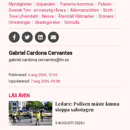
Myndigheter
Gripanden
Tranemo kommun
Polisen
Svensk Torv : en naturlig råvara
Allemansrätten
Brott
Tove Lifvendahl
Neova
Återställ Våtmarker
Drönare
Utredningar
Skadegörelse
Grimsås
Gabriel Cardona Cervantes
gabriel.cardona.cervantes@tn.se
Publicerad:
6 aug 2026, 12:35
Uppdaterad:
7 aug 2026, 09:58
LÄS ÄVEN
Ledare: Polisen måste kunna
stoppa sabotagen
5 AUGUSTI 2026 |