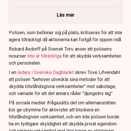
40 personer misstänks med cirka 120
brottsmisstankar kopplade.
Läs mer
Polisen använder drönare och uniformerad polis
för att dokumentera bevis.
Polisen, som befinner sig på plats, kritiseras för att inte
agera tillräckligt då aktionerna kan fortgå för öppen ridå.
Samtidigt är polisarbetet komplext när det gäller
att navigera juridiska rättigheter och gränser.
Rickard Axdorff på Svensk Torv, anser att polisens
resurser
inte är tillräckliga
för att skydda verksamheten
och personalen.
I en
ledare i Svenska Dagbladet
skrev Tove Lifvendahl
att polisen ”behöver utveckla sina metoder för att
skydda tillståndsgivna verksamheter” mot sabotage,
och varnade för att det annars råder ”djungelns lag”.
På sociala medier ifrågasätts det om allemansrätten
bör ge utrymme för aktivister att blockera en
tillståndsgiven verksamhet, och om inte polisen borde
ha en tydligare skyldighet att skydda privat egendom
och näringsverksamhet mot den typen av störningar.