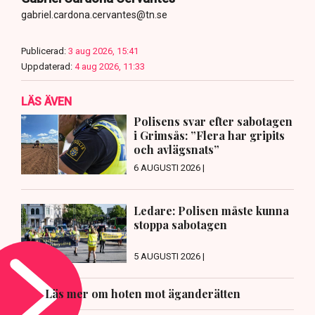
gabriel.cardona.cervantes@tn.se
Publicerad:
3 aug 2026, 15:41
Uppdaterad:
4 aug 2026, 11:33
LÄS ÄVEN
Polisens svar efter sabotagen
i Grimsås: ”Flera har gripits
och avlägsnats”
6 AUGUSTI 2026 |
Ledare: Polisen måste kunna
stoppa sabotagen
5 AUGUSTI 2026 |
Läs mer om hoten mot äganderätten