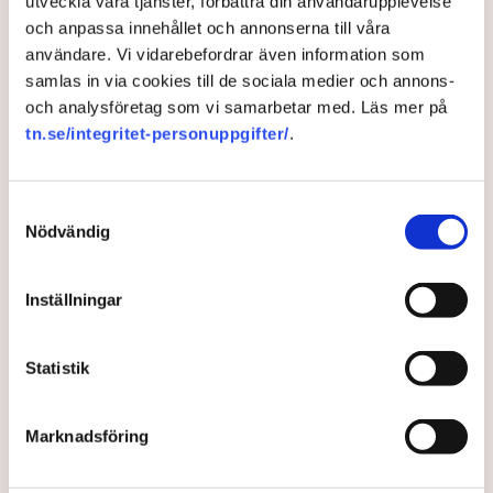
utveckla våra tjänster, förbättra din användarupplevelse
Att syna rankinglistor kan verka tråkigt, men det
och anpassa innehållet och annonserna till våra
mediala intresset för undersökningen av
användare. Vi vidarebefordrar även information som
företagsklimatet i landets kommuner visar på
samlas in via cookies till de sociala medier och annons-
motsatsen. ”Rankingen är något som berör och
och analysföretag som vi samarbetar med. Läs mer på
upprör”, säger Ronja Nyman, projektledare.
tn.se/integritet-personuppgifter/
.
3 years ago |
Av: Peter Ceder
Samtyckesval
Nödvändig
Inställningar
Statistik
Marknadsföring
Vårgårda har bäst