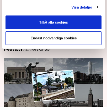
företagsklimat i landet
Visa detaljer
I topp, för andra året i rad. Det är ingen tillfällighet att
Vårgårda har ett bra företagsklimat. Här drar politik
Tillåt alla cookies
och näringsliv gemensamt och känner varandras
förutsättningar. ”Det är faktiskt rättvist att vi toppar
Endast nödvändiga cookies
rankingen”, säger en företagare.
3 years ago |
Av: Anders Carlsson