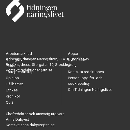
Arbetsmarknad
Appar
Adress: Tidningen Näringslivet, 114 82 Stockholm
Näringsliv
Nyhetsbrev
Besöksadress: Storgatan 19, Stockholm
Ekonomi
Arkiv
Kontakt: redaktionen@tn.se
Entreprenörskap
Kontakta redaktionen
Opinion
Personuppgifts- och
cookiepolicy
Hållbarhet
Om Tidningen Näringslivet
Utrikes
Krönikor
Quiz
Chefredaktör och ansvarig utgivare:
Anna Dalqvist
Kontakt: anna.dalqvist@tn.se