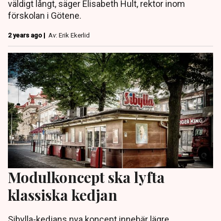
väldigt långt, säger Elisabeth Hult, rektor inom
förskolan i Götene.
2 years ago |
Av: Erik Ekerlid
Modulkoncept ska lyfta
klassiska kedjan
Sibylla-kedjans nya koncept innebär lägre