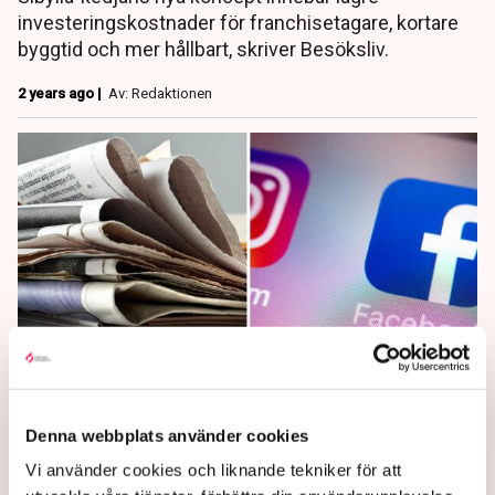
investeringskostnader för franchisetagare, kortare
byggtid och mer hållbart, skriver Besöksliv.
2 years ago |
Av: Redaktionen
Stort genomslag för
Denna webbplats använder cookies
rankingresultatet
Vi använder cookies och liknande tekniker för att