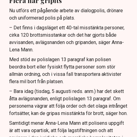
Flera har gripits
Nu utförs ett pågående arbete av dialogpolis, drönare
och uniformerad polis på plats.
– Det finns i dagsläget ett 40-tal misstänkta personer,
cirka 120 brottsmisstankar och det har gjorts både
avvisanden, avlägsnanden och gripanden, säger Anna-
Lena Mann.
Med stöd av polislagen 13 paragraf kan polisen
beordra bort eller fysiskt flytta personer som stör
allmän ordning, och i vissa fall transportera aktivister
flera mil bort från platsen.
– Bara idag (tisdag, 5 augusti reds. anm.) har det skett
åtta avlägsnanden, enligt polislagen 13 paragraf. Om
personerna vägrar att följa order och det olaga intrånget
fortsätter, kan de gripas misstänkta för brott, säger hon.
Samtidigt menar Anna-Lena Mann att polisens uppgift
är att vara opartisk, att följa lagstiftningen och att