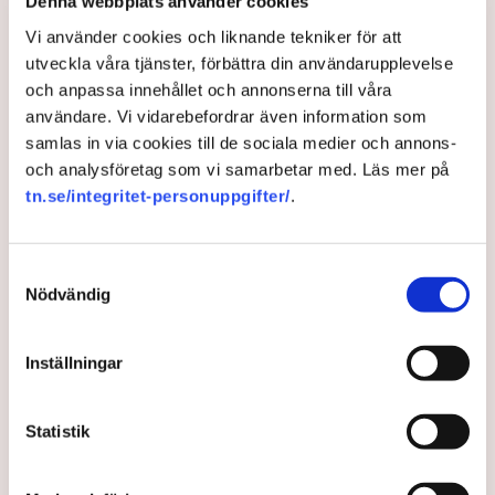
Denna webbplats använder cookies
Torvtäkten i Grimsås har stoppats av aktivister
Vi använder cookies och liknande tekniker för att
sedan 28 juli.
utveckla våra tjänster, förbättra din användarupplevelse
och anpassa innehållet och annonserna till våra
Polisen kritiseras för bristande agerande vid
användare. Vi vidarebefordrar även information som
aktionerna.
samlas in via cookies till de sociala medier och annons-
Polisinspektör Anna-Lena Mann förklarar polisens
och analysföretag som vi samarbetar med. Läs mer på
agerande på plats.
tn.se/integritet-personuppgifter/
.
40 personer misstänks med cirka 120
brottsmisstankar kopplade.
Läs mer
Samtyckesval
Polisen använder drönare och uniformerad polis
Nödvändig
för att dokumentera bevis.
Polisen, som befinner sig på plats, kritiseras för att inte
agera tillräckligt då aktionerna kan fortgå för öppen ridå.
Samtidigt är polisarbetet komplext när det gäller
Inställningar
att navigera juridiska rättigheter och gränser.
Rickard Axdorff på Svensk Torv, anser att polisens
resurser
inte är tillräckliga
för att skydda verksamheten
Statistik
och personalen.
I en
ledare i Svenska Dagbladet
skrev Tove Lifvendahl