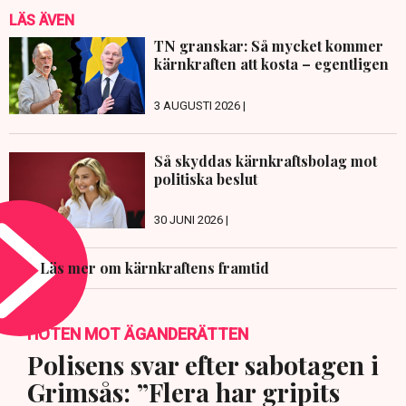
LÄS ÄVEN
TN granskar: Så mycket kommer
kärnkraften att kosta – egentligen
3 AUGUSTI 2026 |
Så skyddas kärnkraftsbolag mot
politiska beslut
30 JUNI 2026 |
Läs mer om kärnkraftens framtid
HOTEN MOT ÄGANDERÄTTEN
Polisens svar efter sabotagen i
Grimsås: ”Flera har gripits