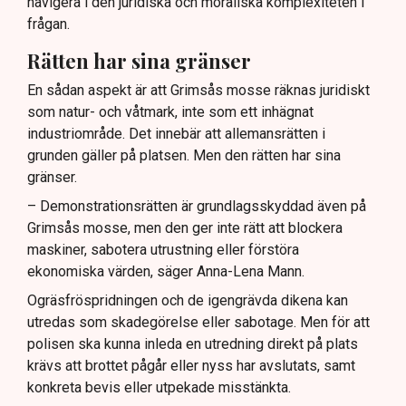
navigera i den juridiska och moraliska komplexiteten i
frågan.
Rätten har sina gränser
En sådan aspekt är att Grimsås mosse räknas juridiskt
som natur- och våtmark, inte som ett inhägnat
industriområde. Det innebär att allemansrätten i
grunden gäller på platsen. Men den rätten har sina
gränser.
– Demonstrationsrätten är grundlagsskyddad även på
Grimsås mosse, men den ger inte rätt att blockera
maskiner, sabotera utrustning eller förstöra
ekonomiska värden, säger Anna-Lena Mann.
Ogräsfröspridningen och de igengrävda dikena kan
utredas som skadegörelse eller sabotage. Men för att
polisen ska kunna inleda en utredning direkt på plats
krävs att brottet pågår eller nyss har avslutats, samt
konkreta bevis eller utpekade misstänkta.