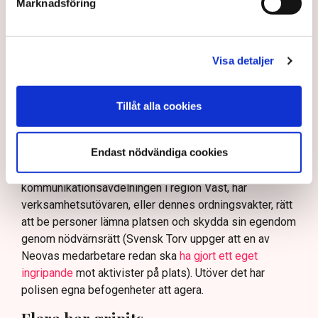
att polisen ”behöver utveckla sina metoder för att
Marknadsföring
skydda tillståndsgivna verksamheter” mot sabotage,
och varnade för att det annars råder ”djungelns lag”.
På sociala medier ifrågasätts det om allemansrätten
Visa detaljer
bör ge utrymme för aktivister att blockera en
tillståndsgiven verksamhet, och om inte polisen borde
Tillåt alla cookies
ha en tydligare skyldighet att skydda privat egendom
och näringsverksamhet mot den typen av störningar.
Nu svarar polisen på kritiken.
Endast nödvändiga cookies
Enligt Anna-Lena Mann, polisinspektör vid
kommunikationsavdelningen i region Väst, har
verksamhetsutövaren, eller dennes ordningsvakter, rätt
att be personer lämna platsen och skydda sin egendom
genom nödvärnsrätt (Svensk Torv uppger att en av
Neovas medarbetare redan ska
ha gjort ett eget
ingripande
mot aktivister på plats). Utöver det har
polisen egna befogenheter att agera.