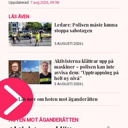
Uppdaterad:
7 aug 2026, 09:58
LÄS ÄVEN
Ledare: Polisen måste kunna
stoppa sabotagen
5 AUGUSTI 2026 |
Aktivisterna klättrar upp på
maskiner – polisen kan inte
avvisa dem: ”Upptrappning på
helt ny nivå”
3 AUGUSTI 2026 |
Läs mer om hoten mot äganderätten
HOTEN MOT ÄGANDERÄTTEN