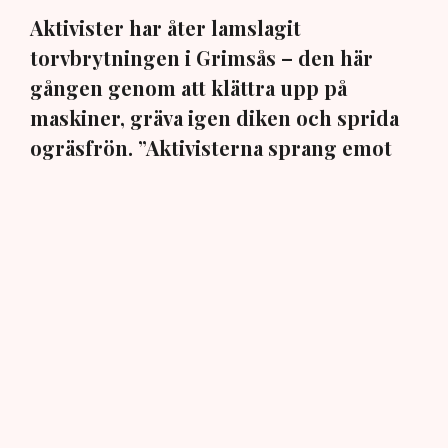
Aktivister har åter lamslagit
torvbrytningen i Grimsås – den här
gången genom att klättra upp på
maskiner, gräva igen diken och sprida
ogräsfrön. ”Aktivisterna sprang emot
oss”, säger Mats Henriksson,
tillståndsansvarig på Neova, till TN. Nu
varnar branschen för skador på
uppemot 100 miljoner kronor.
Brytningen av torvtäkten i Grimsås lamslås av
aktivistgruppen Återställ Våtmarker. Mats Henriksson,
tillståndsansvarig på Neova, som befinner sig på plats,
beskriver hur ett 40-tal personer spred ut sig över den
tillståndsgivna verksamhetsytan förra veckan och
stoppade all pågående verksamhet.