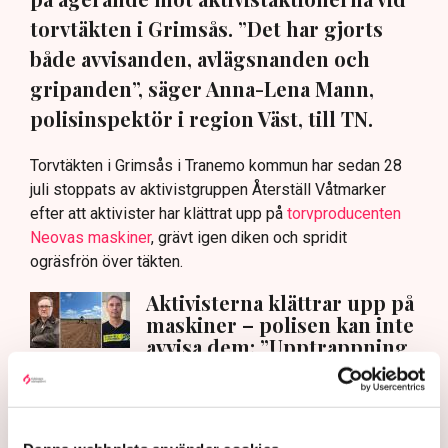
torvtäkten i Grimsås. ”Det har gjorts
både avvisanden, avlägsnanden och
gripanden”, säger Anna-Lena Mann,
polisinspektör i region Väst, till TN.
Torvtäkten i Grimsås i Tranemo kommun har sedan 28
juli stoppats av aktivistgruppen Återställ Våtmarker
efter att aktivister har klättrat upp på
torvproducenten
Neovas maskiner
, grävt igen diken och spridit
ogräsfrön över täkten.
Aktivisterna klättrar upp på
maskiner – polisen kan inte
avvisa dem: ”Upptrappning
på helt ny nivå”
Näringsliv
AI-sammanfattning