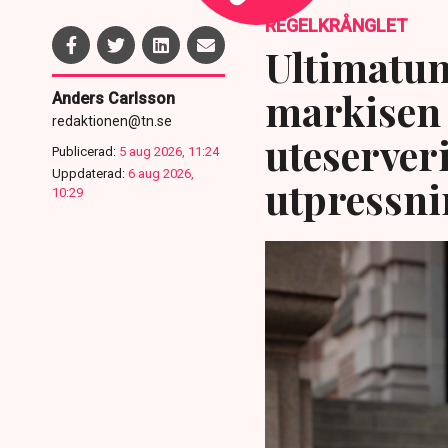
REGELKRÅNGLET
Ultimatum
markisen 
Anders Carlsson
redaktionen@tn.se
uteserver
Publicerad:
5 aug 2026, 11:24
Uppdaterad:
6 aug 2026,
utpressni
10:29