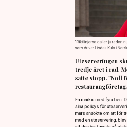
”Riktlinjerna gäller ju redan 
som driver Lindas Kula i Norrk
Uteserveringen sku
tredje året i rad.
satte stopp. ”Noll 
restaurangföretaga
En markis med fyra ben. 
sina policys för uteserver
mars ansökte om att för t
med en uteservering, blev 
att den har funnits på plat