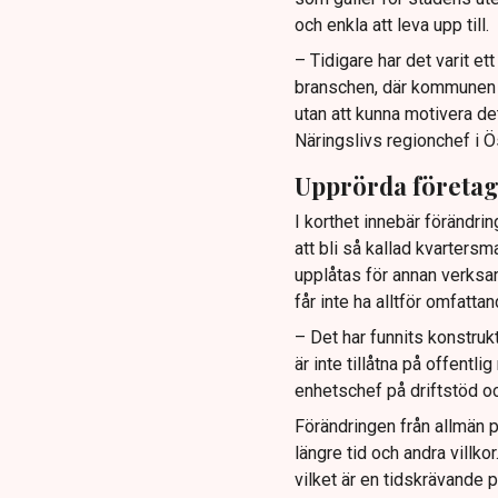
och enkla att leva upp till.
– Tidigare har det varit e
branschen, där kommunen ti
utan att kunna motivera de
Näringslivs regionchef i Ö
Upprörda företa
I korthet innebär förändrin
att bli så kallad kvartersm
upplåtas för annan verksa
får inte ha alltför omfatt
– Det har funnits konstruk
är inte tillåtna på offentl
enhetschef på driftstöd oc
Förändringen från allmän p
längre tid och andra villk
vilket är en tidskrävande p