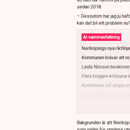
sedan 2018.
– Dessutom har jag ju haf
kan det bli ett problem nu
AI-sammanfattning
Norrköpings nya riktlinj
Kommunen kräver att re
Linda Nilsson beskriver
Flera krögare kritisera
Kommunen vill skapa enh
Lindas Kula ställer in 
Bakgrunden är att Norrköp
som gäller för stadens ute