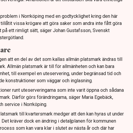
tt problem i Norrköping med en godtycklighet kring den här
llåtit vissa krögare att göra saker som andra inte fått göra
t på ett rimligt sätt, säger Johan Gustafsson, Svenskt
stergötland.
gare
gen att en del av det som kallas allmän platsmark ändras till
ark. Allmän platsmark är till för allmänheten och kan bara
mhet, till exempel en uteservering, under begränsad tid och
ande konstruktioner som väggar och inglasning.
tioner runt uteserveringarna som inte varit öppna och sådana
ig mark. Därför görs förändringarna, säger Maria Egebäck,
h service i Norrköping.
latsmark till kvartersmark medger att den kan hyras ut under
or. Det kräver dock en ändring i detaljplanen för kommunen
rocess som kan vara klar i slutet av nästa år och där har