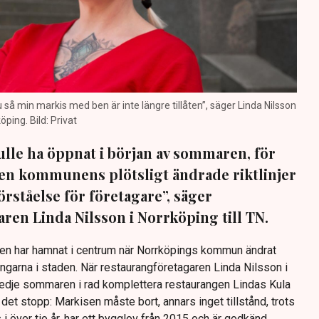
nu så min markis med ben är inte längre tillåten”, säger Linda Nilsson
öping. Bild: Privat
lle ha öppnat i början av sommaren, för
 Men kommunens plötsligt ändrade riktlinjer
förståelse för företagare”, säger
ren Linda Nilsson i Norrköping till TN.
Den har hamnat i centrum när Norrköpings kommun ändrat
ingarna i staden. När restaurangföretagaren Linda Nilsson i
redje sommaren i rad komplettera restaurangen Lindas Kula
det stopp: Markisen måste bort, annars inget tillstånd, trots
s i över tio år, har ett bygglov från 2015 och är godkänd