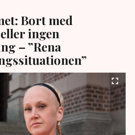
et: Bort med
eller ingen
ing – ”Rena
ngssituationen”