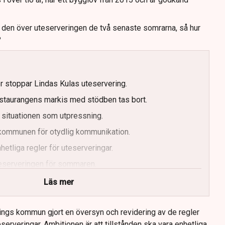
t den över uteserveringen de två senaste somrarna, så hur
?
er stoppar Lindas Kulas uteservering.
staurangens markis med stödben tas bort.
 situationen som utpressning.
r kommunen för otydlig kommunikation.
etliga regler för uteserveringar.
uteserveringen för sommaren.
Läs mer
ings kommun gjort en översyn och revidering av de regler
serveringar. Ambitionen är att tillstånden ska vara enhetliga