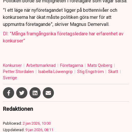
Politiken borde se möjligheten i företagare som vågar satsa:
”I ett läge när nyföretagandet ligger på bottennivåer och
konkurserna har ökat måste politiken göra mer för att
uppmuntra företagande”, skriver Magnus Demervall.
DI: ”Många framgångsrika företagsledare har erfarenhet av
konkurser”
Konkurser
Arbetsmarknad
Företagarna
Mats Qviberg
Petter Stordalen
Isabella Löwengrip
Stig Engström
Skatt
Sverige
Redaktionen
Publicerad:
2 jan 2026, 10:00
Uppdaterad:
9 jan 2026, 08:11