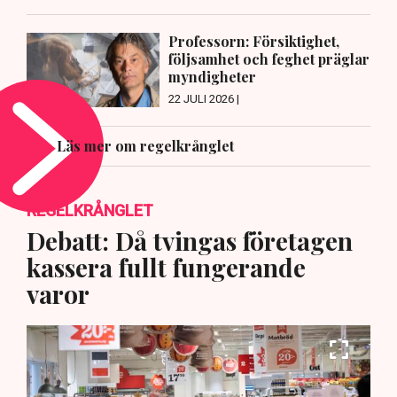
Professorn: Försiktighet,
följsamhet och feghet präglar
myndigheter
22 JULI 2026 |
Läs mer om regelkrånglet
REGELKRÅNGLET
Debatt: Då tvingas företagen
kassera fullt fungerande
varor