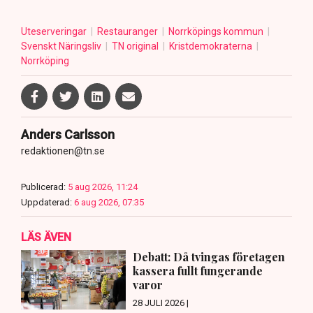
Uteserveringar
Restauranger
Norrköpings kommun
Svenskt Näringsliv
TN original
Kristdemokraterna
Norrköping
Anders Carlsson
redaktionen@tn.se
Publicerad:
5 aug 2026, 11:24
Uppdaterad:
6 aug 2026, 07:35
LÄS ÄVEN
Debatt: Då tvingas företagen
kassera fullt fungerande
varor
28 JULI 2026 |