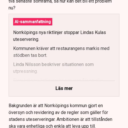
två senaste somrarna, så hur kan det bli ett problem
nu?
AI-sammanfattning
Norrköpings nya riktlinjer stoppar Lindas Kulas
uteservering.
Kommunen kräver att restaurangens markis med
stödben tas bort.
Linda Nilsson beskriver situationen som
utpressning.
Flera krögare kritiserar kommunen för otydlig
kommunikation.
Läs mer
Kommunen vill skapa enhetliga regler för
uteserveringar.
Bakgrunden är att Norrköpings kommun gjort en
översyn och revidering av de regler som gäller för
Lindas Kula ställer in uteserveringen för
stadens uteserveringar. Ambitionen är att tillstånden
sommaren.
ska vara enhetliga och enkla att leva upp till.