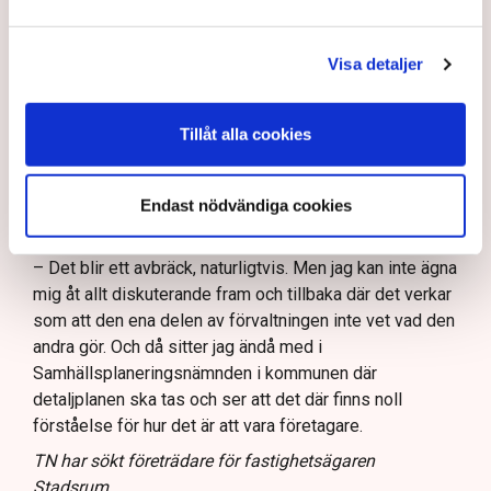
markisen tillhör fastigheten och inte restaurangen.
Alltså är det fastighetsägaren Stadsrum som har
ansvaret för den.
Visa detaljer
– Jag kan ju inte riva någon annans egendom. Jag vet
att de har varit i kontakt med kommunen men att de inte
Tillåt alla cookies
fått något svar. Inte heller det är särskilt konstigt när
det gäller kommunen, säger Linda Nilsson.
Endast nödvändiga cookies
Att du nu ställer in uteserveringen under sommaren,
hur påverkar det ekonomin?
– Det blir ett avbräck, naturligtvis. Men jag kan inte ägna
mig åt allt diskuterande fram och tillbaka där det verkar
som att den ena delen av förvaltningen inte vet vad den
andra gör. Och då sitter jag ändå med i
Samhällsplaneringsnämnden i kommunen där
detaljplanen ska tas och ser att det där finns noll
förståelse för hur det är att vara företagare.
TN har sökt företrädare för fastighetsägaren
Stadsrum.