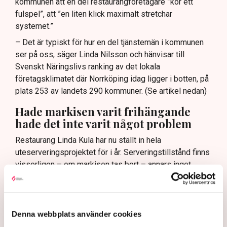
kommunen att en del restaurangföretagare ”kör ett
fulspel”, att ”en liten klick maximalt stretchar
systemet.”
– Det är typiskt för hur en del tjänstemän i kommunen
ser på oss, säger Linda Nilsson och hänvisar till
Svenskt Näringslivs ranking av det lokala
företagsklimatet där Norrköping idag ligger i botten, på
plats 253 av landets 290 kommuner. (Se artikel nedan)
Hade markisen varit frihängande
hade det inte varit något problem
Restaurang Linda Kula har nu ställt in hela
uteserveringsprojektet för i år. Serveringstillstånd finns
visserligen – om markisen tas bort – annars inget
tillstånd för uteservering.
– Det blev ju rena utpressningssituationen, säger Linda
Nilsson.
Denna webbplats använder cookies
Egentligen är det inte själva markisen som är det stora