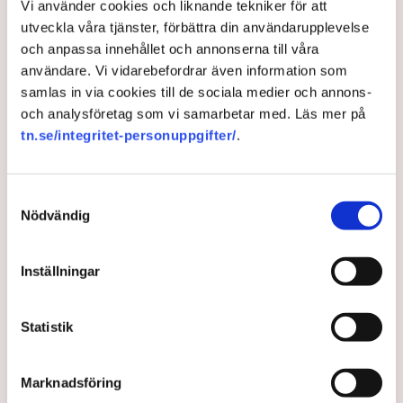
Vi använder cookies och liknande tekniker för att
problemet, det är de fyra benen som när markisen är
utveckla våra tjänster, förbättra din användarupplevelse
utfälld vilar på den kommunala marken. Om markisen
och anpassa innehållet och annonserna till våra
hade klarat sig utan stödben, varit frihängande, då hade
användare. Vi vidarebefordrar även information som
det inte varit något bekymmer med tillstånden.
samlas in via cookies till de sociala medier och annons-
– Jag kan ju tycka att det är lite väl hård tillämpning av
och analysföretag som vi samarbetar med. Läs mer på
de nya riktlinjerna, suckar hon.
tn.se/integritet-personuppgifter/
.
De kraftiga protesterna från många av stadens krögare
mot de nya riktlinjerna har fått Norrköpings kommun att
Samtyckesval
backa ett steg och ge en del av restaurangerna
Nödvändig
uppskov med rivningen av olika konstruktioner vid
uteserveringarna, allt i väntan på att en ny detaljplan ska
träda i kraft.
Inställningar
”Kan ju inte riva någon annans
Statistik
egendom.”
Marknadsföring
Men det hjälper inte Lindas Kula, av det faktum att