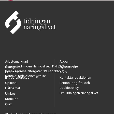
Arbetsmarknad
Appar
Adress: Tidningen Näringslivet, 114 82 Stockholm
Näringsliv
Nyhetsbrev
Besöksadress: Storgatan 19, Stockholm
Ekonomi
Arkiv
Kontakt: redaktionen@tn.se
Entreprenörskap
Kontakta redaktionen
Opinion
Personuppgifts- och
cookiepolicy
Hållbarhet
Om Tidningen Näringslivet
Utrikes
Krönikor
Quiz