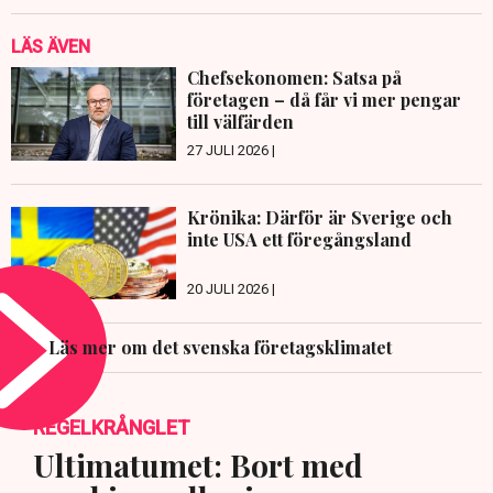
LÄS ÄVEN
Chefsekonomen: Satsa på
företagen – då får vi mer pengar
till välfärden
27 JULI 2026 |
Krönika: Därför är Sverige och
inte USA ett föregångsland
20 JULI 2026 |
Läs mer om det svenska företagsklimatet
REGELKRÅNGLET
Ultimatumet: Bort med