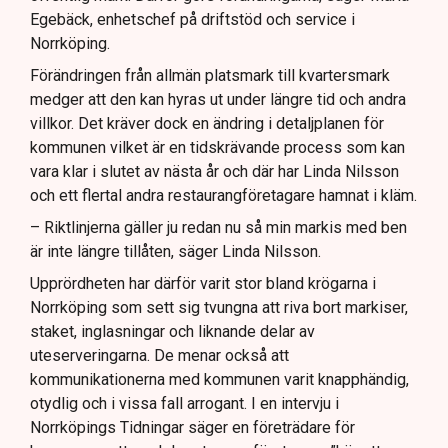
Egebäck, enhetschef på driftstöd och service i
Norrköping.
Förändringen från allmän platsmark till kvartersmark
medger att den kan hyras ut under längre tid och andra
villkor. Det kräver dock en ändring i detaljplanen för
kommunen vilket är en tidskrävande process som kan
vara klar i slutet av nästa år och där har Linda Nilsson
och ett flertal andra restaurangföretagare hamnat i kläm.
– Riktlinjerna gäller ju redan nu så min markis med ben
är inte längre tillåten, säger Linda Nilsson.
Upprördheten har därför varit stor bland krögarna i
Norrköping som sett sig tvungna att riva bort markiser,
staket, inglasningar och liknande delar av
uteserveringarna. De menar också att
kommunikationerna med kommunen varit knapphändig,
otydlig och i vissa fall arrogant. I en intervju i
Norrköpings Tidningar säger en företrädare för