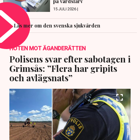
på vårdslarv
15 JULI 2026 |
Läs mer om den svenska sjukvården
HOTEN MOT ÄGANDERÄTTEN
Polisens svar efter sabotagen i
Grimsås: ”Flera har gripits
och avlägsnats”