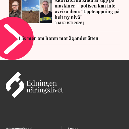
maskiner – polisen kan inte
avvisa dem: ”Upptrappning på
helt ny nivå”
3 AUGUSTI 2026 |
Läs mer om hoten mot äganderätten
Arbetsmarknad
Appar