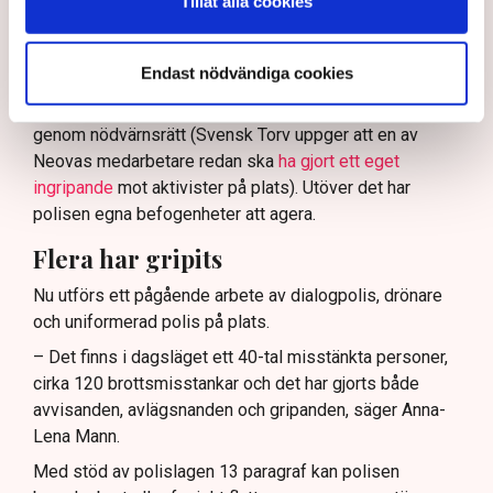
Tillåt alla cookies
Enligt Anna-Lena Mann, polisinspektör vid
kommunikationsavdelningen i region Väst, har
Endast nödvändiga cookies
verksamhetsutövaren, eller dennes ordningsvakter, rätt
att be personer lämna platsen och skydda sin egendom
genom nödvärnsrätt (Svensk Torv uppger att en av
Neovas medarbetare redan ska
ha gjort ett eget
ingripande
mot aktivister på plats). Utöver det har
polisen egna befogenheter att agera.
Flera har gripits
Nu utförs ett pågående arbete av dialogpolis, drönare
och uniformerad polis på plats.
– Det finns i dagsläget ett 40-tal misstänkta personer,
cirka 120 brottsmisstankar och det har gjorts både
avvisanden, avlägsnanden och gripanden, säger Anna-
Lena Mann.
Med stöd av polislagen 13 paragraf kan polisen