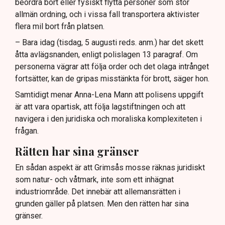
beordra bort eller fysiskt flytta personer som stör
allmän ordning, och i vissa fall transportera aktivister
flera mil bort från platsen.
– Bara idag (tisdag, 5 augusti reds. anm.) har det skett
åtta avlägsnanden, enligt polislagen 13 paragraf. Om
personerna vägrar att följa order och det olaga intrånget
fortsätter, kan de gripas misstänkta för brott, säger hon.
Samtidigt menar Anna-Lena Mann att polisens uppgift
är att vara opartisk, att följa lagstiftningen och att
navigera i den juridiska och moraliska komplexiteten i
frågan.
Rätten har sina gränser
En sådan aspekt är att Grimsås mosse räknas juridiskt
som natur- och våtmark, inte som ett inhägnat
industriområde. Det innebär att allemansrätten i
grunden gäller på platsen. Men den rätten har sina
gränser.