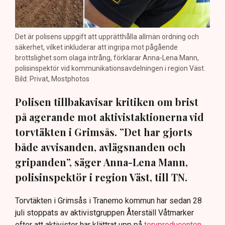
Det är polisens uppgift att upprätthålla allmän ordning och
säkerhet, vilket inkluderar att ingripa mot pågående
brottslighet som olaga intrång, förklarar Anna-Lena Mann,
polisinspektör vid kommunikationsavdelningen i region Väst.
Bild: Privat, Mostphotos
Polisen tillbakavisar kritiken om brist
på agerande mot aktivistaktionerna vid
torvtäkten i Grimsås. ”Det har gjorts
både avvisanden, avlägsnanden och
gripanden”, säger Anna-Lena Mann,
polisinspektör i region Väst, till TN.
Torvtäkten i Grimsås i Tranemo kommun har sedan 28
juli stoppats av aktivistgruppen Återställ Våtmarker
efter att aktivister har klättrat upp på
torvproducenten