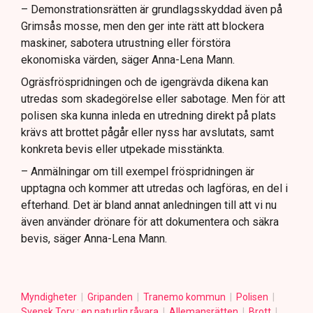
– Demonstrationsrätten är grundlagsskyddad även på
Grimsås mosse, men den ger inte rätt att blockera
maskiner, sabotera utrustning eller förstöra
ekonomiska värden, säger Anna-Lena Mann.
Ogräsfröspridningen och de igengrävda dikena kan
utredas som skadegörelse eller sabotage. Men för att
polisen ska kunna inleda en utredning direkt på plats
krävs att brottet pågår eller nyss har avslutats, samt
konkreta bevis eller utpekade misstänkta.
– Anmälningar om till exempel fröspridningen är
upptagna och kommer att utredas och lagföras, en del i
efterhand. Det är bland annat anledningen till att vi nu
även använder drönare för att dokumentera och säkra
bevis, säger Anna-Lena Mann.
Myndigheter
Gripanden
Tranemo kommun
Polisen
Svensk Torv : en naturlig råvara
Allemansrätten
Brott