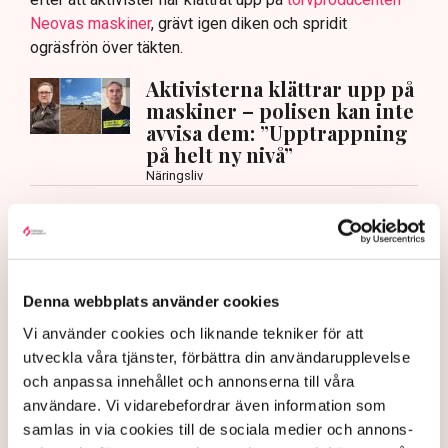
Neovas maskiner
, grävt igen diken och spridit
ogräsfrön över täkten.
Aktivisterna klättrar upp på
maskiner – polisen kan inte
avvisa dem: ”Upptrappning
på helt ny nivå”
Näringsliv
AI-sammanfattning
Torvtäkten i Grimsås har stoppats av aktivister
sedan 28 juli.
Denna webbplats använder cookies
Polisen kritiseras för bristande agerande vid
Vi använder cookies och liknande tekniker för att
aktionerna.
utveckla våra tjänster, förbättra din användarupplevelse
Polisinspektör Anna-Lena Mann förklarar polisens
och anpassa innehållet och annonserna till våra
agerande på plats.
användare. Vi vidarebefordrar även information som
samlas in via cookies till de sociala medier och annons-
40 personer misstänks med cirka 120