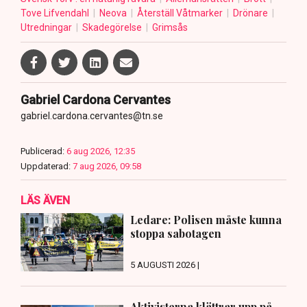
Tove Lifvendahl
Neova
Återställ Våtmarker
Drönare
Utredningar
Skadegörelse
Grimsås
Gabriel Cardona Cervantes
gabriel.cardona.cervantes@tn.se
Publicerad:
6 aug 2026, 12:35
Uppdaterad:
7 aug 2026, 09:58
LÄS ÄVEN
Ledare: Polisen måste kunna
stoppa sabotagen
5 AUGUSTI 2026 |
Aktivisterna klättrar upp på