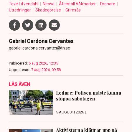
Tove Lifvendahl
Neova
Återställ Våtmarker
Drönare
Utredningar
Skadegörelse
Grimsås
Gabriel Cardona Cervantes
gabriel.cardona.cervantes@tn.se
Publicerad:
6 aug 2026, 12:35
Uppdaterad:
7 aug 2026, 09:58
LÄS ÄVEN
Ledare: Polisen måste kunna
stoppa sabotagen
5 AUGUSTI 2026 |
Aktivisterna klättrar upp på