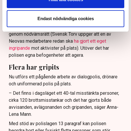
Enligt Anna-Lena Mann, polisinspektör vid
kommunikationsavdelningen i region Väst, har
Endast nödvändiga cookies
verksamhetsutövaren, eller dennes ordningsvakter, rätt
att be personer lämna platsen och skydda sin egendom
genom nödvärnsrätt (Svensk Torv uppger att en av
Neovas medarbetare redan ska
ha gjort ett eget
ingripande
mot aktivister på plats). Utöver det har
polisen egna befogenheter att agera.
Flera har gripits
Nu utförs ett pågående arbete av dialogpolis, drönare
och uniformerad polis på plats.
– Det finns i dagsläget ett 40-tal misstänkta personer,
cirka 120 brottsmisstankar och det har gjorts både
avvisanden, avlägsnanden och gripanden, säger Anna-
Lena Mann.
Med stöd av polislagen 13 paragraf kan polisen
beordra bort eller fysiskt flytta personer som stör