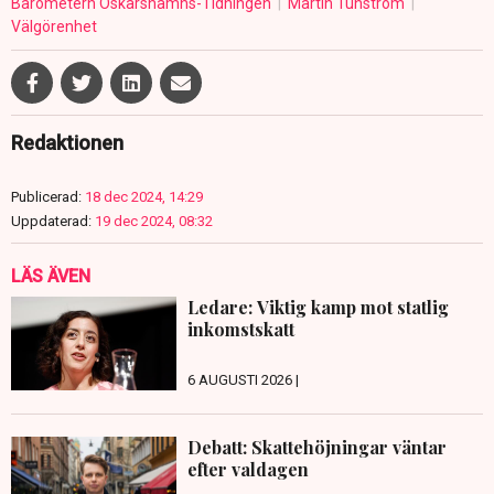
Barometern Oskarshamns-Tidningen
Martin Tunström
Välgörenhet
Redaktionen
Publicerad:
18 dec 2024, 14:29
Uppdaterad:
19 dec 2024, 08:32
LÄS ÄVEN
Ledare: Viktig kamp mot statlig
inkomstskatt
6 AUGUSTI 2026 |
Debatt: Skattehöjningar väntar
efter valdagen