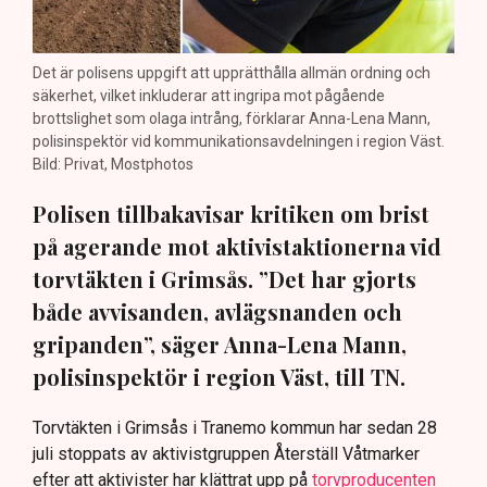
Det är polisens uppgift att upprätthålla allmän ordning och
säkerhet, vilket inkluderar att ingripa mot pågående
brottslighet som olaga intrång, förklarar Anna-Lena Mann,
polisinspektör vid kommunikationsavdelningen i region Väst.
Bild: Privat, Mostphotos
Polisen tillbakavisar kritiken om brist
på agerande mot aktivistaktionerna vid
torvtäkten i Grimsås. ”Det har gjorts
både avvisanden, avlägsnanden och
gripanden”, säger Anna-Lena Mann,
polisinspektör i region Väst, till TN.
Torvtäkten i Grimsås i Tranemo kommun har sedan 28
juli stoppats av aktivistgruppen Återställ Våtmarker
efter att aktivister har klättrat upp på
torvproducenten