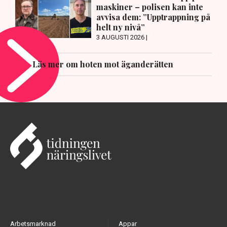
maskiner – polisen kan inte
avvisa dem: ”Upptrappning på
helt ny nivå”
3 AUGUSTI 2026 |
Läs mer om hoten mot äganderätten
Arbetsmarknad
Appar