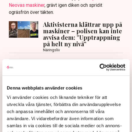
Neovas maskiner
, grävt igen diken och spridit
ogräsfrön över täkten.
Aktivisterna klättrar upp på
maskiner – polisen kan inte
avvisa dem: ”Upptrappning
på helt ny nivå”
Näringsliv
AI-sammanfattning
Torvtäkten i Grimsås har stoppats av aktivister
sedan 28 juli.
Denna webbplats använder cookies
Polisen kritiseras för bristande agerande vid
Vi använder cookies och liknande tekniker för att
aktionerna.
utveckla våra tjänster, förbättra din användarupplevelse
Polisinspektör Anna-Lena Mann förklarar polisens
och anpassa innehållet och annonserna till våra
agerande på plats.
användare. Vi vidarebefordrar även information som
samlas in via cookies till de sociala medier och annons-
40 personer misstänks med cirka 120