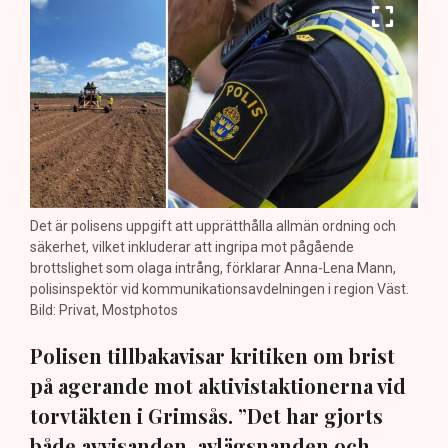
Det är polisens uppgift att upprätthålla allmän ordning och
säkerhet, vilket inkluderar att ingripa mot pågående
brottslighet som olaga intrång, förklarar Anna-Lena Mann,
polisinspektör vid kommunikationsavdelningen i region Väst.
Bild: Privat, Mostphotos
Polisen tillbakavisar kritiken om brist
på agerande mot aktivistaktionerna vid
torvtäkten i Grimsås. ”Det har gjorts
både avvisanden, avlägsnanden och