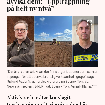
avvisa dem: ”Upptrappning
på helt ny nivå”
"Det är problematiskt att det finns organisationer som samlar
in pengar för att bedriva brottslig verksamhet i grupp", säger
Rickard Axdorff, generalsekreterare på Svensk Torv, där
Neova är medlem. Bild: Privat, Svensk Torv, Anna Hållams/TT
Aktivister har åter lamslagit
torvbrytningen i Grimsås – den här