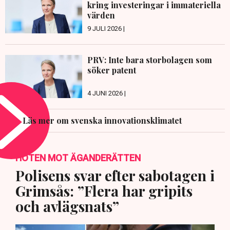
kring investeringar i immateriella
värden
9 JULI 2026 |
PRV: Inte bara storbolagen som
söker patent
4 JUNI 2026 |
Läs mer om svenska innovationsklimatet
HOTEN MOT ÄGANDERÄTTEN
Polisens svar efter sabotagen i
Grimsås: ”Flera har gripits
och avlägsnats”