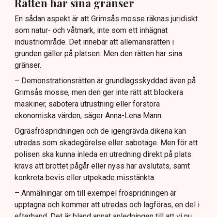
Rätten har sina gränser
En sådan aspekt är att Grimsås mosse räknas juridiskt
som natur- och våtmark, inte som ett inhägnat
industriområde. Det innebär att allemansrätten i
grunden gäller på platsen. Men den rätten har sina
gränser.
– Demonstrationsrätten är grundlagsskyddad även på
Grimsås mosse, men den ger inte rätt att blockera
maskiner, sabotera utrustning eller förstöra
ekonomiska värden, säger Anna-Lena Mann.
Ogräsfröspridningen och de igengrävda dikena kan
utredas som skadegörelse eller sabotage. Men för att
polisen ska kunna inleda en utredning direkt på plats
krävs att brottet pågår eller nyss har avslutats, samt
konkreta bevis eller utpekade misstänkta.
– Anmälningar om till exempel fröspridningen är
upptagna och kommer att utredas och lagföras, en del i
efterhand. Det är bland annat anledningen till att vi nu