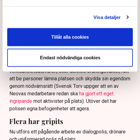
På sociala medier ifrågasätts det om allemansrätten
bör ge utrymme för aktivister att blockera en
Visa detaljer
tillståndsgiven verksamhet, och om inte polisen borde
ha en tydligare skyldighet att skydda privat egendom
och näringsverksamhet mot den typen av störningar.
Tillåt alla cookies
Nu svarar polisen på kritiken.
Enligt Anna-Lena Mann, polisinspektör vid
Endast nödvändiga cookies
kommunikationsavdelningen i region Väst, har
verksamhetsutövaren, eller dennes ordningsvakter, rätt
att be personer lämna platsen och skydda sin egendom
genom nödvärnsrätt (Svensk Torv uppger att en av
Neovas medarbetare redan ska
ha gjort ett eget
ingripande
mot aktivister på plats). Utöver det har
polisen egna befogenheter att agera.
Flera har gripits
Nu utförs ett pågående arbete av dialogpolis, drönare
och uniformerad polis på plats.