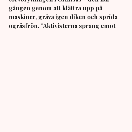
gången genom att klättra upp på
maskiner, gräva igen diken och sprida
ogräsfrön. ”Aktivisterna sprang emot
oss”, säger Mats Henriksson,
tillståndsansvarig på Neova, till TN. Nu
varnar branschen för skador på
uppemot 100 miljoner kronor.
Brytningen av torvtäkten i Grimsås lamslås av
aktivistgruppen Återställ Våtmarker. Mats Henriksson,
tillståndsansvarig på Neova, som befinner sig på plats,
beskriver hur ett 40-tal personer spred ut sig över den
tillståndsgivna verksamhetsytan förra veckan och
stoppade all pågående verksamhet.
AI-sammanfattning