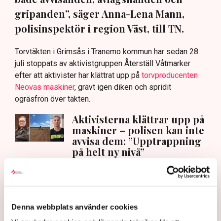
gripanden”, säger Anna-Lena Mann,
polisinspektör i region Väst, till TN.
Torvtäkten i Grimsås i Tranemo kommun har sedan 28
juli stoppats av aktivistgruppen Återställ Våtmarker
efter att aktivister har klättrat upp på
torvproducenten
Neovas maskiner
, grävt igen diken och spridit
ogräsfrön över täkten.
Aktivisterna klättrar upp på
maskiner – polisen kan inte
avvisa dem: ”Upptrappning
på helt ny nivå”
Näringsliv
AI-sammanfattning
Torvtäkten i Grimsås har stoppats av aktivister
Denna webbplats använder cookies
sedan 28 juli.