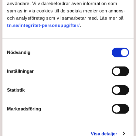
DN Debatt: ”Lågskatteländer springer om Sverige i
användare. Vi vidarebefordrar även information som
välfärdsfrågor”
samlas in via cookies till de sociala medier och annons-
och analysföretag som vi samarbetar med. Läs mer på
tn.se/integritet-personuppgifter/
.
Välfärd
Skatt
Nima Sanandaji
Stefan Fölster
BNP
Sverige
Samtyckesval
Nödvändig
Redaktionen
Inställningar
Publicerad:
13 sep 2024, 11:00
Uppdaterad:
4 okt 2024, 10:31
Statistik
LÄS ÄVEN
Marknadsföring
Debatt: Skattehöjningar väntar
efter valdagen
5 AUGUSTI 2026 |
Visa detaljer