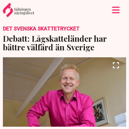
DET SVENSKA SKATTETRYCKET
Debatt: Lågskatteländer har
bättre välfärd än Sverige