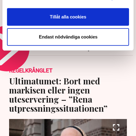
Ledare: Sparande på börsen bör
Tillåt alla cookies
vårdas av politiker i alla läger
27 JULI 2026 |
Endast nödvändiga cookies
Läs mer om det svenska skattetrycket
REGELKRÅNGLET
Ultimatumet: Bort med
markisen eller ingen
uteservering – ”Rena
utpressningssituationen”