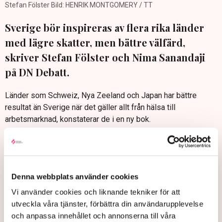
Stefan Fölster Bild: HENRIK MONTGOMERY / TT
Sverige bör inspireras av flera rika länder
med lägre skatter, men bättre välfärd,
skriver Stefan Fölster och Nima Sanandaji
på DN Debatt.
Länder som Schweiz, Nya Zeeland och Japan har bättre
resultat än Sverige när det gäller allt från hälsa till
arbetsmarknad, konstaterar de i en ny bok.
”Alla dessa är lågskatteländer, där skatterna som andel av
bnp utgör mellan 26 och 32 procent av bnp. Sverige rankas i
mitten, på 12:e plats, i denna välfärdsrankning. I Sverige utgör
skatterna över 40 procent av bnp”, skriver Stefan
Denna webbplats använder cookies
Fölster, docent i nationalekonomi och chef för tankesmedjan
Vi använder cookies och liknande tekniker för att
Better Future Economics, och Nima Sanandaji, vd för
utveckla våra tjänster, förbättra din användarupplevelse
tankesmedjan ECEPR, på DN Debatt.
och anpassa innehållet och annonserna till våra