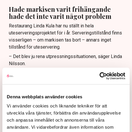
Hade markisen varit frihängande
hade det inte varit något problem
Restaurang Linda Kula har nu ställt in hela
uteserveringsprojektet för i år. Serveringstillstånd finns
visserligen – om markisen tas bort – annars inget
tillstånd för uteservering.
– Det blev ju rena utpressningssituationen, säger Linda
Nilsson.
Egentligen är det inte själva markisen som är det stora
problemet, det är de fyra benen som när markisen är
utfälld vilar på den kommunala marken. Om markisen
hade klarat sig utan stödben, varit frihängande, då hade
Denna webbplats använder cookies
det inte varit något bekymmer med tillstånden.
Vi använder cookies och liknande tekniker för att
– Jag kan ju tycka att det är lite väl hård tillämpning av
utveckla våra tjänster, förbättra din användarupplevelse
de nya riktlinjerna, suckar hon.
och anpassa innehållet och annonserna till våra
De kraftiga protesterna från många av stadens krögare
användare. Vi vidarebefordrar även information som