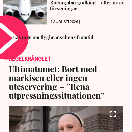
Boeingplan godkänt – efter år av
förseningar
4 AUGUSTI 2026 |
Läs mer om flygbranschens framtid
REGELKRÅNGLET
Ultimatumet: Bort med
markisen eller ingen
uteservering – ”Rena
utpressningssituationen”