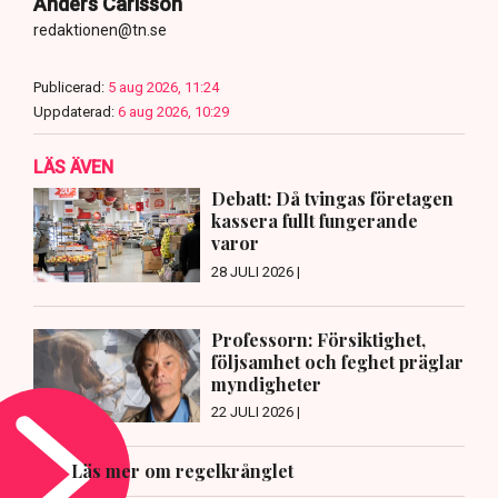
Anders Carlsson
redaktionen@tn.se
Publicerad:
5 aug 2026, 11:24
Uppdaterad:
6 aug 2026, 10:29
LÄS ÄVEN
Debatt: Då tvingas företagen
kassera fullt fungerande
varor
28 JULI 2026 |
Professorn: Försiktighet,
följsamhet och feghet präglar
myndigheter
22 JULI 2026 |
Läs mer om regelkrånglet