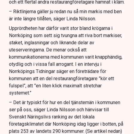
och ett flertal andra restaurangföretagare hamnat i kläm.
– Riktlinjerna gäller ju redan nu så min markis med ben
är inte längre tillåten, säger Linda Nilsson.
Upprördheten har därför varit stor bland krögarna i
Norrköping som sett sig tvungna att riva bort markiser,
staket, inglasningar och liknande delar av
uteserveringarna. De menar också att
kommunikationerna med kommunen varit knapphändig,
otydlig och i vissa fall arrogant. I en intervju i
Norrköpings Tidningar säger en företrädare för
kommunen att en del restaurangföretagare ”kör ett
fulspel”, att ”en liten klick maximalt stretchar
systemet.”
– Det är typiskt för hur en del tjänstemän i kommunen
ser på oss, säger Linda Nilsson och hänvisar till
Svenskt Näringslivs ranking av det lokala
företagsklimatet där Norrköping idag ligger i botten, på
plats 253 av landets 290 kommuner. (Se artikel nedan)