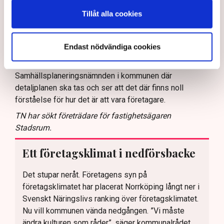
hur påverkar det ekonomin?
Tillåt alla cookies
– Det blir ett avbräck, naturligtvis. Men jag kan inte ägna
mig åt allt diskuterande fram och tillbaka där det verkar
Endast nödvändiga cookies
som att den ena delen av förvaltningen inte vet vad den
andra gör. Och då sitter jag ändå med i
Samhällsplaneringsnämnden i kommunen där
detaljplanen ska tas och ser att det där finns noll
förståelse för hur det är att vara företagare.
TN har sökt företrädare för fastighetsägaren
Stadsrum.
Ett företagsklimat i nedförsbacke
Det stupar neråt. Företagens syn på
företagsklimatet har placerat Norrköping långt ner i
Svenskt Näringslivs ranking över företagsklimatet.
Nu vill kommunen vända nedgången. ”Vi måste
ändra kulturen som råder”, säger kommunalrådet