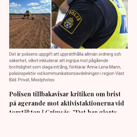
Det är polisens uppgift att upprätthålla allmän ordning och
säkerhet, vilket inkluderar att ingripa mot pågående
brottslighet som olaga intrång, förklarar Anna-Lena Mann,
polisinspektör vid kommunikationsavdelningen i region Väst.
Bild: Privat, Mostphotos
Polisen tillbakavisar kritiken om brist
på agerande mot aktivistaktionerna vid
torvtäkten i Grimsås. ”Det har gjorts
både avvisanden, avlägsnanden och
gripanden”, säger Anna-Lena Mann,