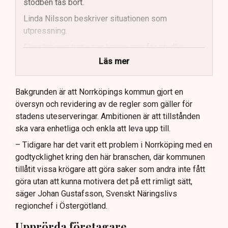
stödben tas bort.
Linda Nilsson beskriver situationen som
utpressning.
Flera krögare kritiserar kommunen för otydlig
kommunikation.
Läs mer
Kommunen vill skapa enhetliga regler för
uteserveringar.
Bakgrunden är att Norrköpings kommun gjort en
översyn och revidering av de regler som gäller för
Lindas Kula ställer in uteserveringen för
stadens uteserveringar. Ambitionen är att tillstånden
sommaren.
ska vara enhetliga och enkla att leva upp till.
– Tidigare har det varit ett problem i Norrköping med en
godtycklighet kring den här branschen, där kommunen
tillåtit vissa krögare att göra saker som andra inte fått
göra utan att kunna motivera det på ett rimligt sätt,
säger Johan Gustafsson, Svenskt Näringslivs
regionchef i Östergötland.
Upprörda företagare