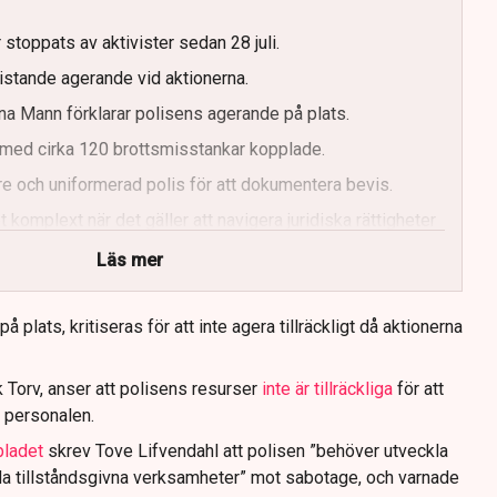
g
 stoppats av aktivister sedan 28 juli.
ristande agerande vid aktionerna.
a Mann förklarar polisens agerande på plats.
med cirka 120 brottsmisstankar kopplade.
e och uniformerad polis för att dokumentera bevis.
 komplext när det gäller att navigera juridiska rättigheter
Läs mer
 plats, kritiseras för att inte agera tillräckligt då aktionerna
 Torv, anser att polisens resurser
inte är tillräckliga
för att
 personalen.
bladet
skrev Tove Lifvendahl att polisen ”behöver utveckla
da tillståndsgivna verksamheter” mot sabotage, och varnade