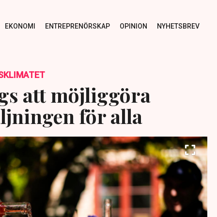
EKONOMI
ENTREPRENÖRSKAP
OPINION
NYHETSBREV
SKLIMATET
gs att möjliggöra
jningen för alla