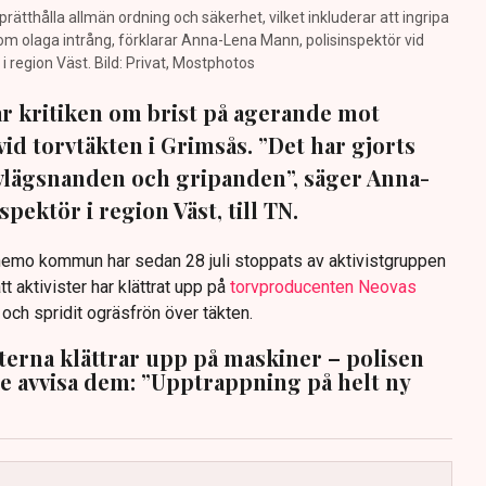
prätthålla allmän ordning och säkerhet, vilket inkluderar att ingripa
m olaga intrång, förklarar Anna-Lena Mann, polisinspektör vid
region Väst. Bild: Privat, Mostphotos
sar kritiken om brist på agerande mot
vid torvtäkten i Grimsås. ”Det har gjorts
avlägsnanden och gripanden”, säger Anna-
pektör i region Väst, till TN.
anemo kommun har sedan 28 juli stoppats av aktivistgruppen
tt aktivister har klättrat upp på
torvproducenten Neovas
n och spridit ogräsfrön över täkten.
sterna klättrar upp på maskiner – polisen
te avvisa dem: ”Upptrappning på helt ny