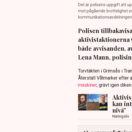
Det är polisens uppgift att up
mot pågående brottslighet so
kommunikationsavdelningen i 
Polisen tillbakavi
aktivistaktionerna 
både avvisanden, 
Lena Mann, polisins
Torvtäkten i Grimsås i Tr
Återställ Våtmarker efter a
maskiner
, grävt igen dike
Aktivi
kan in
nivå”
Näringsliv