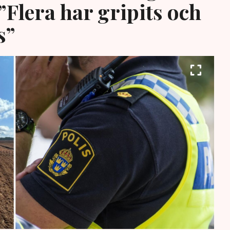
”Flera har gripits och
s”