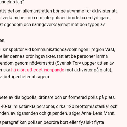
jungelns lag”.
tts det om allemansrätten bör ge utrymme för aktivister att
n verksamhet, och om inte polisen borde ha en tydligare
ivat egendom och näringsverksamhet mot den typen av
en.
lisinspektör vid kommunikationsavdelningen i region Väst,
eller dennes ordningsvakter, rätt att be personer lämna
gendom genom nödvärnsrätt (Svensk Torv uppger att en av
n ska
ha gjort ett eget ingripande
mot aktivister på plats).
na befogenheter att agera.
ete av dialogpolis, drönare och uniformerad polis på plats.
t 40-tal misstänkta personer, cirka 120 brottsmisstankar och
anden, avlägsnanden och gripanden, säger Anna-Lena Mann.
paragraf kan polisen beordra bort eller fysiskt flytta