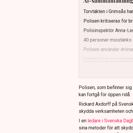
AI-sammanfattnin
Torvtäkten i Grimsås har
Polisen kritiseras för b
Polisinspektör Anna-Len
40 personer misstänks 
Polisen använder drönar
Samtidigt är polisarbetet
och gränser.
Polisen, som befinner sig på
kan fortgå för öppen ridå.
Rickard Axdorff på Svensk
skydda verksamheten och
I en
ledare i Svenska Dag
sina metoder för att skyd