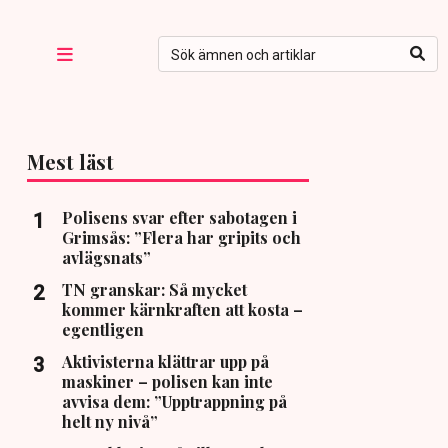
Mest läst
Polisens svar efter sabotagen i
Grimsås: ”Flera har gripits och
avlägsnats”
TN granskar: Så mycket
kommer kärnkraften att kosta –
egentligen
Aktivisterna klättrar upp på
maskiner – polisen kan inte
avvisa dem: ”Upptrappning på
helt ny nivå”