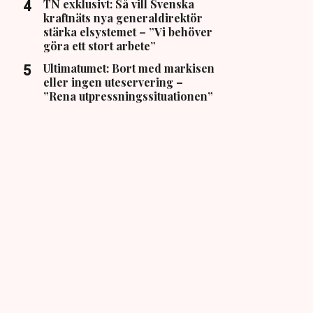
TN exklusivt: Så vill Svenska
kraftnäts nya generaldirektör
stärka elsystemet – ”Vi behöver
göra ett stort arbete”
Ultimatumet: Bort med markisen
eller ingen uteservering –
”Rena utpressningssituationen”