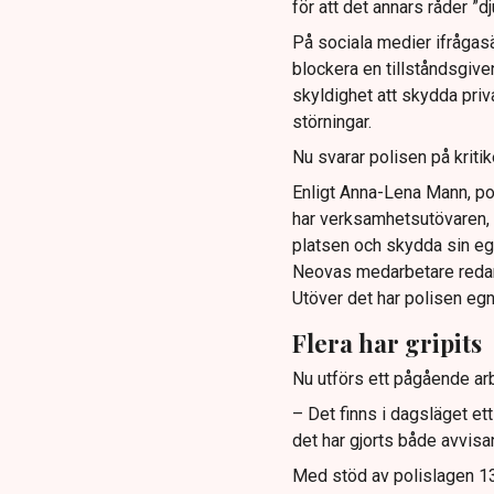
för att det annars råder ”d
På sociala medier ifrågasä
blockera en tillståndsgive
skyldighet att skydda pr
störningar.
Nu svarar polisen på kritik
Enligt Anna-Lena Mann, po
har verksamhetsutövaren, 
platsen och skydda sin e
Neovas medarbetare reda
Utöver det har polisen eg
Flera har gripits
Nu utförs ett pågående arb
– Det finns i dagsläget et
det har gjorts både avvis
Med stöd av polislagen 13 