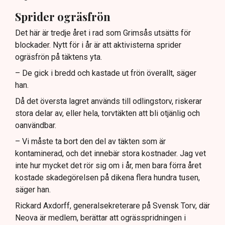
Sprider ogräsfrön
Det här är tredje året i rad som Grimsås utsätts för
blockader. Nytt för i år är att aktivisterna sprider
ogräsfrön på täktens yta.
– De gick i bredd och kastade ut frön överallt, säger
han.
Då det översta lagret används till odlingstorv, riskerar
stora delar av, eller hela, torvtäkten att bli otjänlig och
oanvändbar.
– Vi måste ta bort den del av täkten som är
kontaminerad, och det innebär stora kostnader. Jag vet
inte hur mycket det rör sig om i år, men bara förra året
kostade skadegörelsen på dikena flera hundra tusen,
säger han.
Rickard Axdorff, generalsekreterare på Svensk Torv, där
Neova är medlem, berättar att ogrässpridningen i