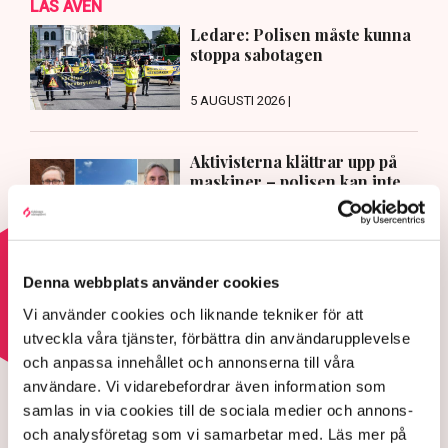
LÄS ÄVEN
Ledare: Polisen måste kunna
stoppa sabotagen
5 AUGUSTI 2026 |
Aktivisterna klättrar upp på
maskiner – polisen kan inte
avvisa dem: ”Upptrappning på
helt ny nivå”
3 AUGUSTI 2026 |
Denna webbplats använder cookies
Läs mer om hoten mot äganderätten
Vi använder cookies och liknande tekniker för att
utveckla våra tjänster, förbättra din användarupplevelse
och anpassa innehållet och annonserna till våra
HOTEN MOT ÄGANDERÄTTEN
användare. Vi vidarebefordrar även information som
Aktivisterna klättrar upp på
samlas in via cookies till de sociala medier och annons-
maskiner – polisen kan inte
och analysföretag som vi samarbetar med. Läs mer på