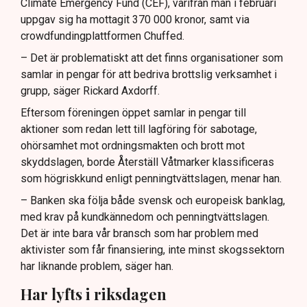
Climate Emergency Fund (CEF), varifrån man i februari
uppgav sig ha mottagit 370 000 kronor, samt via
crowdfundingplattformen Chuffed.
– Det är problematiskt att det finns organisationer som
samlar in pengar för att bedriva brottslig verksamhet i
grupp, säger Rickard Axdorff.
Eftersom föreningen öppet samlar in pengar till
aktioner som redan lett till lagföring för sabotage,
ohörsamhet mot ordningsmakten och brott mot
skyddslagen, borde Återställ Våtmarker klassificeras
som högriskkund enligt penningtvättslagen, menar han.
– Banken ska följa både svensk och europeisk banklag,
med krav på kundkännedom och penningtvättslagen.
Det är inte bara vår bransch som har problem med
aktivister som får finansiering, inte minst skogssektorn
har liknande problem, säger han.
Har lyfts i riksdagen