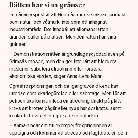
Rätten har sina gränser
En sådan aspekt är att Grimsås mosse räknas juridiskt
som natur- och våtmark, inte som ett inhägnat
industriområde. Det innebär att allemansrätten i
grunden gäller på platsen. Men den rätten har sina
gränser.
– Demonstrationsrätten är grundlagsskyddad även på
Grimsås mosse, men den ger inte rätt att blockera
maskiner, sabotera utrustning eller förstöra
ekonomiska värden, säger Anna-Lena Mann.
Ogräsfröspridningen och de igengrävda dikena kan
utredas som skadegörelse eller sabotage. Men för att
polisen ska kunna inleda en utredning direkt på plats
krävs att brottet pågår eller nyss har avslutats, samt
konkreta bevis eller utpekade misstänkta.
– Anmälningar om till exempel fröspridningen är
upptagna och kommer att utredas och lagföras, en del i