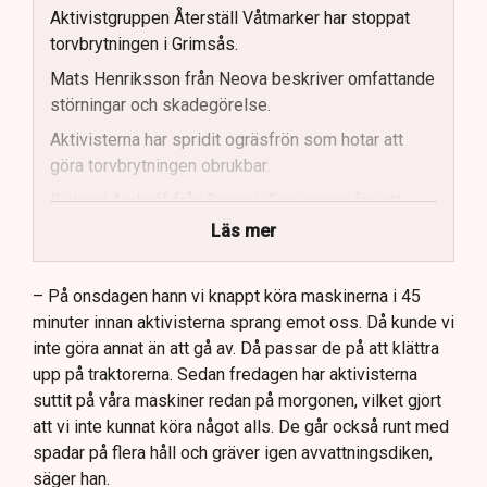
Aktivistgruppen Återställ Våtmarker har stoppat
torvbrytningen i Grimsås.
Mats Henriksson från Neova beskriver omfattande
störningar och skadegörelse.
Aktivisterna har spridit ogräsfrön som hotar att
göra torvbrytningen obrukbar.
Rickard Axdorff från Svensk Torv varnar för ett
stort ekonomiskt sabotage.
Läs mer
Dialogpolisen på plats står maktlös inför
aktivisternas handlingar.
– På onsdagen hann vi knappt köra maskinerna i 45
minuter innan aktivisterna sprang emot oss. Då kunde vi
Frågor kvarstår om finansiering av illegal aktivism.
inte göra annat än att gå av. Då passar de på att klättra
upp på traktorerna. Sedan fredagen har aktivisterna
suttit på våra maskiner redan på morgonen, vilket gjort
att vi inte kunnat köra något alls. De går också runt med
spadar på flera håll och gräver igen avvattningsdiken,
säger han.