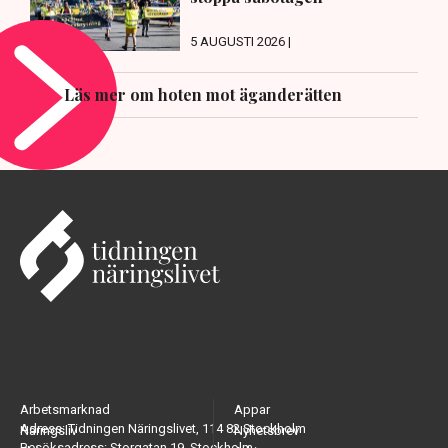
5 AUGUSTI 2026 |
Läs mer om hoten mot äganderätten
Arbetsmarknad
Appar
Adress: Tidningen Näringslivet, 114 82 Stockholm
Näringsliv
Nyhetsbrev
Besöksadress: Storgatan 19, Stockholm