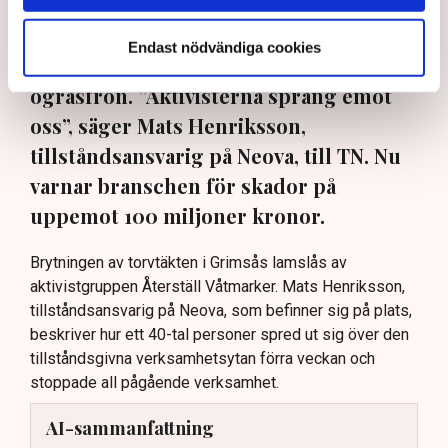
torvbrytningen i Grimsås – den här
gången genom att klättra upp på
Endast nödvändiga cookies
maskiner, gräva igen diken och sprida
ogräsfrön. ”Aktivisterna sprang emot
oss”, säger Mats Henriksson,
tillståndsansvarig på Neova, till TN. Nu
varnar branschen för skador på
uppemot 100 miljoner kronor.
Brytningen av torvtäkten i Grimsås lamslås av
aktivistgruppen Återställ Våtmarker. Mats Henriksson,
tillståndsansvarig på Neova, som befinner sig på plats,
beskriver hur ett 40-tal personer spred ut sig över den
tillståndsgivna verksamhetsytan förra veckan och
stoppade all pågående verksamhet.
AI-sammanfattning