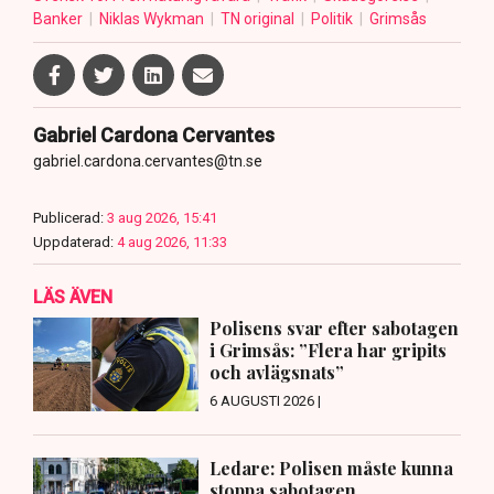
Banker
Niklas Wykman
TN original
Politik
Grimsås
Gabriel Cardona Cervantes
gabriel.cardona.cervantes@tn.se
Publicerad:
3 aug 2026, 15:41
Uppdaterad:
4 aug 2026, 11:33
LÄS ÄVEN
Polisens svar efter sabotagen
i Grimsås: ”Flera har gripits
och avlägsnats”
6 AUGUSTI 2026 |
Ledare: Polisen måste kunna
stoppa sabotagen