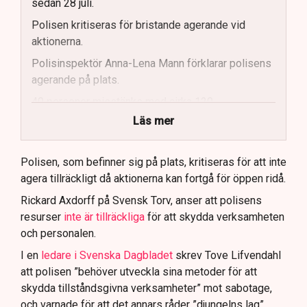
sedan 28 juli.
Polisen kritiseras för bristande agerande vid
aktionerna.
Polisinspektör Anna-Lena Mann förklarar polisens
agerande på plats.
40 personer misstänks med cirka 120
brottsmisstankar kopplade.
Läs mer
Polisen använder drönare och uniformerad polis
för att dokumentera bevis.
Polisen, som befinner sig på plats, kritiseras för att inte
agera tillräckligt då aktionerna kan fortgå för öppen ridå.
Samtidigt är polisarbetet komplext när det gäller
att navigera juridiska rättigheter och gränser.
Rickard Axdorff på Svensk Torv, anser att polisens
resurser
inte är tillräckliga
för att skydda verksamheten
och personalen.
I en
ledare i Svenska Dagbladet
skrev Tove Lifvendahl
att polisen ”behöver utveckla sina metoder för att
skydda tillståndsgivna verksamheter” mot sabotage,
och varnade för att det annars råder ”djungelns lag”.