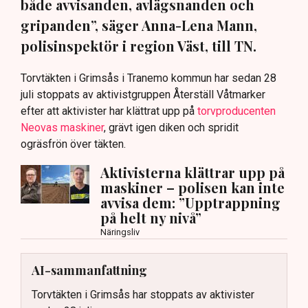
både avvisanden, avlägsnanden och
gripanden”, säger Anna-Lena Mann,
polisinspektör i region Väst, till TN.
Torvtäkten i Grimsås i Tranemo kommun har sedan 28
juli stoppats av aktivistgruppen Återställ Våtmarker
efter att aktivister har klättrat upp på
torvproducenten
Neovas maskiner
, grävt igen diken och spridit
ogräsfrön över täkten.
Aktivisterna klättrar upp på
maskiner – polisen kan inte
avvisa dem: ”Upptrappning
på helt ny nivå”
Näringsliv
AI-sammanfattning
Torvtäkten i Grimsås har stoppats av aktivister