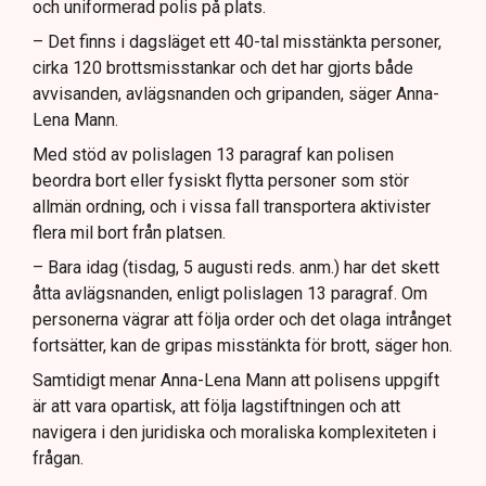
och uniformerad polis på plats.
– Det finns i dagsläget ett 40-tal misstänkta personer,
cirka 120 brottsmisstankar och det har gjorts både
avvisanden, avlägsnanden och gripanden, säger Anna-
Lena Mann.
Med stöd av polislagen 13 paragraf kan polisen
beordra bort eller fysiskt flytta personer som stör
allmän ordning, och i vissa fall transportera aktivister
flera mil bort från platsen.
– Bara idag (tisdag, 5 augusti reds. anm.) har det skett
åtta avlägsnanden, enligt polislagen 13 paragraf. Om
personerna vägrar att följa order och det olaga intrånget
fortsätter, kan de gripas misstänkta för brott, säger hon.
Samtidigt menar Anna-Lena Mann att polisens uppgift
är att vara opartisk, att följa lagstiftningen och att
navigera i den juridiska och moraliska komplexiteten i
frågan.