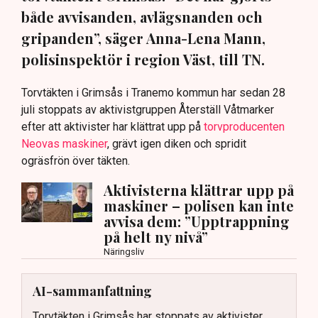
både avvisanden, avlägsnanden och
gripanden”, säger Anna-Lena Mann,
polisinspektör i region Väst, till TN.
Torvtäkten i Grimsås i Tranemo kommun har sedan 28
juli stoppats av aktivistgruppen Återställ Våtmarker
efter att aktivister har klättrat upp på
torvproducenten
Neovas maskiner
, grävt igen diken och spridit
ogräsfrön över täkten.
Aktivisterna klättrar upp på
maskiner – polisen kan inte
avvisa dem: ”Upptrappning
på helt ny nivå”
Näringsliv
AI-sammanfattning
Torvtäkten i Grimsås har stoppats av aktivister