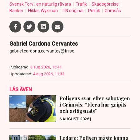
Svensk Torv : en naturlig råvara
Trafik
Skadegörelse
Banker
Niklas Wykman
TN original
Politik
Grimsås
Gabriel Cardona Cervantes
gabriel.cardona.cervantes@tn.se
Publicerad:
3 aug 2026, 15:41
Uppdaterad:
4 aug 2026, 11:33
LÄS ÄVEN
Polisens svar efter sabotagen
i Grimsås: ”Flera har gripits
och avlägsnats”
6 AUGUSTI 2026 |
Ledare: Polisen måste kunna