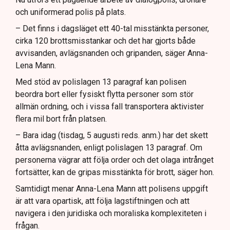
och uniformerad polis på plats.
– Det finns i dagsläget ett 40-tal misstänkta personer,
cirka 120 brottsmisstankar och det har gjorts både
avvisanden, avlägsnanden och gripanden, säger Anna-
Lena Mann.
Med stöd av polislagen 13 paragraf kan polisen
beordra bort eller fysiskt flytta personer som stör
allmän ordning, och i vissa fall transportera aktivister
flera mil bort från platsen.
– Bara idag (tisdag, 5 augusti reds. anm.) har det skett
åtta avlägsnanden, enligt polislagen 13 paragraf. Om
personerna vägrar att följa order och det olaga intrånget
fortsätter, kan de gripas misstänkta för brott, säger hon.
Samtidigt menar Anna-Lena Mann att polisens uppgift
är att vara opartisk, att följa lagstiftningen och att
navigera i den juridiska och moraliska komplexiteten i
frågan.