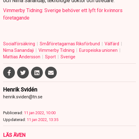
och Nima Sanandaji, teknologie doktor och utredare.
Vimmerby Tidning: Sverige behöver ett lyft för kvinnors
företagande
Socialförsäkring
Småföretagarnas Riksförbund
Välfärd
Nima Sanandaji
Vimmerby Tidning
Europeiska unionen
Mattias Andersson
Sport
Sverige
Henrik Svidén
henrik.sviden@tn.se
Publicerad:
11 jan 2022, 10:00
Uppdaterad:
11 jan 2022, 13:35
LÄS ÄVEN