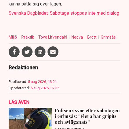
kunna sätta sig över lagen.
Svenska Dagbladet: Sabotage stoppas inte med dialog
Miljö
Praktik
Tove Lifvendahl
Neova
Brott
Grimsås
Redaktionen
Publicerad:
5 aug 2026, 13:21
Uppdaterad:
6 aug 2026, 07:35
LÄS ÄVEN
Polisens svar efter sabotagen
i Grimsås: ”Flera har gripits
och avlägsnats”