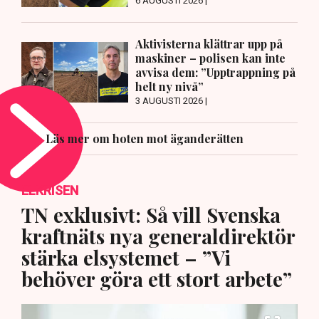
6 AUGUSTI 2026 |
Aktivisterna klättrar upp på
maskiner – polisen kan inte
avvisa dem: ”Upptrappning på
helt ny nivå”
3 AUGUSTI 2026 |
Läs mer om hoten mot äganderätten
ELKRISEN
TN exklusivt: Så vill Svenska
kraftnäts nya generaldirektör
stärka elsystemet – ”Vi
behöver göra ett stort arbete”