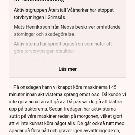
Aktivistgruppen Återställ Våtmarker har stoppat
torvbrytningen i Grimsås.
Mats Henriksson från Neova beskriver omfattande
störningar och skadegörelse.
Aktivisterna har spridit ogräsfrön som hotar att
göra torvbrytningen obrukbar.
Rickard Axdorff från Svensk Torv varnar för ett
stort ekonomiskt sabotage.
Läs mer
Dialogpolisen på plats står maktlös inför
aktivisternas handlingar.
– På onsdagen hann vi knappt köra maskinerna i 45
minuter innan aktivisterna sprang emot oss. Då kunde vi
Frågor kvarstår om finansiering av illegal aktivism.
inte göra annat än att gå av. Då passar de på att klättra
upp på traktorerna. Sedan fredagen har aktivisterna
suttit på våra maskiner redan på morgonen, vilket gjort
att vi inte kunnat köra något alls. De går också runt med
spadar på flera håll och gräver igen avvattningsdiken,