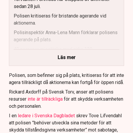
sedan 28 juli.
Polisen kritiseras för bristande agerande vid
aktionerna.
Polisinspektör Anna-Lena Mann förklarar polisens
agerande på plats.
40 personer misstänks med cirka 120
brottsmisstankar kopplade.
Läs mer
Polisen använder drönare och uniformerad polis
för att dokumentera bevis.
Polisen, som befinner sig på plats, kritiseras för att inte
agera tillräckligt då aktionerna kan fortgå för öppen ridå.
Samtidigt är polisarbetet komplext när det gäller
att navigera juridiska rättigheter och gränser.
Rickard Axdorff på Svensk Torv, anser att polisens
resurser
inte är tillräckliga
för att skydda verksamheten
och personalen.
I en
ledare i Svenska Dagbladet
skrev Tove Lifvendahl
att polisen ”behöver utveckla sina metoder för att
skydda tillståndsgivna verksamheter” mot sabotage,