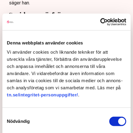
säger han.
Sprider ogräsfrön
Det här är tredje året i rad som Grimsås utsätts för
blockader. Nytt för i år är att aktivisterna sprider
ogräsfrön på täktens yta.
Denna webbplats använder cookies
– De gick i bredd och kastade ut frön överallt, säger
Vi använder cookies och liknande tekniker för att
han.
utveckla våra tjänster, förbättra din användarupplevelse
Då det översta lagret används till odlingstorv, riskerar
och anpassa innehållet och annonserna till våra
stora delar av, eller hela, torvtäkten att bli otjänlig och
användare. Vi vidarebefordrar även information som
oanvändbar.
samlas in via cookies till de sociala medier och annons-
och analysföretag som vi samarbetar med. Läs mer på
– Vi måste ta bort den del av täkten som är
tn.se/integritet-personuppgifter/
.
kontaminerad, och det innebär stora kostnader. Jag vet
inte hur mycket det rör sig om i år, men bara förra året
kostade skadegörelsen på dikena flera hundra tusen,
Samtyckesval
säger han.
Nödvändig
Rickard Axdorff, generalsekreterare på Svensk Torv, där