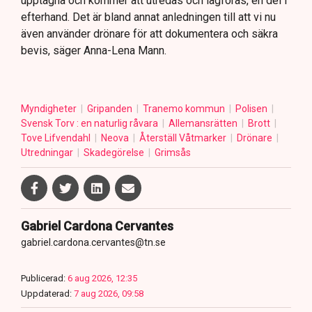
upptagna och kommer att utredas och lagföras, en del i
efterhand. Det är bland annat anledningen till att vi nu
även använder drönare för att dokumentera och säkra
bevis, säger Anna-Lena Mann.
Myndigheter
Gripanden
Tranemo kommun
Polisen
Svensk Torv : en naturlig råvara
Allemansrätten
Brott
Tove Lifvendahl
Neova
Återställ Våtmarker
Drönare
Utredningar
Skadegörelse
Grimsås
Gabriel Cardona Cervantes
gabriel.cardona.cervantes@tn.se
Publicerad:
6 aug 2026, 12:35
Uppdaterad:
7 aug 2026, 09:58