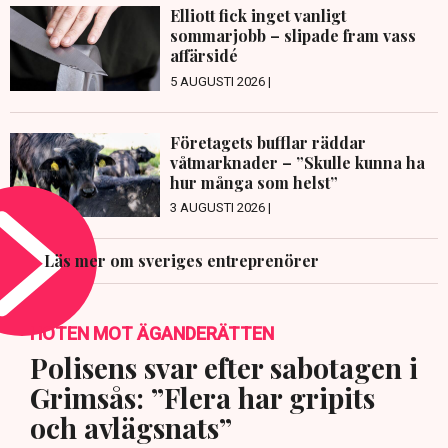
Elliott fick inget vanligt
sommarjobb – slipade fram vass
affärsidé
5 AUGUSTI 2026 |
Företagets bufflar räddar
våtmarknader – ”Skulle kunna ha
hur många som helst”
3 AUGUSTI 2026 |
Läs mer om sveriges entreprenörer
HOTEN MOT ÄGANDERÄTTEN
Polisens svar efter sabotagen i
Grimsås: ”Flera har gripits
och avlägsnats”