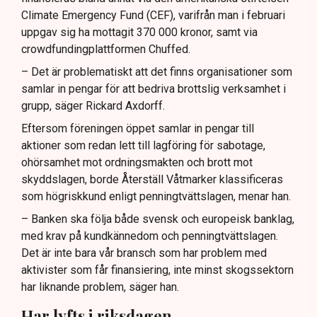
Climate Emergency Fund (CEF), varifrån man i februari
uppgav sig ha mottagit 370 000 kronor, samt via
crowdfundingplattformen Chuffed.
– Det är problematiskt att det finns organisationer som
samlar in pengar för att bedriva brottslig verksamhet i
grupp, säger Rickard Axdorff.
Eftersom föreningen öppet samlar in pengar till
aktioner som redan lett till lagföring för sabotage,
ohörsamhet mot ordningsmakten och brott mot
skyddslagen, borde Återställ Våtmarker klassificeras
som högriskkund enligt penningtvättslagen, menar han.
– Banken ska följa både svensk och europeisk banklag,
med krav på kundkännedom och penningtvättslagen.
Det är inte bara vår bransch som har problem med
aktivister som får finansiering, inte minst skogssektorn
har liknande problem, säger han.
Har lyfts i riksdagen