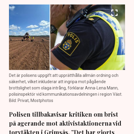
Det är polisens uppgift att upprätthålla allmän ordning och
säkerhet, vilket inkluderar att ingripa mot pågående
brottslighet som olaga intrång, förklarar Anna-Lena Mann,
polisinspektör vid kommunikationsavdelningen i region Väst.
Bild: Privat, Mostphotos
Polisen tillbakavisar kritiken om brist
på agerande mot aktivistaktionerna vid
torvtäkten i Grimsås. ”Det har gjorts