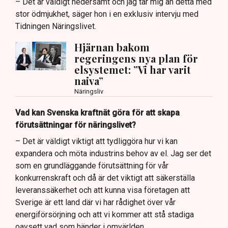
– Det är väldigt hedersamt och jag tar mig an detta med
stor ödmjukhet, säger hon i en exklusiv intervju med
Tidningen Näringslivet.
Hjärnan bakom
regeringens nya plan för
elsystemet: ”Vi har varit
naiva”
Näringsliv
Vad kan Svenska kraftnät göra för att skapa
förutsättningar för näringslivet?
– Det är väldigt viktigt att tydliggöra hur vi kan
expandera och möta industrins behov av el. Jag ser det
som en grundläggande förutsättning för vår
konkurrenskraft och då är det viktigt att säkerställa
leveranssäkerhet och att kunna visa företagen att
Sverige är ett land där vi har rådighet över vår
energiförsörjning och att vi kommer att stå stadiga
oavsett vad som händer i omvärlden.