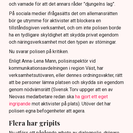
och varnade för att det annars råder ”djungelns lag”.
På sociala medier ifrågasätts det om allemansrätten
bör ge utrymme för aktivister att blockera en
tillståndsgiven verksamhet, och om inte polisen borde
ha en tydligare skyldighet att skydda privat egendom
och näringsverksamhet mot den typen av störningar.
Nu svarar polisen på kritiken.
Enligt Anna-Lena Mann, polisinspektör vid
kommunikationsavdelningen i region Väst, har
verksamhetsutövaren, eller dennes ordningsvakter, rätt
att be personer lämna platsen och skydda sin egendom
genom nödvärnsrätt (Svensk Torv uppger att en av
Neovas medarbetare redan ska
ha gjort ett eget
ingripande
mot aktivister på plats). Utöver det har
polisen egna befogenheter att agera.
Flera har gripits
Nu utförs ett pågående arbete av dialogpolis, drönare