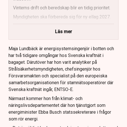
Vinterns drift och beredskap blir en tidig prioritet.
Myndigheten ska förbereda sig för ny ellag 2027.
Maja Lundbäck vill se en mer proaktiv
Läs mer
systemoperatör.
Nya utlandsförbindelser ska analyseras noggrant.
Maja Lundbäck är energisystemsingenjör i botten och
har två tidigare omgångar hos Svenska kraftnät i
bagaget. Därutöver har hon varit analytiker på
Strålsäkerhetsmyndigheten, chefsingenjör hos
Försvarsmakten och specialist på den europeiska
samarbetsorganisationen för stamnätsoperatörer där
Svenska kraftnät ingår, ENTSO-E.
Närmast kommer hon från klimat- och
näringslivsdepartementet där hon tjänstgjort som
energiminister Ebba Busch statssekreterare i frågor
som rör energi.