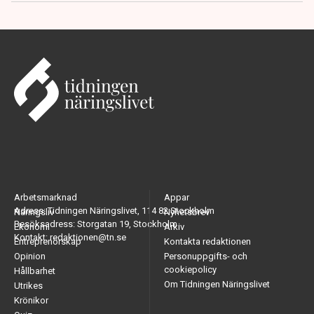
Arbetsmarknad
Appar
Adress: Tidningen Näringslivet, 114 82 Stockholm
Näringsliv
Nyhetsbrev
Besöksadress: Storgatan 19, Stockholm
Ekonomi
Arkiv
Kontakt: redaktionen@tn.se
Entreprenörskap
Kontakta redaktionen
Opinion
Personuppgifts- och
cookiepolicy
Hållbarhet
Om Tidningen Näringslivet
Utrikes
Krönikor