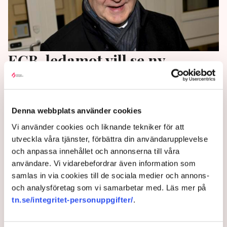
ECB-ledamot vill se ny
räntesänkning i juni
Det enda rätta är att sänka styrräntan i juni, förutsatt
Denna webbplats använder cookies
att de nuvarande prognoserna om en avtagande
Vi använder cookies och liknande tekniker för att
inflationstakt och en trögare konjunktur håller i sig.
utveckla våra tjänster, förbättra din användarupplevelse
Det säger den finländske ledamoten i Europeiska
och anpassa innehållet och annonserna till våra
centralbanken (ECB), Olli Rehn, vid ett framträdande i
användare. Vi vidarebefordrar även information som
Helsingfors på fredagen.
samlas in via cookies till de sociala medier och annons-
1 year ago |
Av: TT
och analysföretag som vi samarbetar med. Läs mer på
tn.se/integritet-personuppgifter/
.