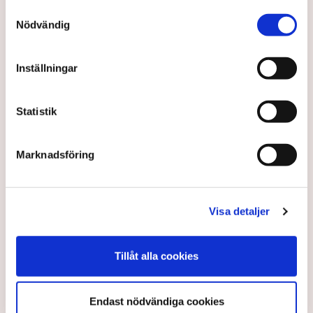
Samtyckesval
Nödvändig
Inställningar
Statistik
ECB-topp: Säkerhetsläget hot
Marknadsföring
mot sänkning
Sjunkande inflation har gett hopp om att
Visa detaljer
centralbanker kommer börja sänka sina räntor
framåt sommaren.
Tillåt alla cookies
2 years ago |
Av: TT
Endast nödvändiga cookies